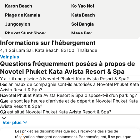
Karon Beach
Ko Yao Noi
Plage de Kamala
Kata Beach
Jungceylon
Soi Bangla
Phuket Stunt Show
Maya Bay
Informations sur l’hébergement
Surin Beach
Raya Island
4, 1 Soi Lam Sai, Kata Beach, 83100, Thaïlande
Freedom Beach
Thalang Road
Voir plus
Plage de Nai Thon
Bangla Thai Boxing
Questions fréquemment posées à propos de
Nai Harn Beach
Phuket Sea Shell Museum
Novotel Phuket Kata Avista Resort & Spa
Laem Singh
Plage de Mai Khao
Y a-t-il une piscine à Novotel Phuket Kata Avista Resort & Spa?
Les animaux de compagnie sont-ils autorisés à Novotel Phuket Kata
Ko Khai
Club esquestre de Phuket-Bangtao
Avista Resort & Spa?
Novotel Phuket Kata Avista Resort & Spa dispose-t-il d'un parking?
Maithon Island
Inselrundfahrt Ko Yao Yai
Quelle sont les heures d'arrivée et de départ à Novotel Phuket Kata
Temple Chalong
Saut à l'Elastique de la Jungle
Avista Resort & Spa?
Où est situé Novotel Phuket Kata Avista Resort & Spa?
Mini Golf Dino Parc
Rang Yai Island
Voir plus
Ko Hong
Les prix et les disponibilités que nous recevons des sites de
réservation changent constamment. Par conséquent, il se peut que