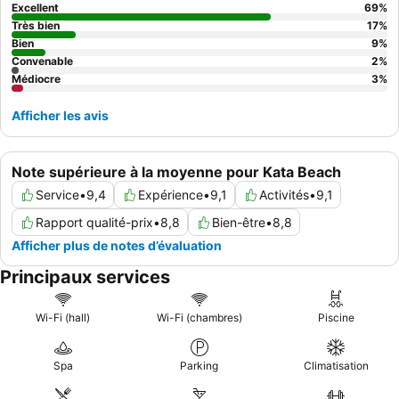
place.
Excellent
69
%
Très bien
17
%
Bien
9
%
Convenable
2
%
Médiocre
3
%
Afficher les avis
Note supérieure à la moyenne pour Kata Beach
Service
•
9,4
Expérience
•
9,1
Activités
•
9,1
Rapport qualité-prix
•
8,8
Bien-être
•
8,8
Afficher plus de notes d’évaluation
Principaux services
Wi-Fi (hall)
Wi-Fi (chambres)
Piscine
Spa
Parking
Climatisation