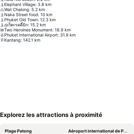
Elephant Village
:
3.8
km
Wat Chalong
:
5.2
km
Naka Street food
:
10
km
Phuket Old Town
:
12.3
km
ภูเก็ตเรดดี้มิก
:
15.2
km
Two Heroines Monument
:
18.9
km
Phuket International Airport
:
31.9
km
Kantang
:
142.1
km
Explorez les attractions à proximité
Agrandir la carte
Plage Patong
Aéroport international de Phuket