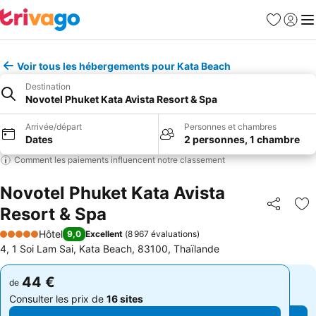
Favoris
Se con
Me
Voir tous les hébergements pour Kata Beach
Destination
Novotel Phuket Kata Avista Resort & Spa
Arrivée/départ
Personnes et chambres
Dates
2 personnes, 1 chambre
Comment les paiements influencent notre classement
Novotel Phuket Kata Avista
Resort & Spa
Partager
Aj
Hôtel
9,0
Excellent
(
8 967 évaluations
)
5 Étoiles
4, 1 Soi Lam Sai, Kata Beach, 83100, Thaïlande
44 €
44 €
de
de
Consulter les prix de
16 sites
Consulter les prix de
16 sites