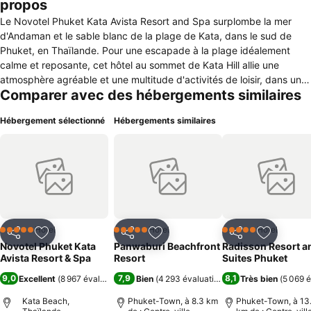
propos
Le Novotel Phuket Kata Avista Resort and Spa surplombe la mer
d'Andaman et le sable blanc de la plage de Kata, dans le sud de
Phuket, en Thaïlande. Pour une escapade à la plage idéalement
calme et reposante, cet hôtel au sommet de Kata Hill allie une
atmosphère agréable et une multitude d'activités de loisir, dans un
Comparer avec des hébergements similaires
cadre préservé.
Hébergement sélectionné
Hébergements similaires
Hôtel
Hôtel
Hôtel
5 Étoiles
5 Étoiles
5 Étoiles
Partager
Ajouter à mes favoris
Partager
Ajouter à mes favoris
Partager
Ajouter à
Novotel Phuket Kata
Panwaburi Beachfront
Radisson Resort a
Avista Resort & Spa
Resort
Suites Phuket
9,0
7,9
8,1
Excellent
(
8 967 évaluations
)
Bien
(
4 293 évaluations
)
Très bien
(
5 069 é
Kata Beach,
Phuket-Town, à 8.3 km
Phuket-Town, à 13