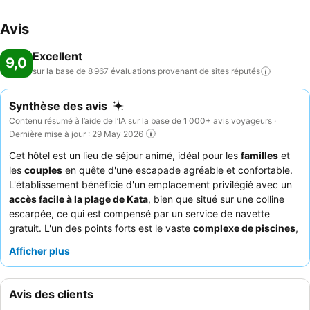
Avis
Excellent
9,0
sur la base de 8 967 évaluations provenant de sites
réputés
Synthèse des avis
Contenu résumé à l’aide de l’IA sur la base de 1 000+ avis voyageurs ·
Dernière mise à jour : 29 May 2026
Cet hôtel est un lieu de séjour animé, idéal pour les
familles
et
les
couples
en quête d'une escapade agréable et confortable.
L'établissement bénéficie d'un emplacement privilégié avec un
accès facile à la plage de Kata
, bien que situé sur une colline
escarpée, ce qui est compensé par un service de navette
gratuit. L'un des points forts est le vaste
complexe de piscines
,
avec des zones dédiées aux enfants et des bars de piscine
Afficher plus
pour adultes. Les clients apprécient constamment le
personnel
attentif et amical
ainsi que le buffet de petit-déjeuner varié et
de grande qualité. Pour une expérience améliorée, pensez à
Avis des clients
participer aux
cours de cuisine
très appréciés proposés sur