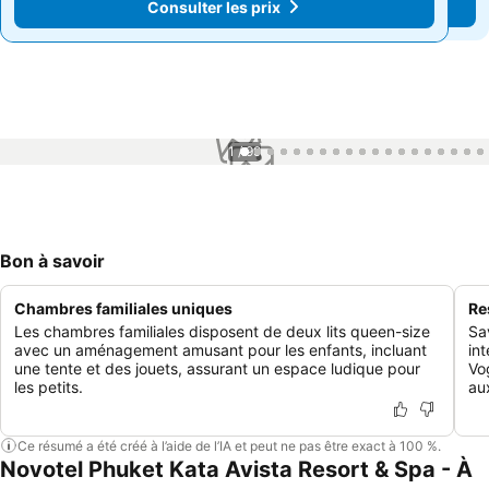
Consulter les prix
Consulter les prix
1 / 99
Bon à savoir
Chambres familiales uniques
Re
Les chambres familiales disposent de deux lits queen-size
Sa
avec un aménagement amusant pour les enfants, incluant
in
une tente et des jouets, assurant un espace ludique pour
Vo
les petits.
au
Ce résumé a été créé à l’aide de l’IA et peut ne pas être exact à 100 %.
Novotel Phuket Kata Avista Resort & Spa - À