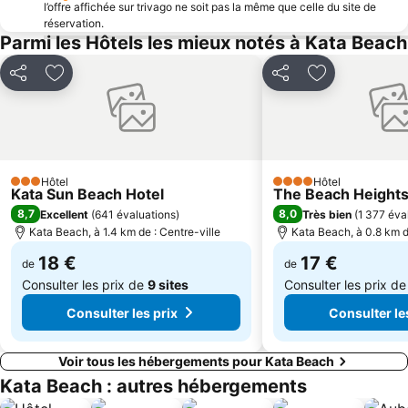
l’offre affichée sur trivago ne soit pas la même que celle du site de
réservation.
Parmi les Hôtels les mieux notés à Kata Beach
Partager
Ajouter à mes favoris
Partager
Ajouter à mes
Hôtel
Hôtel
3 Étoiles
4 Étoiles
Kata Sun Beach Hotel
The Beach Heights
8,7
8,0
Excellent
(
641 évaluations
)
Très bien
(
1 377 éva
Kata Beach, à 1.4 km de : Centre-ville
Kata Beach, à 0.8 km d
18 €
17 €
de
de
Consulter les prix de
9 sites
Consulter les prix d
Consulter les prix
Consulter le
Voir tous les hébergements pour Kata Beach
Kata Beach : autres hébergements