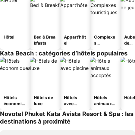
Hôtel
Bed & Brea
Appart’hôt
Complexe
Aube
kfasts
el
s
de
touristique
jeun
Kata Beach : catégories d’hôtels populaires
s
Hôtels
Hôtels de
Hôtels
Hôtels
Hôtel
économiq
luxe
avec
animaux
ues
piscine
acceptés
Novotel Phuket Kata Avista Resort & Spa : les
destinations à proximité