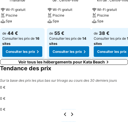
Thaïlande
de : Centre-ville
km de : Centre-vill
Wi-Fi gratuit
Wi-Fi gratuit
Wi-Fi gratuit
Piscine
Piscine
Piscine
Spa
Spa
Spa
44 €
55 €
38 €
de
de
de
Consulter les prix de
16
Consulter les prix de
14
Consulter les prix de
sites
sites
sites
Consulter les prix
Consulter les prix
Consulter les prix
Voir tous les hébergements pour Kata Beach
Tendance des prix
Sur la base des prix les plus bas sur trivago au cours des 30 derniers jours
0 €
0 €
0 €