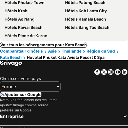
Hôtels Phuket-Town
Hôtels Patong Beach
Hôtels Krabi
Hôtels Koh Lanta City
Hôtels Ao Nang
Hôtels Kamala Beach
Hôtels Rawai Beach
Hôtels Bang Tao Beach
Hôtels Plage de Karon
Voir tous les hébergements pour Kata Beach
Comparateur d'hôtels
Asie
Thaïlande
Région du Sud
Kata Beach
Novotel Phuket Kata Avista Resort & Spa
Facebook
Twitter
Insta
Yo
Choisissez votre pays
Ajouter sur Google
Retrouvez facilement nos résultats :
ajoutez trivago comme source
préférée sur Google.
Entreprise