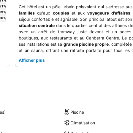
21
%
21
%
Cet hôtel est un pôle urbain polyvalent qui s'adresse aus
19
%
familles
qu'aux
couples
et aux
voyageurs d'affaires
,
16
%
séjour confortable et agréable. Son principal atout est so
situation centrale
dans le quartier central des affaires d
avec un arrêt de tramway juste devant et un accès 
boutiques, aux restaurants et au Canberra Centre. Le po
ses installations est sa
grande piscine propre
, complétée
et un sauna, offrant une retraite parfaite pour tous les c
clients apprécient constamment le
personnel amical et s
Afficher plus
le
buffet de petit-déjeuner
varié et de qualité. Pour une
vraiment luxueuse, pensez à réserver une
suite présiden
profiter d'une vue imprenable depuis le balcon et de gra
de vie.
es)
Piscine
Climatisation