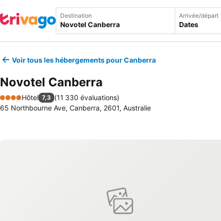
Destination
Arrivée/départ
Dates
Voir tous les hébergements pour Canberra
Novotel Canberra
Hôtel
(
11 330 évaluations
)
7,3
4 Étoiles
65 Northbourne Ave, Canberra, 2601, Australie