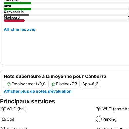
Très bien
Bien
Convenable
Médiocre
Afficher les avis
Note supérieure à la moyenne pour Canberra
Emplacement
•
9,0
Piscine
•
7,8
Spa
•
6,6
Afficher plus de notes d’évaluation
Principaux services
Wi-Fi (hall)
Wi-Fi (chambr
Spa
Parking