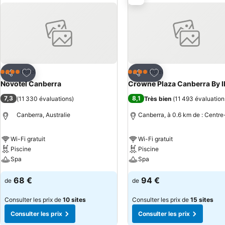
Ajouter à mes favoris
Ajouter à mes favor
Hôtel
Hôtel
4 Étoiles
4 Étoiles
Partager
Partager
Novotel Canberra
Crowne Plaza Canberra By 
7,3
8,1
(
11 330 évaluations
)
Très bien
(
11 493 évaluation
Canberra, Australie
Canberra, à 0.6 km de : Centre-
Wi-Fi gratuit
Wi-Fi gratuit
Piscine
Piscine
Spa
Spa
68 €
94 €
de
de
Consulter les prix de
10 sites
Consulter les prix de
15 sites
Consulter les prix
Consulter les prix