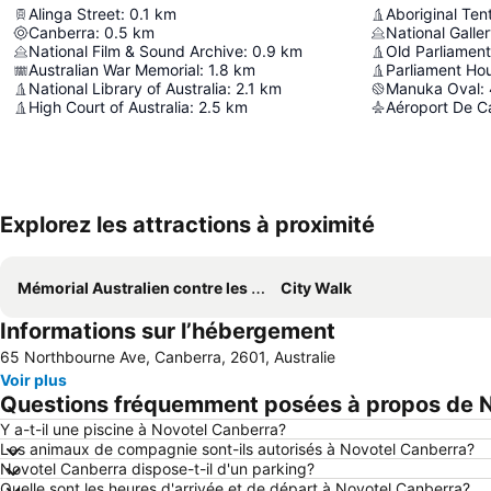
Alinga Street
:
0.1
km
Aboriginal Te
Canberra
:
0.5
km
National Galler
National Film & Sound Archive
:
0.9
km
Old Parliamen
Australian War Memorial
:
1.8
km
Parliament Ho
National Library of Australia
:
2.1
km
Manuka Oval
:
High Court of Australia
:
2.5
km
Aéroport De C
Explorez les attractions à proximité
Mémorial Australien contre les guerres
City Walk
Informations sur l’hébergement
65 Northbourne Ave, Canberra, 2601, Australie
Voir plus
Questions fréquemment posées à propos de 
Y a-t-il une piscine à Novotel Canberra?
Les animaux de compagnie sont-ils autorisés à Novotel Canberra?
Novotel Canberra dispose-t-il d'un parking?
Quelle sont les heures d'arrivée et de départ à Novotel Canberra?