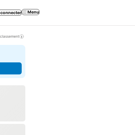
Menu
 connecter
 classement