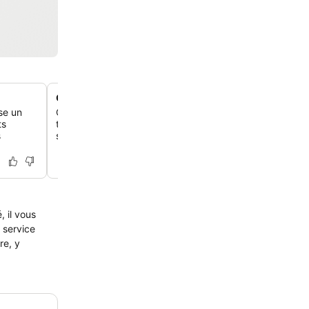
Chambres avec balcon privé en option
se un
Certains hébergements proposent un balcon ou une terr
ts
t'offrant un espace extérieur pour te détendre et profite
s
sur la ville.
 il vous
 service
re, y