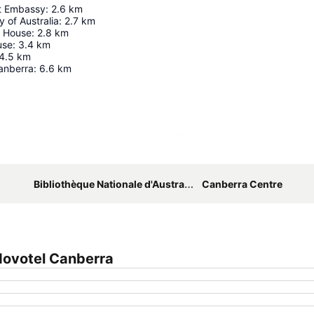
nt Embassy
:
2.6
km
y of Australia
:
2.7
km
t House
:
2.8
km
use
:
3.4
km
4.5
km
anberra
:
6.6
km
Agrandir la carte
Bibliothèque Nationale d'Australie
Canberra Centre
Novotel Canberra