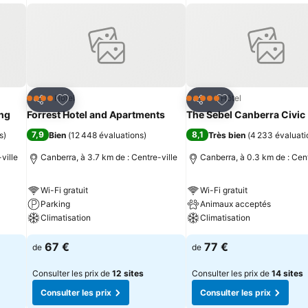
is
Ajouter à mes favoris
Ajouter à mes fav
Hôtel
Hôtel
4 Étoiles
5 Étoiles
Partager
Partager
Ihg
Forrest Hotel and Apartments
The Sebel Canberra Civic
7,9
8,1
s
)
Bien
(
12 448 évaluations
)
Très bien
(
4 233 évaluati
ville
Canberra, à 3.7 km de : Centre-ville
Canberra, à 0.3 km de : Cent
Wi-Fi gratuit
Wi-Fi gratuit
Parking
Animaux acceptés
Climatisation
Climatisation
67 €
77 €
de
de
Consulter les prix de
12 sites
Consulter les prix de
14 sites
Consulter les prix
Consulter les prix