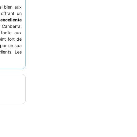
si bien aux
 offrant un
n
excellente
e Canberra,
facile aux
int fort de
 par un spa
lients. Les
erviable
et
 expérience
tielle
pour
nds espaces