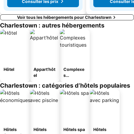
Consulter les prix
Consulter l
Voir tous les hébergements pour Charlestown
Charlestown : autres hébergements
Hôtel
Appart’hôt
Complexe
el
s
touristique
Charlestown : catégories d’hôtels populaires
s
Hôtels
Hôtels
Hôtels spa
Hôtels