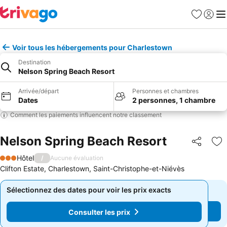
Favoris
Se con
Me
Voir tous les hébergements pour Charlestown
Destination
Nelson Spring Beach Resort
Arrivée/départ
Personnes et chambres
Dates
2 personnes, 1 chambre
Comment les paiements influencent notre classement
Nelson Spring Beach Resort
Partager
Aj
Hôtel
/
Aucune évaluation
3 Étoiles
Clifton Estate, Charlestown, Saint-Christophe-et-Niévès
Sélectionnez des dates pour voir les prix exacts
Sélectionnez des dates pour voir les prix exacts
Consulter les prix
Consulter les prix