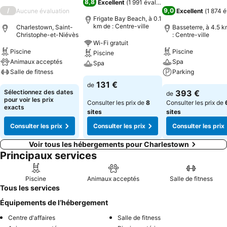
8,8
Excellent
(
1 991 évaluations
)
/
9,0
Aucune évaluation
Excellent
(
1 874 é
Frigate Bay Beach, à 0.1
km de : Centre-ville
Charlestown, Saint-
Basseterre, à 4.5 
Christophe-et-Niévès
: Centre-ville
Wi-Fi gratuit
Piscine
Piscine
Piscine
Animaux acceptés
Spa
Spa
Salle de fitness
Parking
131 €
de
Sélectionnez des dates
393 €
de
pour voir les prix
Consulter les prix de
8
Consulter les prix de
exacts
sites
sites
Consulter les prix
Consulter les prix
Consulter les prix
Voir tous les hébergements pour Charlestown
Principaux services
Piscine
Animaux acceptés
Salle de fitness
Tous les services
Équipements de l’hébergement
Centre d'affaires
Salle de fitness