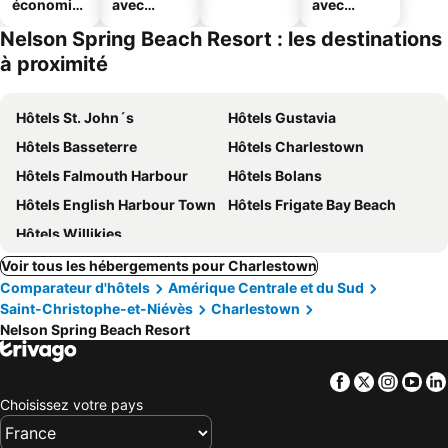
économiq
avec
avec
ues
piscine
parking
Nelson Spring Beach Resort : les destinations
à proximité
Hôtels St. John´s
Hôtels Gustavia
Hôtels Basseterre
Hôtels Charlestown
Hôtels Falmouth Harbour
Hôtels Bolans
Hôtels English Harbour Town
Hôtels Frigate Bay Beach
Hôtels Willikies
Voir tous les hébergements pour Charlestown
Comparateur d'hôtels
Amérique Centrale et du Sud
Saint-Christophe-et-Niévès
Charlestown
Nelson Spring Beach Resort
Facebook
Twitter
Insta
Yo
Choisissez votre pays