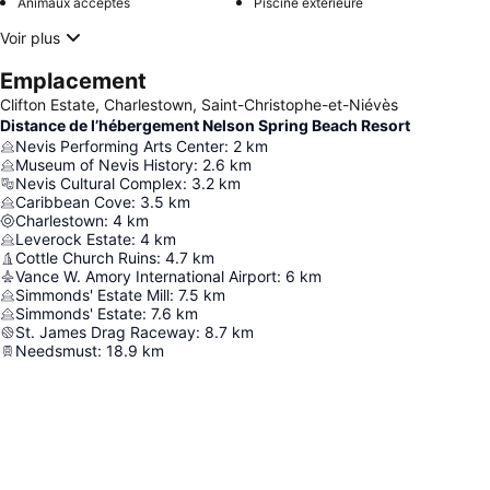
Animaux acceptés
Piscine extérieure
Voir plus
Emplacement
Clifton Estate, Charlestown, Saint-Christophe-et-Niévès
Distance de l’hébergement Nelson Spring Beach Resort
Nevis Performing Arts Center
:
2
km
Museum of Nevis History
:
2.6
km
Nevis Cultural Complex
:
3.2
km
Caribbean Cove
:
3.5
km
Charlestown
:
4
km
Leverock Estate
:
4
km
Cottle Church Ruins
:
4.7
km
Vance W. Amory International Airport
:
6
km
Simmonds' Estate Mill
:
7.5
km
Simmonds' Estate
:
7.6
km
St. James Drag Raceway
:
8.7
km
Needsmust
:
18.9
km