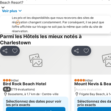
Beach Resort?
Voir plus
Les prix et les disponibilités que nous recevons des sites de
réservation changent constamment. Par conséquent, il se peut que
l’offre affichée sur trivago ne soit pas la même que celle du site de
réservation.
Parmi les Hôtels les mieux notés à
Charlestown
Partager
Ajouter à mes favoris
Partager
Ajouter à mes
Hôtel
Hôtel
3 Étoiles
4 Étoiles
Bird Rock Beach Hotel
Mount Nevis & Bea
6,4
/
(
779 évaluations
)
Aucune évaluation
Basseterre, à 1.7 km de : Centre-ville
Frigate Bay Beach, à 14
Sélectionnez des dates pour voir
Sélectionnez des da
les prix exacts
prix exacts