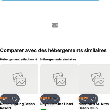
1 / 0
Comparer avec des hébergements similaires
Hébergement sélectionné
Hébergements similaires
Hôtel
Hôtel
Hôtel
3 Étoiles
4 Étoiles
4 Étoiles
Partager
Ajouter à mes favoris
Partager
Ajouter à mes favoris
Partager
Ajouter à
Nelson Spring Beach
Royal St. Kitts Hotel
Marriott's St. Kitts
Resort
Beach Club