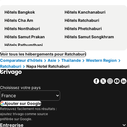
Hôtels Bangkok
Hôtels Kanchanaburi
Hôtels Cha Am
Hôtels Ratchaburi
Hôtels Nonthaburi
Hôtels Phetchaburi
Hôtels Samut Prakan
Hôtels Samut Songkhram
Hôtels Pathumthani
Voir tous les hébergements pour Ratchaburi
Comparateur d'hôtels
Asie
Thaïlande
Western Region
Ratchaburi
Napa Hotel Ratchaburi
Facebook
Twitter
Insta
Yo
Choisissez votre pays
Ajouter sur Google
Retrouvez facilement nos résultats :
ajoutez trivago comme source
préférée sur Google.
Entreprise