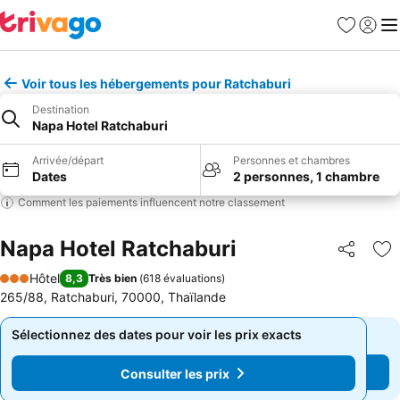
Favoris
Se con
Me
Voir tous les hébergements pour Ratchaburi
Destination
Napa Hotel Ratchaburi
Arrivée/départ
Personnes et chambres
Dates
2 personnes, 1 chambre
Comment les paiements influencent notre classement
Napa Hotel Ratchaburi
Partager
Aj
Hôtel
8,3
Très bien
(
618 évaluations
)
3 Étoiles
265/88, Ratchaburi, 70000, Thaïlande
Sélectionnez des dates pour voir les prix exacts
Sélectionnez des dates pour voir les prix exacts
Consulter les prix
Consulter les prix