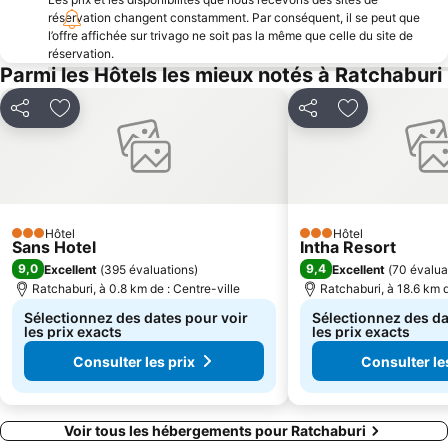
réservation changent constamment. Par conséquent, il se peut que
l’offre affichée sur trivago ne soit pas la même que celle du site de
réservation.
Parmi les Hôtels les mieux notés à Ratchaburi
Partager
Ajouter à mes favoris
Partager
Ajouter à mes
Hôtel
Hôtel
3 Étoiles
3 Étoiles
Sans Hotel
Intha Resort
9,0
9,4
Excellent
(
395 évaluations
)
Excellent
(
70 évalua
Ratchaburi, à 0.8 km de : Centre-ville
Ratchaburi, à 18.6 km d
Sélectionnez des dates pour voir
Sélectionnez des da
les prix exacts
les prix exacts
Consulter les prix
Consulter le
Voir tous les hébergements pour Ratchaburi