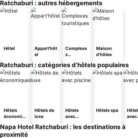
Ratchaburi : autres hébergements
Hôtel
Appart’hôt
Complexe
Maison
el
s
d’hôtes
touristique
Ratchaburi : catégories d’hôtels populaires
s
Hôtels
Hôtels de
Hôtels
Hôtels spa
Hôte
économiq
luxe
avec
avec
ues
piscine
park
Napa Hotel Ratchaburi : les destinations à
proximité