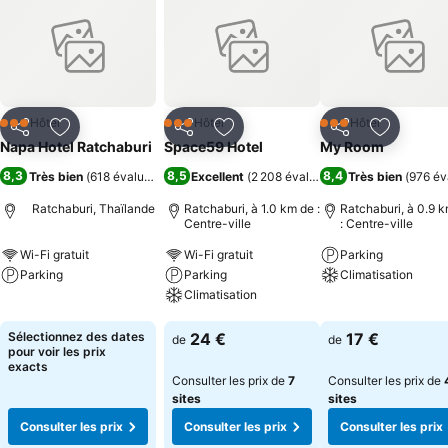
Hôtel
Hôtel
Hôtel
3 Étoiles
3 Étoiles
3 Étoiles
Partager
Ajouter à mes favoris
Partager
Ajouter à mes favoris
Partager
Ajouter à
Napa Hotel Ratchaburi
Space59 Hotel
My Room
8,3
8,5
8,4
Très bien
(
618 évaluations
)
Excellent
(
2 208 évaluations
Très bien
)
(
976 év
Ratchaburi, Thaïlande
Ratchaburi, à 1.0 km de :
Ratchaburi, à 0.9 
Centre-ville
: Centre-ville
Wi-Fi gratuit
Wi-Fi gratuit
Parking
Parking
Parking
Climatisation
Climatisation
Consulter les prix
Consulter les pri
Consulter les prix
Sélectionnez des dates
24 €
17 €
de
de
pour voir les prix
exacts
Consulter les prix de
7
Consulter les prix de
sites
sites
Consulter les prix
Consulter les prix
Consulter les prix