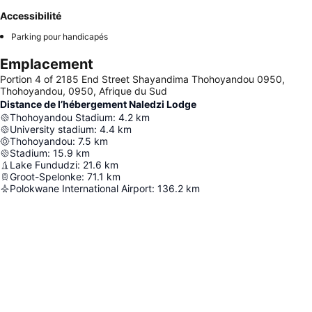
Accessibilité
Parking pour handicapés
Emplacement
Portion 4 of 2185 End Street Shayandima Thohoyandou 0950,
Thohoyandou, 0950, Afrique du Sud
Distance de l’hébergement Naledzi Lodge
Thohoyandou Stadium
:
4.2
km
University stadium
:
4.4
km
Thohoyandou
:
7.5
km
Stadium
:
15.9
km
Lake Fundudzi
:
21.6
km
Groot-Spelonke
:
71.1
km
Polokwane International Airport
:
136.2
km