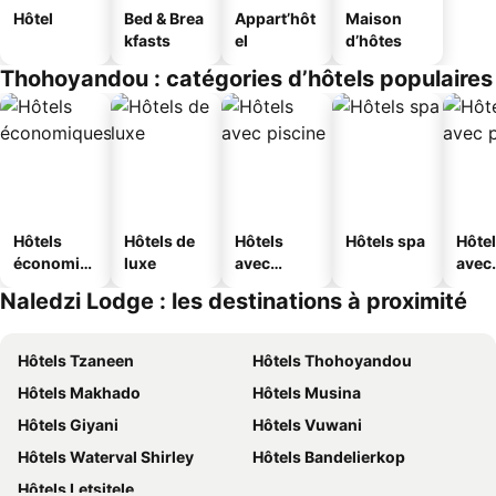
Hôtel
Bed & Brea
Appart’hôt
Maison
kfasts
el
d’hôtes
Thohoyandou : catégories d’hôtels populaires
Hôtels
Hôtels de
Hôtels
Hôtels spa
Hôte
économiq
luxe
avec
avec
ues
piscine
park
Naledzi Lodge : les destinations à proximité
Hôtels Tzaneen
Hôtels Thohoyandou
Hôtels Makhado
Hôtels Musina
Hôtels Giyani
Hôtels Vuwani
Hôtels Waterval Shirley
Hôtels Bandelierkop
Hôtels Letsitele