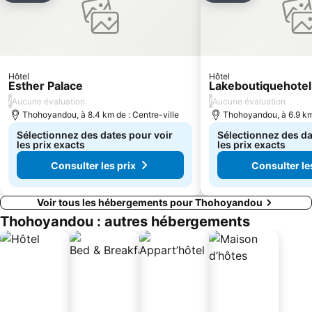
Hôtel
Hôtel
Esther Palace
Lakeboutiquehote
/
/
Aucune évaluation
Aucune évaluation
Thohoyandou, à 8.4 km de : Centre-ville
Thohoyandou, à 6.9 km 
Sélectionnez des dates pour voir
Sélectionnez des da
les prix exacts
les prix exacts
Consulter les prix
Consulter le
Voir tous les hébergements pour Thohoyandou
Thohoyandou : autres hébergements