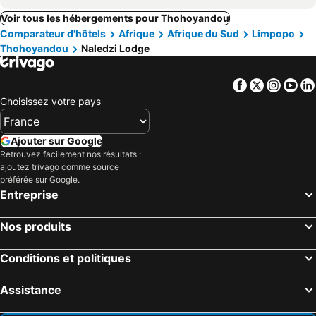
Voir tous les hébergements pour Thohoyandou
Comparateur d'hôtels
Afrique
Afrique du Sud
Limpopo
Thohoyandou
Naledzi Lodge
Facebook
Twitter
Insta
Yo
Choisissez votre pays
Ajouter sur Google
Retrouvez facilement nos résultats :
ajoutez trivago comme source
préférée sur Google.
Entreprise
Nos produits
Conditions et politiques
Assistance