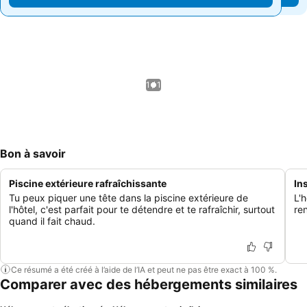
1 / 1
Bon à savoir
Piscine extérieure rafraîchissante
In
Tu peux piquer une tête dans la piscine extérieure de
L'
l'hôtel, c'est parfait pour te détendre et te rafraîchir, surtout
re
quand il fait chaud.
Ce résumé a été créé à l’aide de l’IA et peut ne pas être exact à 100 %.
Comparer avec des hébergements similaires