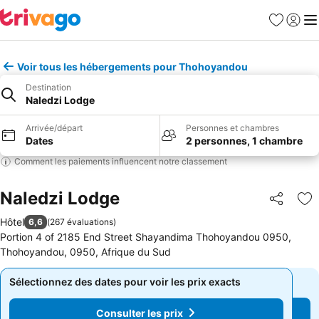
Favoris
Se con
Me
Voir tous les hébergements pour Thohoyandou
Destination
Naledzi Lodge
Arrivée/départ
Personnes et chambres
Dates
2 personnes, 1 chambre
Comment les paiements influencent notre classement
Naledzi Lodge
Partager
Aj
Hôtel
6,6
(
267 évaluations
)
Portion 4 of 2185 End Street Shayandima Thohoyandou 0950,
Thohoyandou, 0950, Afrique du Sud
Sélectionnez des dates pour voir les prix exacts
Sélectionnez des dates pour voir les prix exacts
Consulter les prix
Consulter les prix