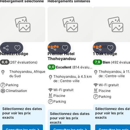
Hébergement sélectionné
Hébergements similaires
Hôtel
Hôtel
Hôtel
4 Étoiles
3 Étoiles
Partager
Ajouter à mes favoris
Partager
Ajouter à mes favoris
Partager
Ajouter à
Naledzi Lodge
Premier Hotel
1 Oak Lodge
Thohoyandou
6,6
7,9
(
267 évaluations
)
Bien
(
492 évalua
9,0
Excellent
(
814 évaluations
)
Thohoyandou, Afrique
Thohoyandou, à 11
du Sud
de : Centre-ville
Thohoyandou, à 4.5 km
de : Centre-ville
Parking
Wi-Fi gratuit
Wi-Fi gratuit
Climatisation
Piscine
Piscine
Parking
Consulter les prix
Parking
Consulter les pri
Sélectionnez des dates
Sélectionnez des da
Consulter les prix
pour voir les prix
pour voir les prix
Sélectionnez des dates
exacts
exacts
pour voir les prix
exacts
Consulter les prix
Consulter les prix
Consulter les prix