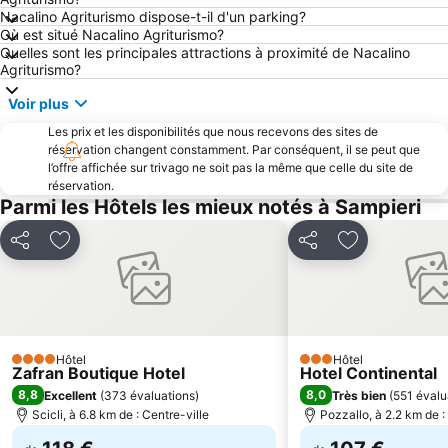
Nacalino Agriturismo dispose-t-il d'un parking?
Santa Maria del Focallo
Porto Turistico di Marina di Ragusa
Où est situé Nacalino Agriturismo?
Réserve naturelle de Vendicari
île du cap Passero
Quelles sont les principales attractions à proximité de Nacalino
Agriturismo?
Spiaggia Ognina
Voir plus
Les prix et les disponibilités que nous recevons des sites de
réservation changent constamment. Par conséquent, il se peut que
l’offre affichée sur trivago ne soit pas la même que celle du site de
réservation.
Parmi les Hôtels les mieux notés à Sampieri
Partager
Ajouter à mes favoris
Partager
Ajouter à mes
Hôtel
Hôtel
4 Étoiles
3 Étoiles
Zafran Boutique Hotel
Hotel Continental
8,8
8,0
Excellent
(
373 évaluations
)
Très bien
(
551 évalu
Scicli, à 6.8 km de : Centre-ville
Pozzallo, à 2.2 km de :