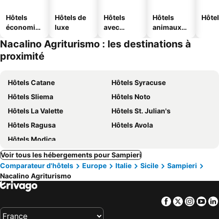
Hôtels
Hôtels de
Hôtels
Hôtels
Hôtel
économiq
luxe
avec
animaux
ues
piscine
acceptés
Nacalino Agriturismo : les destinations à
proximité
Hôtels Catane
Hôtels Syracuse
Hôtels Sliema
Hôtels Noto
Hôtels La Valette
Hôtels St. Julian's
Hôtels Ragusa
Hôtels Avola
Hôtels Modica
Voir tous les hébergements pour Sampieri
Comparateur d'hôtels
Europe
Italie
Sicile
Sampieri
Nacalino Agriturismo
Facebook
Twitter
Insta
Yo