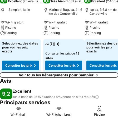
9,2
8,0
8,6
Excellent
(
25 évaluations
)
Très bien
(
1 081 évaluations
Excellent
)
(
2 400 é
Sampieri, Italie
Marina di Ragusa, à 1.6
Ispica, à 6.8 km de 
km de : Centre-ville
Centre-ville
Wi-Fi gratuit
Wi-Fi gratuit
Wi-Fi gratuit
Piscine
Piscine
Piscine
Parking
Parking
Parking
Sélectionnez des dates
79 €
Sélectionnez des da
de
pour voir les prix
pour voir les prix
exacts
exacts
Consulter les prix de
13
sites
Consulter les prix
Consulter les prix
Consulter les prix
Voir tous les hébergements pour Sampieri
Avis
Excellent
9,2
sur la base de 25 évaluations provenant de sites
réputés
Principaux services
Wi-Fi (hall)
Wi-Fi (chambres)
Piscine