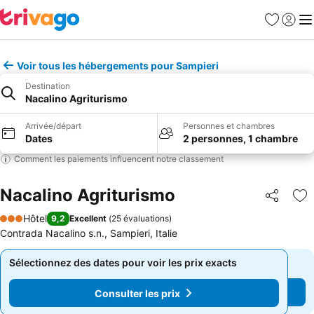
Favoris
Se con
Me
Voir tous les hébergements pour Sampieri
Destination
Nacalino Agriturismo
Arrivée/départ
Personnes et chambres
Dates
2 personnes, 1 chambre
Comment les paiements influencent notre classement
Nacalino Agriturismo
Partager
Aj
Hôtel
9,2
Excellent
(
25 évaluations
)
3 Étoiles
Contrada Nacalino s.n., Sampieri, Italie
Sélectionnez des dates pour voir les prix exacts
Sélectionnez des dates pour voir les prix exacts
Consulter les prix
Consulter les prix