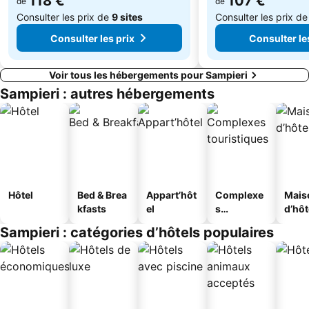
118 €
107 €
de
de
Consulter les prix de
9 sites
Consulter les prix d
Consulter les prix
Consulter le
Voir tous les hébergements pour Sampieri
Sampieri : autres hébergements
Hôtel
Bed & Brea
Appart’hôt
Complexe
Mais
kfasts
el
s
d’hô
touristique
Sampieri : catégories d’hôtels populaires
s