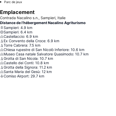
Parc de jeux
Emplacement
Contrada Nacalino s.n., Sampieri, Italie
Distance de l’hébergement Nacalino Agriturismo
Sampieri
:
4.9
km
Sampieri
:
6.4
km
Castellaccio
:
6.9
km
Ex Convento della Croce
:
6.9
km
Torre Cabrera
:
7.5
km
Chiesa rupestre di San Nicolò Inferiore
:
10.6
km
Museo Casa natale Salvatore Quasimodo
:
10.7
km
Grotta di San Nicola
:
10.7
km
Castello dei Conti
:
10.8
km
Grotta della Signora
:
11.2
km
Santa Maria del Gesù
:
12
km
Comiso Airport
:
29.7
km