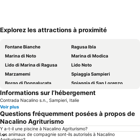
Explorez les attractions à proximité
Agrandir la carte
Fontane Bianche
Ragusa Ibla
Marina di Noto
Marina di Modica
Lido di Marina di Ragusa
Lido Noto
Marzamemi
Spiaggia Sampieri
Borgo di Donnalucata
Spiaggia di San Lorenzo
Informations sur l’hébergement
Ile de Correnti
Giardino Ibleo
Contrada Nacalino s.n., Sampieri, Italie
Lido Noto
Lido Avola
Voir plus
Playa Grande
Donnafugata
Questions fréquemment posées à propos de
Lago di Santa Rosalia
Punta Secca
Nacalino Agriturismo
Punta Braccetto
Late Baroque Towns of the Val di Noto
Y a-t-il une piscine à Nacalino Agriturismo?
Les animaux de compagnie sont-ils autorisés à Nacalino
Scoglitti
La cava di Ispica
Agriturismo?