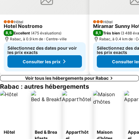
Hôtel
Hôtel
3 Étoiles
3 Étoiles
Hotel Nostromo
Miramar Sunny Hot
8,5
8,1
Excellent
(
475 évaluations
)
Très bien
(
3 488 éva
Rabac, à 0.9 km de : Centre-ville
Rabac, à 0.4 km de : C
Sélectionnez des dates pour voir
Sélectionnez des da
les prix exacts
les prix exacts
Consulter les prix
Consulter le
Voir tous les hébergements pour Rabac
Rabac : autres hébergements
Hôtel
Bed & Brea
Appart’hôt
Maison
Appa
kfasts
el
d’hôtes
el