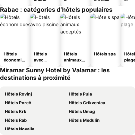
Rabac : catégories d’hôtels populaires
Hôtels
Hôtels
Hôtels
Hôtels spa
Hôtel
économiq
avec
animaux
plag
ues
piscine
acceptés
Miramar Sunny Hotel by Valamar : les
destinations à proximité
Hôtels Rovinj
Hôtels Pula
Hôtels Poreč
Hôtels Crikvenica
Hôtels Krk
Hôtels Umag
Hôtels Rab
Hôtels Medulin
Hôtels Novalja