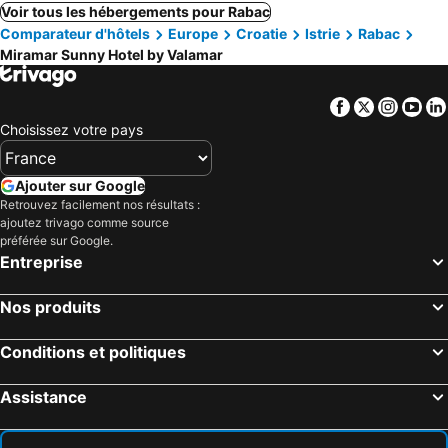
Voir tous les hébergements pour Rabac
Comparateur d'hôtels
Europe
Croatie
Istrie
Rabac
Miramar Sunny Hotel by Valamar
Facebook
Twitter
Insta
Yo
Choisissez votre pays
Ajouter sur Google
Retrouvez facilement nos résultats :
ajoutez trivago comme source
préférée sur Google.
Entreprise
Nos produits
Conditions et politiques
Assistance