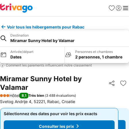
Favoris
Se con
Me
Voir tous les hébergements pour Rabac
Destination
Miramar Sunny Hotel by Valamar
Arrivée/départ
Personnes et chambres
Dates
2 personnes, 1 chambre
Comment les paiements influencent notre classement
Miramar Sunny Hotel by
Valamar
Partager
Aj
Hôtel
8,1
Très bien
(
3 488 évaluations
)
3 Étoiles
Svetog Andrije 4, 52221, Rabac, Croatie
Sélectionnez des dates pour voir les prix exacts
Sélectionnez des dates pour voir les prix exacts
Consulter les prix
Consulter les prix