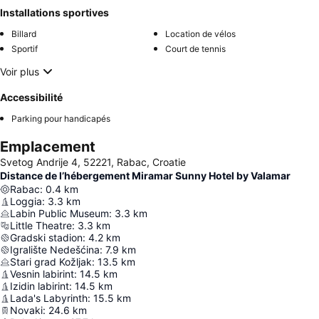
Installations sportives
Billard
Location de vélos
Sportif
Court de tennis
Voir plus
Accessibilité
Parking pour handicapés
Emplacement
Svetog Andrije 4, 52221, Rabac, Croatie
Distance de l’hébergement Miramar Sunny Hotel by Valamar
Rabac
:
0.4
km
Loggia
:
3.3
km
Labin Public Museum
:
3.3
km
Little Theatre
:
3.3
km
Gradski stadion
:
4.2
km
Igralište Nedešćina
:
7.9
km
Stari grad Kožljak
:
13.5
km
Vesnin labirint
:
14.5
km
Izidin labirint
:
14.5
km
Lada's Labyrinth
:
15.5
km
Novaki
:
24.6
km