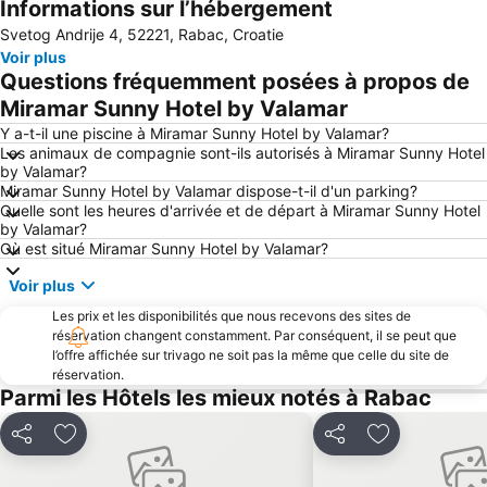
Informations sur l’hébergement
Centre Ville de Cres
Icici
Svetog Andrije 4, 52221, Rabac, Croatie
Aéroport de Rijeka
Malinska
Voir plus
Bazeni Kantrida
Camping Krk
Questions fréquemment posées à propos de
Autobusna postaja Rijeka
Zlatni Rt
Miramar Sunny Hotel by Valamar
Stare Miasto
Istra Funtana
Y a-t-il une piscine à Miramar Sunny Hotel by Valamar?
Les animaux de compagnie sont-ils autorisés à Miramar Sunny Hotel
Delfin
FKK Ulika
by Valamar?
Miramar Sunny Hotel by Valamar dispose-t-il d'un parking?
Maslinica
Promenade François Joseph et front de mer
Quelle sont les heures d'arrivée et de départ à Miramar Sunny Hotel
Port de Volosko
Hrvatsko Narodno Kazalište Ivana pl Zajca
by Valamar?
Où est situé Miramar Sunny Hotel by Valamar?
Marina Punat
Canal de Lème
Voir plus
Port Méridional d'Andana
Les prix et les disponibilités que nous recevons des sites de
réservation changent constamment. Par conséquent, il se peut que
l’offre affichée sur trivago ne soit pas la même que celle du site de
réservation.
Parmi les Hôtels les mieux notés à Rabac
Partager
Ajouter à mes favoris
Partager
Ajouter à mes