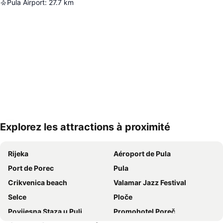
Pula Airport
:
27.7
km
Explorez les attractions à proximité
Agrandir la carte
Rijeka
Aéroport de Pula
Port de Porec
Pula
Crikvenica beach
Valamar Jazz Festival
Selce
Ploče
Povijesna Staza u Puli
Promohotel Poreč