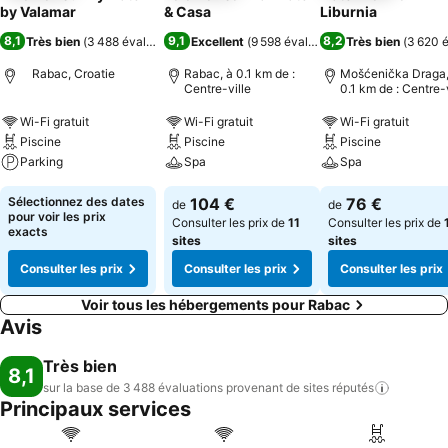
by Valamar
& Casa
Liburnia
8,1
9,1
8,2
Très bien
(
3 488 évaluations
)
Excellent
(
9 598 évaluations
Très bien
)
(
3 620 é
Rabac, Croatie
Rabac, à 0.1 km de :
Mošćenička Draga,
Centre-ville
0.1 km de : Centre-v
Wi-Fi gratuit
Wi-Fi gratuit
Wi-Fi gratuit
Piscine
Piscine
Piscine
Parking
Spa
Spa
Sélectionnez des dates
104 €
76 €
de
de
pour voir les prix
Consulter les prix de
11
Consulter les prix de
exacts
sites
sites
Consulter les prix
Consulter les prix
Consulter les prix
Voir tous les hébergements pour Rabac
Avis
Très bien
8,1
sur la base de 3 488 évaluations provenant de sites
réputés
Principaux services