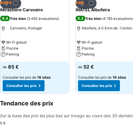
Ajouter à mes favoris
Ajouter à mes favor
Hôtel
Hôtel
4 Étoiles
3 Étoiles
Partager
Partager
Mirachoro Carvoeiro
INATEL Albufeira
8,4
8,3
Très bien
(
3 493 évaluations
)
Très bien
(
4 785 évaluations
Carvoeiro, Portugal
Albufeira, à 0.9 km de : Centre-
Wi-Fi gratuit
Wi-Fi gratuit
Piscine
Piscine
Parking
Parking
85 €
52 €
de
de
Consulter les prix de
16 sites
Consulter les prix de
16 sites
Consulter les prix
Consulter les prix
Tendance des prix
Sur la base des prix les plus bas sur trivago au cours des 30 dernier
0 €