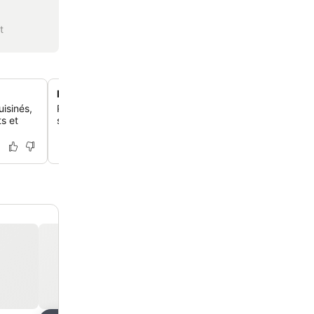
t
Piscine intérieure et installations de spa
isinés,
Profite de la piscine intérieure, du bain à remous, du 
ts et
sauna, un endroit parfait pour te détendre, peu importe