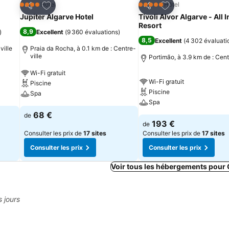
is
Ajouter à mes favoris
Ajouter à mes fav
Hôtel
Hôtel
4 Étoiles
5 Étoiles
Partager
Partager
Jupiter Algarve Hotel
Tivoli Alvor Algarve - All 
Resort
8,9
)
Excellent
(
9 360 évaluations
)
8,5
Excellent
(
4 302 évaluati
ville
Praia da Rocha, à 0.1 km de : Centre-
ville
Portimão, à 3.9 km de : Cent
Wi-Fi gratuit
Wi-Fi gratuit
Piscine
Piscine
Spa
Spa
68 €
de
193 €
de
Consulter les prix de
17 sites
Consulter les prix de
17 sites
Consulter les prix
Consulter les prix
Voir tous les hébergements pour
s jours