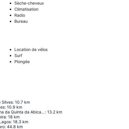
Sèche-cheveux
Climatisation
Radio
Bureau
Location de vélos
Surf
Plongée
 Silves
:
10.7
km
ves
:
10.9
km
Estação Romana da Quinta da Abicada
:
13.2
km
ira
:
18
km
 Lagos
:
18.3
km
aro
:
44.8
km