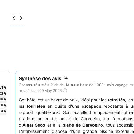
Synthèse des avis
Contenu résumé à l’aide de l’IA sur la base de 1 000+ avis voyageurs 
51
%
mise à jour : 29 May 2026
23
%
16
%
Cet hôtel est un havre de paix, idéal pour les
retraités
, les
6
%
les
touristes
en quête d'une escapade reposante à un
4
%
rapport qualité-prix. Son excellent emplacement offr
pratique au centre animé de Carvoeiro, aux formations
d'
Algar Seco
et à la
plage de Carvoeiro
, tous accessib
L'établissement dispose d'une grande piscine extérieu