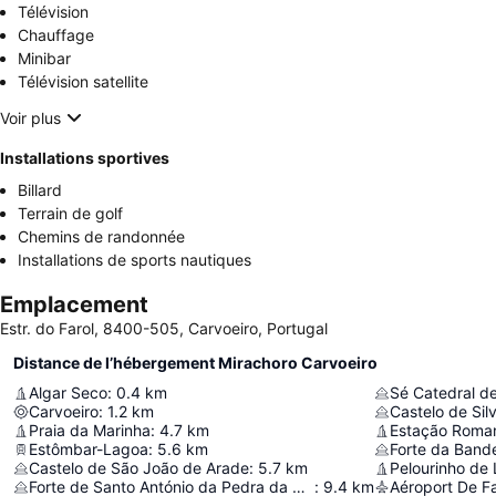
Télévision
Chauffage
Minibar
Télévision satellite
Voir plus
Installations sportives
Billard
Terrain de golf
Chemins de randonnée
Installations de sports nautiques
Emplacement
Estr. do Farol, 8400-505, Carvoeiro, Portugal
Distance de l’hébergement Mirachoro Carvoeiro
Algar Seco
:
0.4
km
Sé Catedral de
Carvoeiro
:
1.2
km
Castelo de Sil
Praia da Marinha
:
4.7
km
Estômbar-Lagoa
:
5.6
km
Forte da Bande
Castelo de São João de Arade
:
5.7
km
Pelourinho de
Forte de Santo António da Pedra da Galé
:
9.4
km
Aéroport De F