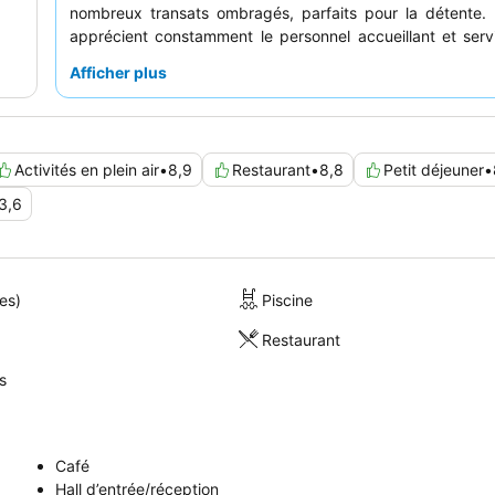
nombreux transats ombragés, parfaits pour la détente. 
apprécient constamment le personnel accueillant et servi
petit-déjeuner buffet propose une sélection vaste et
Afficher plus
compris des options pour divers régimes alimentaires. Pou
plus calme, pensez à demander une chambre donnant sur le
Activités en plein air
•
8,9
Restaurant
•
8,8
Petit déjeuner
•
3,6
es)
Piscine
Restaurant
s
Café
Hall d’entrée/réception