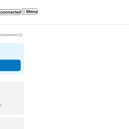
Menu
 connecter
 classement
t