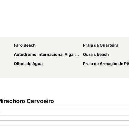
Agrandir la carte
Faro Beach
Praia da Quarteira
Autodrómo Internacional Algarve
Oura's beach
Olhos de Água
Praia de Armação de Pê
irachoro Carvoeiro
?