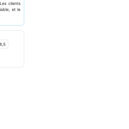
Les clients
able, et le
 variée, y
r un séjour
 jardin.
8,5