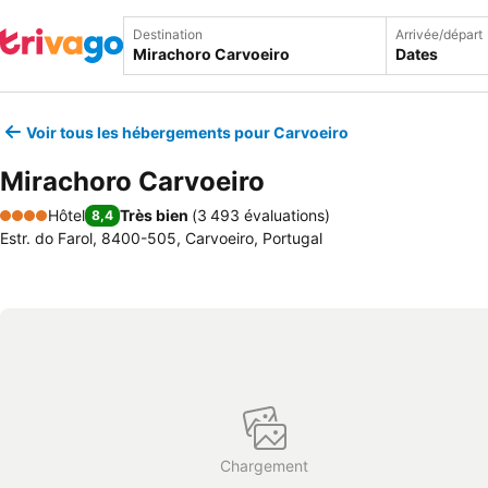
Destination
Arrivée/départ
Dates
Voir tous les hébergements pour Carvoeiro
Mirachoro Carvoeiro
Hôtel
Très bien
(
3 493 évaluations
)
8,4
4 Étoiles
Estr. do Farol, 8400-505, Carvoeiro, Portugal
Chargement