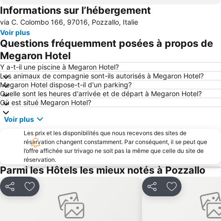
Informations sur l’hébergement
Ile de Correnti
Spiaggia di San Lorenzo
via C. Colombo 166, 97016, Pozzallo, Italie
Giardino Ibleo
Lido Noto
Voir plus
Lido Avola
Playa Grande
Questions fréquemment posées à propos de
Donnafugata
Spiaggia Arenella
Megaron Hotel
Late Baroque Towns of the Val di Noto
Lago di Santa Rosalia
Y a-t-il une piscine à Megaron Hotel?
Les animaux de compagnie sont-ils autorisés à Megaron Hotel?
Punta Secca
Punta Braccetto
Megaron Hotel dispose-t-il d'un parking?
Quelle sont les heures d'arrivée et de départ à Megaron Hotel?
Scoglitti
Santa Maria del Focallo
Où est situé Megaron Hotel?
La cava di Ispica
Réserve naturelle de Vendicari
Voir plus
Porto Turistico di Marina di Ragusa
île du cap Passero
Les prix et les disponibilités que nous recevons des sites de
Spiaggia Ognina
réservation changent constamment. Par conséquent, il se peut que
l’offre affichée sur trivago ne soit pas la même que celle du site de
réservation.
Parmi les Hôtels les mieux notés à Pozzallo
Partager
Ajouter à mes favoris
Partager
Ajouter à mes