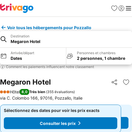
Favoris
Se con
Me
Voir tous les hébergements pour Pozzallo
Destination
Megaron Hotel
Arrivée/départ
Personnes et chambres
Dates
2 personnes, 1 chambre
Comment les paiements influencent notre classement
Megaron Hotel
Partager
Aj
Hôtel
8,0
Très bien
(
355 évaluations
)
3 Étoiles
via C. Colombo 166, 97016, Pozzallo, Italie
Sélectionnez des dates pour voir les prix exacts
Sélectionnez des dates pour voir les prix exacts
Consulter les prix
Consulter les prix