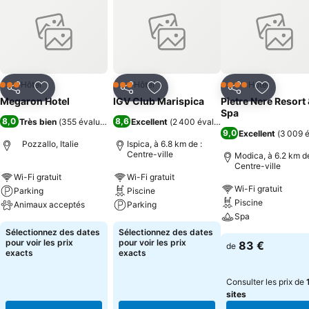
Hôtel
Hôtel
Hôtel
3 Étoiles
3 Étoiles
4 Étoiles
Partager
Ajouter à mes favoris
Partager
Ajouter à mes favoris
Partager
Ajouter à
Megaron Hotel
IGV Club Marispica
Pietre Nere Resort
Spa
8,0
8,6
Très bien
(
355 évaluations
)
Excellent
(
2 400 évaluations
)
9,0
Excellent
(
3 009 é
Pozzallo, Italie
Ispica, à 6.8 km de :
Centre-ville
Modica, à 6.2 km de
Centre-ville
Wi-Fi gratuit
Wi-Fi gratuit
Wi-Fi gratuit
Parking
Piscine
Piscine
Animaux acceptés
Parking
Spa
Sélectionnez des dates
Sélectionnez des dates
pour voir les prix
pour voir les prix
83 €
de
exacts
exacts
Consulter les prix de
sites