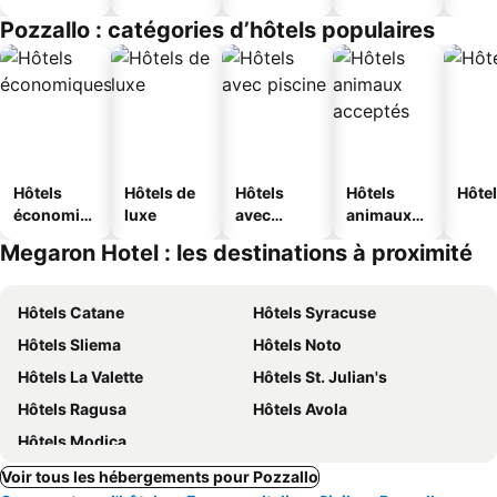
touristique
Pozzallo : catégories d’hôtels populaires
s
Hôtels
Hôtels de
Hôtels
Hôtels
Hôtel
économiq
luxe
avec
animaux
ues
piscine
acceptés
Megaron Hotel : les destinations à proximité
Hôtels Catane
Hôtels Syracuse
Hôtels Sliema
Hôtels Noto
Hôtels La Valette
Hôtels St. Julian's
Hôtels Ragusa
Hôtels Avola
Hôtels Modica
Voir tous les hébergements pour Pozzallo