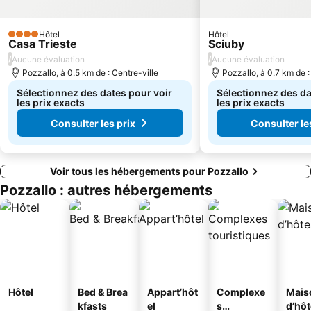
Hôtel
Hôtel
4 Étoiles
Casa Trieste
Sciuby
/
/
Aucune évaluation
Aucune évaluation
Pozzallo, à 0.5 km de : Centre-ville
Pozzallo, à 0.7 km de :
Sélectionnez des dates pour voir
Sélectionnez des da
les prix exacts
les prix exacts
Consulter les prix
Consulter le
Voir tous les hébergements pour Pozzallo
Pozzallo : autres hébergements
Hôtel
Bed & Brea
Appart’hôt
Complexe
Mais
kfasts
el
s
d’hô