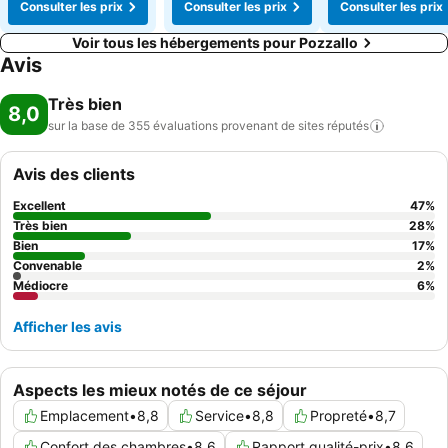
Consulter les prix
Consulter les prix
Consulter les prix
Voir tous les hébergements pour Pozzallo
Avis
Très bien
8,0
sur la base de 355 évaluations provenant de sites
réputés
Avis des clients
Excellent
47
%
Très bien
28
%
Bien
17
%
Convenable
2
%
Médiocre
6
%
Afficher les avis
Aspects les mieux notés de ce séjour
Emplacement
•
8,8
Service
•
8,8
Propreté
•
8,7
Confort des chambres
•
8,6
Rapport qualité-prix
•
8,6