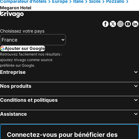
Comparateur d'hôtels
Europe
Italie
Sicile
Pozzallo
Megaron Hotel
Facebook
Twitter
Insta
Yo
Choisissez votre pays
Ajouter sur Google
Retrouvez facilement nos résultats :
ajoutez trivago comme source
préférée sur Google.
Entreprise
Nos produits
Conditions et politiques
Assistance
Connectez-vous pour bénéficier des