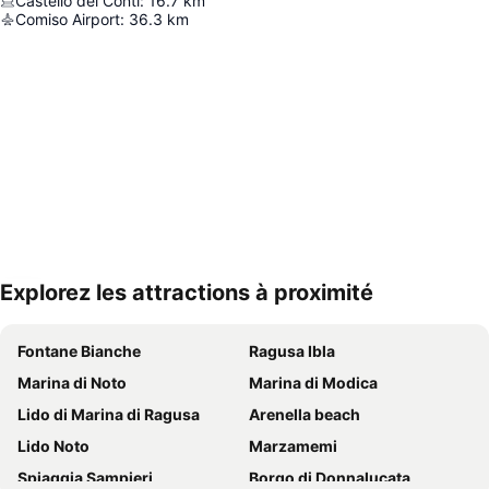
Castello dei Conti
:
16.7
km
Comiso Airport
:
36.3
km
Explorez les attractions à proximité
Agrandir la carte
Fontane Bianche
Ragusa Ibla
Marina di Noto
Marina di Modica
Lido di Marina di Ragusa
Arenella beach
Lido Noto
Marzamemi
Spiaggia Sampieri
Borgo di Donnalucata