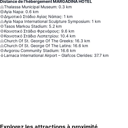
Distance de l’hébergement MARGADINA HOTEL
Thalassa Municipal Museum
:
0.3
km
Ayia Napa
:
0.6
km
Δημοτικό Στάδιο Αγίας Νάπας
:
1
km
Ayia Napa International Sculpture Symposium
:
1
km
Tasos Markou Stadium
:
5.2
km
Κοινοτικό Στάδιο Φρενάρους
:
9.6
km
Κοινοτικό Στάδιο Λιοπετρίου
:
10.4
km
Church Of St. George Of The Greeks
:
16.3
km
Church Of St. George Of The Latins
:
16.6
km
Avgorou Community Stadium
:
16.6
km
Larnaca International Airport – Glafcos Clerides
:
37.7
km
Explorez les attractions à proximité