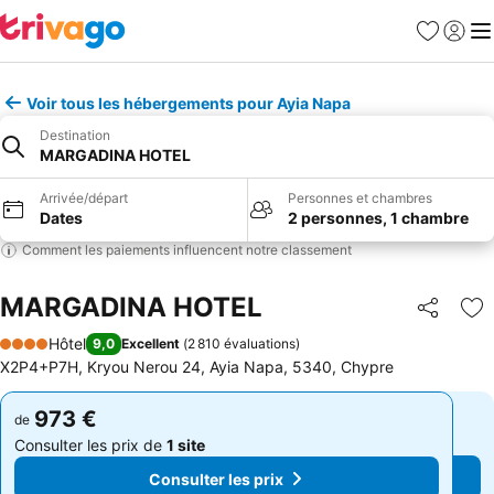
Favoris
Se con
Me
Voir tous les hébergements pour Ayia Napa
Destination
MARGADINA HOTEL
Arrivée/départ
Personnes et chambres
Dates
2 personnes, 1 chambre
Comment les paiements influencent notre classement
MARGADINA HOTEL
Partager
Aj
Hôtel
9,0
Excellent
(
2 810 évaluations
)
4 Étoiles
X2P4+P7H, Kryou Nerou 24, Ayia Napa, 5340, Chypre
973 €
973 €
de
de
Consulter les prix de
1 site
Consulter les prix de
1 site
Consulter les prix
Consulter les prix