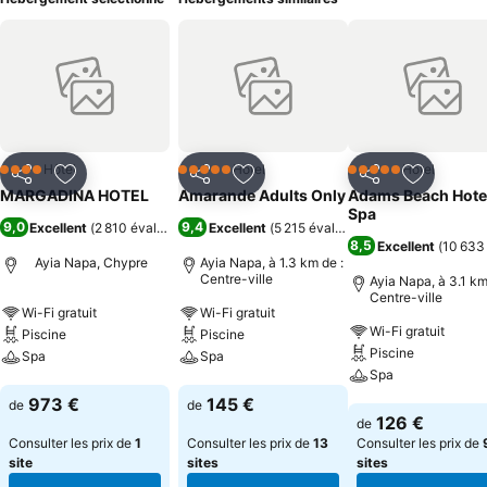
Hôtel
Hôtel
Hôtel
4 Étoiles
5 Étoiles
5 Étoiles
Partager
Ajouter à mes favoris
Partager
Ajouter à mes favoris
Partager
Ajouter à
MARGADINA HOTEL
Amarande Adults Only
Adams Beach Hote
Spa
9,0
9,4
Excellent
(
2 810 évaluations
)
Excellent
(
5 215 évaluations
)
8,5
Excellent
(
10 633
Ayia Napa, Chypre
Ayia Napa, à 1.3 km de :
Centre-ville
Ayia Napa, à 3.1 km
Centre-ville
Wi-Fi gratuit
Wi-Fi gratuit
Wi-Fi gratuit
Piscine
Piscine
Piscine
Spa
Spa
Spa
Consulter les prix
Consulter les prix
973 €
145 €
de
de
Consulter les pri
126 €
de
Consulter les prix de
1
Consulter les prix de
13
Consulter les prix de
site
sites
sites