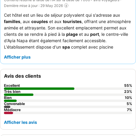
Dernière mise à jour : 29 May 2026
Cet hôtel est un lieu de séjour polyvalent qui s'adresse aux
familles
, aux
couples
et aux
touristes
, offrant une atmosphère
animée et attrayante. Son excellent emplacement permet aux
clients de se rendre à pied à la
plage
et au
port
, le centre-ville
d'Ayia Napa étant également facilement accessible.
L'établissement dispose d'un
spa
complet avec piscine
intérieure, jacuzzi, sauna et hammam, ainsi que d'une piscine
Afficher plus
extérieure bien entretenue et d'un club pour enfants. Les clients
apprécient constamment le personnel amical et attentif, ainsi
que la qualité et la variété exceptionnelles de la nourriture, en
Avis des clients
particulier les
soirées buffet à thème
. Pour une expérience plus
calme, pensez à demander une chambre donnant sur le jardin.
Excellent
55
%
Très bien
23
%
Bien
10
%
Convenable
5
%
Médiocre
7
%
Afficher les avis