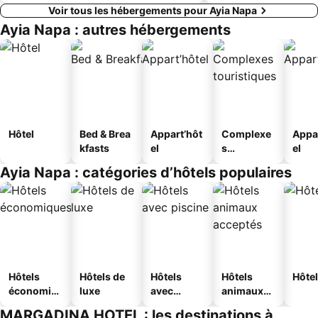
Voir tous les hébergements pour Ayia Napa
Ayia Napa : autres hébergements
Hôtel
Bed & Brea
Appart’hôt
Complexe
Appa
kfasts
el
s
el
touristique
Ayia Napa : catégories d’hôtels populaires
s
Hôtels
Hôtels de
Hôtels
Hôtels
Hôtel
économiq
luxe
avec
animaux
ues
piscine
acceptés
MARGADINA HOTEL : les destinations à