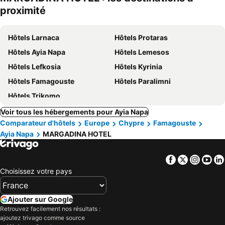
proximité
Hôtels Larnaca
Hôtels Protaras
Hôtels Ayia Napa
Hôtels Lemesos
Hôtels Lefkosia
Hôtels Kyrinia
Hôtels Famagouste
Hôtels Paralimni
Hôtels Trikomo
Voir tous les hébergements pour Ayia Napa
Comparateur d'hôtels
Europe
Chypre
Famagouste
Ayia Napa
MARGADINA HOTEL
Facebook
Twitter
Insta
Yo
Choisissez votre pays
Ajouter sur Google
Retrouvez facilement nos résultats :
ajoutez trivago comme source