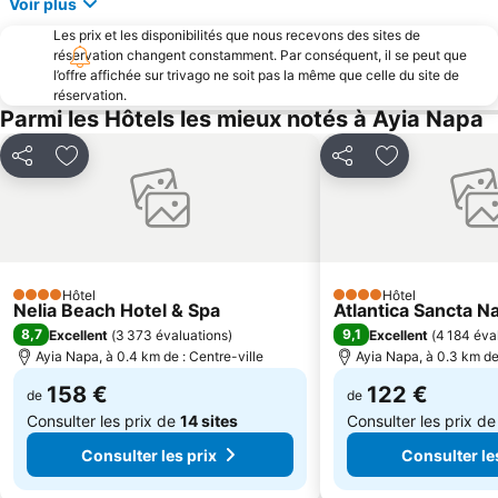
Voir plus
Les prix et les disponibilités que nous recevons des sites de
réservation changent constamment. Par conséquent, il se peut que
l’offre affichée sur trivago ne soit pas la même que celle du site de
réservation.
Parmi les Hôtels les mieux notés à Ayia Napa
Partager
Ajouter à mes favoris
Partager
Ajouter à mes
Hôtel
Hôtel
4 Étoiles
4 Étoiles
Nelia Beach Hotel & Spa
Atlantica Sancta N
8,7
9,1
Excellent
(
3 373 évaluations
)
Excellent
(
4 184 éva
Ayia Napa, à 0.4 km de : Centre-ville
Ayia Napa, à 0.3 km de 
158 €
122 €
de
de
Consulter les prix de
14 sites
Consulter les prix d
Consulter les prix
Consulter le