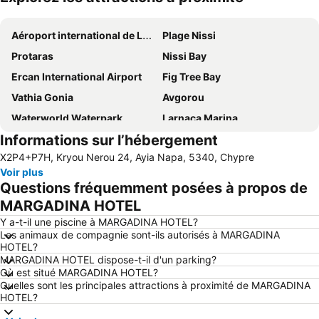
Agrandir la carte
Aéroport international de Larnaca
Plage Nissi
Protaras
Nissi Bay
Ercan International Airport
Fig Tree Bay
Vathia Gonia
Avgorou
Waterworld Waterpark
Larnaca Marina
Informations sur l’hébergement
Pernera A
Konnos Bay
X2P4+P7H, Kryou Nerou 24, Ayia Napa, 5340, Chypre
Pernera P
Makronissos
Voir plus
Mckenzie Beach
landa
Questions fréquemment posées à propos de
Katsarka
Mazotos
MARGADINA HOTEL
Ammos of Kabouri
Glapsides Beach
Y a-t-il une piscine à MARGADINA HOTEL?
Les animaux de compagnie sont-ils autorisés à MARGADINA
Phinikoudes Beach
Ellinas
HOTEL?
MARGADINA HOTEL dispose-t-il d'un parking?
Ayia Anna
Pantachou
Où est situé MARGADINA HOTEL?
Agia Thekla
Kaplica Beach
Quelles sont les principales attractions à proximité de MARGADINA
HOTEL?