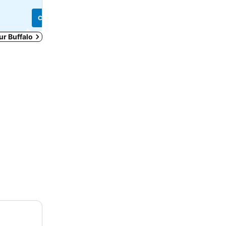
Consulter les prix de
7 site
Consulter les prix
Consulter les prix
ur Buffalo