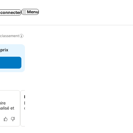
Menu
 connecter
 classement
 prix
Le centre-ville de Buffalo à pied
ire
Explore le centre-ville de Buffalo en toute simplicité, car
alisé et
quelques pas de divers restaurants, bars et boutiques.