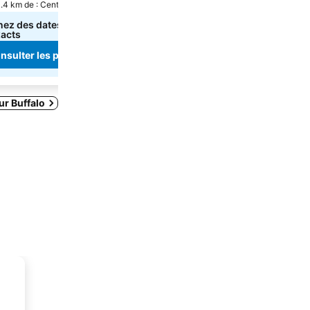
1.4 km de : Centre-ville
Buffalo, à 1.2 km de : Centre-ville
nez des dates pour voir
Sélectionnez des dates pour voir
xacts
les prix exacts
nsulter les prix
Consulter les prix
ur Buffalo