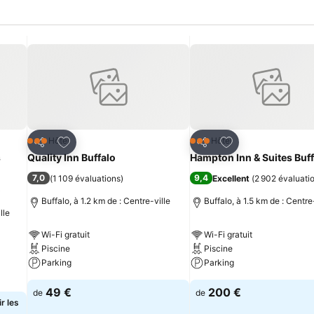
is
Ajouter à mes favoris
Ajouter à mes fav
Hôtel
Hôtel
3 Étoiles
3 Étoiles
Partager
Partager
s
Quality Inn Buffalo
Hampton Inn & Suites Buff
7,0
9,4
(
1 109 évaluations
)
Excellent
(
2 902 évaluati
)
Buffalo, à 1.2 km de : Centre-ville
Buffalo, à 1.5 km de : Centre
lle
Wi-Fi gratuit
Wi-Fi gratuit
Piscine
Piscine
Parking
Parking
49 €
200 €
de
de
r les