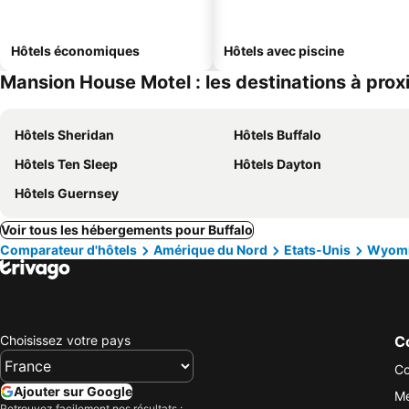
Hôtels économiques
Hôtels avec piscine
Mansion House Motel : les destinations à prox
Hôtels Sheridan
Hôtels Buffalo
Hôtels Ten Sleep
Hôtels Dayton
Hôtels Guernsey
Voir tous les hébergements pour Buffalo
Comparateur d'hôtels
Amérique du Nord
Etats-Unis
Wyom
Choisissez votre pays
Co
Co
Ajouter sur Google
Me
Retrouvez facilement nos résultats :