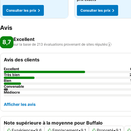
Consulter les prix
Consulter les prix
Avis
Excellent
8,7
sur la base de 213 évaluations provenant de sites
réputés
Avis des clients
Excellent
Très bien
Bien
Convenable
Médiocre
Afficher les avis
Note supérieure à la moyenne pour Buffalo
Expérience
•
9,6
Emplacement
•
9,1
Propreté
•
9,1