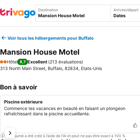
Destination
Arrivée/départ
Dates
Voir tous les hébergements pour Buffalo
Mansion House Motel
Hôtel
Excellent
(
213 évaluations
)
8,7
2 Étoiles
313 North Main Street, Buffalo, 82834, Etats-Unis
Bon à savoir
Piscine extérieure
Commence tes vacances en beauté en faisant un plongeon
rafraîchissant dans la piscine accueillante.
Ce résumé a été créé à l’aide de l’IA et peut ne pas être exact à 100 %.