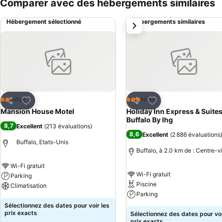
Comparer avec des hébergements similaires
Hébergement sélectionné
Hébergements similaires
suivant
Ajouter à mes favoris
Ajouter à mes favor
Hôtel
Hôtel
2 Étoiles
3 Étoiles
Partager
Partager
Mansion House Motel
Holiday Inn Express & Suite
Buffalo By Ihg
8,7
Excellent
(
213 évaluations
)
8,6
Excellent
(
2 886 évaluations
Buffalo, Etats-Unis
Buffalo, à 2.0 km de : Centre-vi
Wi-Fi gratuit
Wi-Fi gratuit
Parking
Piscine
Climatisation
Parking
Sélectionnez des dates pour voir les
prix exacts
Sélectionnez des dates pour voi
prix exacts