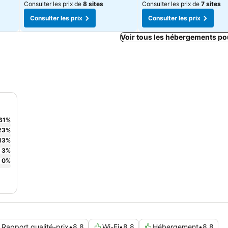
Consulter les prix de
8 sites
Consulter les prix de
7 sites
Consulter les prix
Consulter les prix
Voir tous les hébergements po
61
%
23
%
13
%
3
%
0
%
Rapport qualité-prix
•
8,8
Wi-Fi
•
8,8
Hébergement
•
8,8