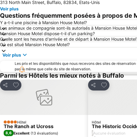
313 North Main Street, Buffalo, 82834, Etats-Unis
Voir plus
Questions fréquemment posées à propos de 
Y a-t-il une piscine à Mansion House Motel?
Les animaux de compagnie sont-ils autorisés à Mansion House Mote
Mansion House Motel dispose-t-il d'un parking?
Quelle sont les heures d'arrivée et de départ à Mansion House Motel
Où est situé Mansion House Motel?
Voir plus
Les prix et les disponibilités que nous recevons des sites de réservation
pas la même que celle du site de réservation.
Parmi les Hôtels les mieux notés à Buffalo
Ajouter à mes favoris
Ajouter à mes f
Partager
Partager
Hôtel
Hôtel
4 Étoiles
The Ranch at Ucross
The Historic Occid
8,6
/
Excellent
(
13 évaluations
)
Aucune évaluation