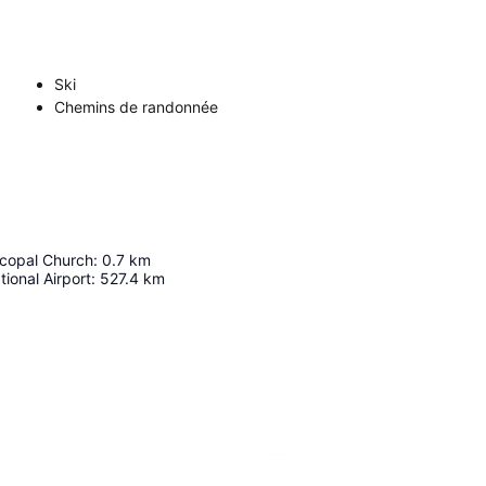
Ski
Chemins de randonnée
scopal Church
:
0.7
km
tional Airport
:
527.4
km
Agrandir la carte