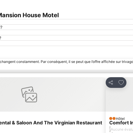
Mansion House Motel
l?
?
 changent constamment. Par conséquent, il se peut que l’offre affichée sur trivago
avoris
Ajoute
Partager
Hôtel
2 Étoiles
ental & Saloon And The Virginian Restaurant
Comfort I
/
Aucune évalu