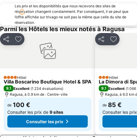
Les prix et les disponibilités que nous recevons des sites de
réservation changent constamment. Par conséquent, il se peut que
l’offre affichée sur trivago ne soit pas la même que celle du site de
réservation.
Parmi les Hôtels les mieux notés à Ragusa
Partager
Ajouter à mes favoris
Partager
Ajouter à 
Hôtel
Hôtel
4 Étoiles
3 Étoiles
Villa Boscarino Boutique Hotel & SPA
La Dimora di Sp
9,1
9,1
Excellent
(
1 234 évaluations
)
Excellent
(
1 066
Ragusa, à 0.9 km de : Centre-ville
Ragusa, à 6.0 km d
100 €
85 €
de
de
Consulter les prix de
9 sites
Consulter les pri
Consulter les prix