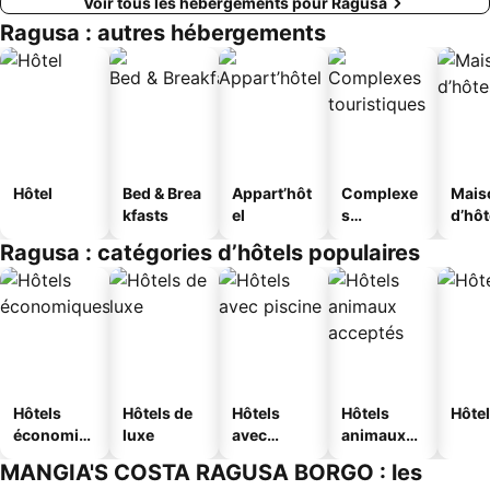
Voir tous les hébergements pour Ragusa
Ragusa : autres hébergements
Hôtel
Bed & Brea
Appart’hôt
Complexe
Mais
kfasts
el
s
d’hô
touristique
Ragusa : catégories d’hôtels populaires
s
Hôtels
Hôtels de
Hôtels
Hôtels
Hôtel
économiq
luxe
avec
animaux
ues
piscine
acceptés
MANGIA'S COSTA RAGUSA BORGO : les