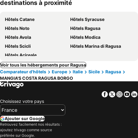
destinations à proximité
Hôtels Catane
Hôtels Syracuse
Hôtels Noto
Hôtels Ragusa
Hôtels Avola
Hôtels Modica
Hôtels Scicli
Hôtels Marina di Ragusa
Hôtels Acireale
Voir tous les hébergements pour Ragusa
Comparateur d'hôtels
Europe
Italie
Sicile
Ragusa
MANGIA'S COSTA RAGUSA BORGO
Facebook
Twitter
Insta
Yo
Choisissez votre pays
Ajouter sur Google
Retrouvez facilement nos résultats :
ajoutez trivago comme source
préférée sur Google.