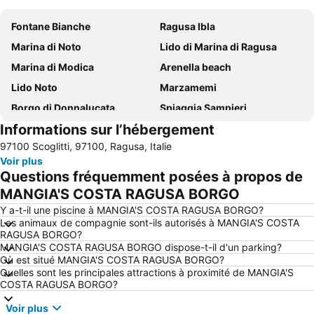
Fontane Bianche
Ragusa Ibla
Marina di Noto
Lido di Marina di Ragusa
Marina di Modica
Arenella beach
Lido Noto
Marzamemi
Borgo di Donnalucata
Spiaggia Sampieri
Informations sur l’hébergement
Spiaggia di San Lorenzo
Ile de Correnti
97100 Scoglitti, 97100, Ragusa, Italie
Giardino Ibleo
Lido Noto
Voir plus
Lido Avola
Donnafugata
Questions fréquemment posées à propos de
Playa Grande
Spiaggia Arenella
MANGIA'S COSTA RAGUSA BORGO
Lago di Santa Rosalia
Punta Secca
Y a-t-il une piscine à MANGIA'S COSTA RAGUSA BORGO?
Les animaux de compagnie sont-ils autorisés à MANGIA'S COSTA
Punta Braccetto
Scoglitti
RAGUSA BORGO?
MANGIA'S COSTA RAGUSA BORGO dispose-t-il d'un parking?
Late Baroque Towns of the Val di Noto
La cava di Ispica
Où est situé MANGIA'S COSTA RAGUSA BORGO?
Porto Turistico di Marina di Ragusa
Santa Maria del Focallo
Quelles sont les principales attractions à proximité de MANGIA'S
COSTA RAGUSA BORGO?
Réserve naturelle de Vendicari
île du cap Passero
Voir plus
Spiaggia Ognina