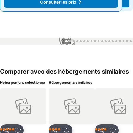
Consulter les prix
Consulter les prix
1 / 27
Comparer avec des hébergements similaires
Hébergement sélectionné
Hébergements similaires
Hôtel
Hôtel
Hôtel
5 Étoiles
4 Étoiles
4 Étoiles