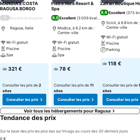
Partager
Ajouter à mes favoris
Partager
Ajouter à mes favoris
Partager
Ajouter à
MANGIA'S COSTA
Pietre Nere Resort &
Zafran Boutique Ho
RAGUSA BORGO
Spa
8,8
Excellent
(
373 év
/
9,0
Aucune évaluation
Excellent
(
3 009 évaluations
)
Scicli, à 6.8 km de :
Centre-ville
Ragusa, Italie
Modica, à 6.2 km de :
Centre-ville
Wi-Fi gratuit
Wi-Fi gratuit
Wi-Fi gratuit
Piscine
Piscine
Piscine
Parking
Spa
Spa
Consulter les pri
118 €
de
Consulter les prix
Consulter les prix
321 €
78 €
de
de
Consulter les prix de
2
Consulter les prix de
11
Consulter les prix de
sites
sites
sites
Consulter les prix
Consulter les prix
Consulter les prix
Voir tous les hébergements pour Ragusa
Tendance des prix
Sur la base des prix les plus bas sur trivago au cours des 30 derniers jours
0 €