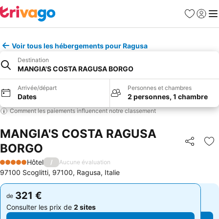
Favoris
Se con
Me
Voir tous les hébergements pour Ragusa
Destination
MANGIA'S COSTA RAGUSA BORGO
Arrivée/départ
Personnes et chambres
Dates
2 personnes, 1 chambre
Comment les paiements influencent notre classement
MANGIA'S COSTA RAGUSA
BORGO
Partager
Aj
Hôtel
/
Aucune évaluation
5 Étoiles
97100 Scoglitti, 97100, Ragusa, Italie
321 €
321 €
de
de
Consulter les prix de
2 sites
Consulter les prix de
2 sites