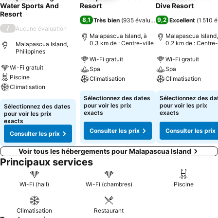
Water Sports And
Resort
Dive Resort
Resort
8,1
9,2
Très bien
(
935 évaluations
)
Excellent
(
1 510 é
/
Aucune évaluation
Malapascua Island, à
Malapascua Island,
0.3 km de : Centre-ville
0.2 km de : Centre-
Malapascua Island,
Philippines
Wi-Fi gratuit
Wi-Fi gratuit
Wi-Fi gratuit
Spa
Spa
Piscine
Climatisation
Climatisation
Climatisation
Sélectionnez des dates
Sélectionnez des da
pour voir les prix
pour voir les prix
Sélectionnez des dates
exacts
exacts
pour voir les prix
exacts
Consulter les prix
Consulter les prix
Consulter les prix
Voir tous les hébergements pour Malapascua Island
Principaux services
Wi-Fi (hall)
Wi-Fi (chambres)
Piscine
Climatisation
Restaurant