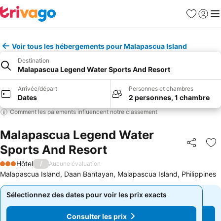
Favoris
Se con
Me
Voir tous les hébergements pour Malapascua Island
Destination
Malapascua Legend Water Sports And Resort
Arrivée/départ
Personnes et chambres
Dates
2 personnes, 1 chambre
Comment les paiements influencent notre classement
Malapascua Legend Water
Sports And Resort
Partager
Aj
Hôtel
/
Aucune évaluation
3 Étoiles
Malapascua Island, Daan Bantayan, Malapascua Island, Philippines
Sélectionnez des dates pour voir les prix exacts
Sélectionnez des dates pour voir les prix exacts
Consulter les prix
Consulter les prix