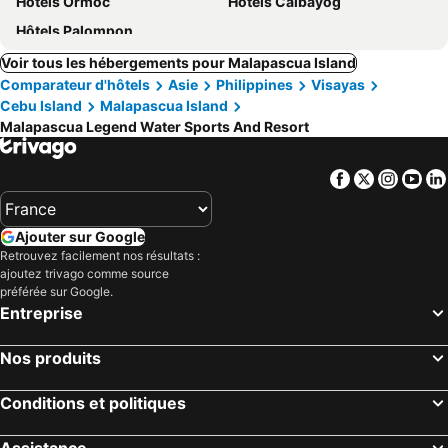
Hôtels Ormoc
Hôtels Calbayog
Hôtels Palompon
Voir tous les hébergements pour Malapascua Island
Comparateur d'hôtels
Asie
Philippines
Visayas
Cebu Island
Malapascua Island
Malapascua Legend Water Sports And Resort
Facebook
Twitter
Insta
Yo
Ajouter sur Google
Retrouvez facilement nos résultats :
ajoutez trivago comme source
préférée sur Google.
Entreprise
Nos produits
Conditions et politiques
Assistance