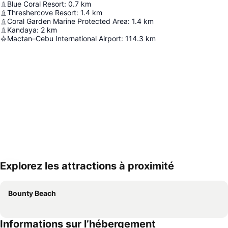
Blue Coral Resort
:
0.7
km
Threshercove Resort
:
1.4
km
Coral Garden Marine Protected Area
:
1.4
km
Kandaya
:
2
km
Mactan–Cebu International Airport
:
114.3
km
Explorez les attractions à proximité
Agrandir la carte
Bounty Beach
Informations sur l’hébergement