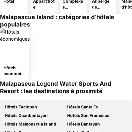
Hôtel
Appart’hôt
Complexe
Auberge
Mais
el
s
de
d’hô
touristique
jeunesse
Malapascua Island : catégories d’hôtels
s
populaires
Hôtels
économiq
ues
Malapascua Legend Water Sports And
Resort : les destinations à proximité
Hôtels Tacloban
Hôtels Santa Fe
Hôtels Daanbantayan
Hôtels San Francisco
Hôtels Malapascua Island
Hôtels Bantayan