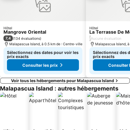
Hôtel
Hôtel
Mangrove Oriental
La Terrasse De M
7,4
/
(
134 évaluations
)
Aucune évaluation
Malapascua Island, à 0.5 km de : Centre-ville
Malapascua Island, à 
Sélectionnez des dates pour voir les
Sélectionnez des d
prix exacts
prix exacts
Consulter les prix
Consulter l
Voir tous les hébergements pour Malapascua Island
Malapascua Island : autres hébergements