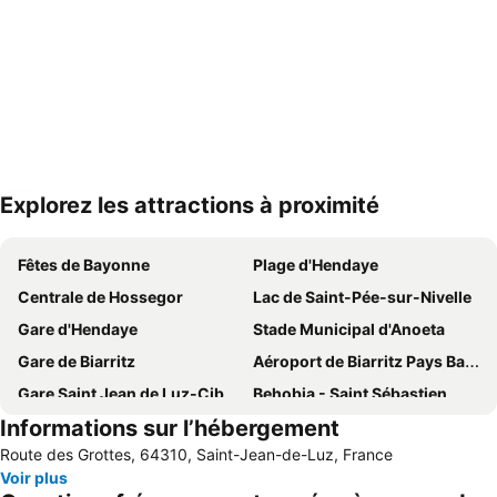
Explorez les attractions à proximité
Agrandir la carte
Fêtes de Bayonne
Plage d'Hendaye
Centrale de Hossegor
Lac de Saint-Pée-sur-Nivelle
Gare d'Hendaye
Stade Municipal d'Anoeta
Gare de Biarritz
Aéroport de Biarritz Pays Basque
Gare Saint Jean de Luz-Ciboure
Behobia - Saint Sébastien
Informations sur l’hébergement
Le Petit Train de La Rhune
Grande Plage
Route des Grottes, 64310, Saint-Jean-de-Luz, France
Port des Landes
La Grande Plage
Voir plus
Centro
La Côte des Basques