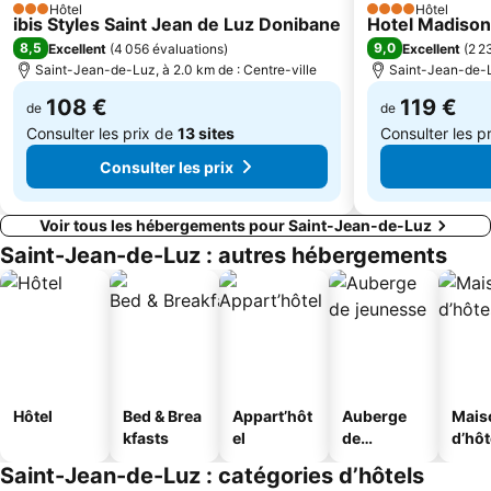
Grottes de Zugarramurdiko
Hôtel
Thermes La Perle
Hôtel
3 Étoiles
4 Étoiles
ibis Styles Saint Jean de Luz Donibane
Hotel Madison
Carnaval de Tolède
Casco Antiguo
8,5
9,0
Excellent
(
4 056 évaluations
)
Excellent
(
2 2
Saint-Jean-de-Luz, à 2.0 km de : Centre-ville
Saint-Jean-de-Lu
108 €
119 €
de
de
Consulter les prix de
13 sites
Consulter les p
Consulter les prix
Voir tous les hébergements pour Saint-Jean-de-Luz
Saint-Jean-de-Luz : autres hébergements
Hôtel
Bed & Brea
Appart’hôt
Auberge
Mais
kfasts
el
de
d’hô
jeunesse
Saint-Jean-de-Luz : catégories d’hôtels