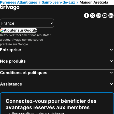
Pyrénées Atlantiques
Saint-Jean-de-Luz
Maison Aretxola
Facebook
Twitter
Insta
Yo
Ajouter sur Google
Retrouvez facilement nos résultats :
ajoutez trivago comme source
préférée sur Google.
Entreprise
Nos produits
Conditions et politiques
Assistance
Connectez-vous pour bénéficier des
avantages réservés aux membres
Personnalisez votre expérience