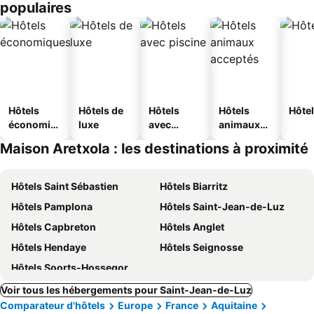
populaires
Hôtels
Hôtels de
Hôtels
Hôtels
Hôtel
économiq
luxe
avec
animaux
ues
piscine
acceptés
Maison Aretxola : les destinations à proximité
Hôtels Saint Sébastien
Hôtels Biarritz
Hôtels Pamplona
Hôtels Saint-Jean-de-Luz
Hôtels Capbreton
Hôtels Anglet
Hôtels Hendaye
Hôtels Seignosse
Hôtels Soorts-Hossegor
Voir tous les hébergements pour Saint-Jean-de-Luz
Comparateur d'hôtels
Europe
France
Aquitaine