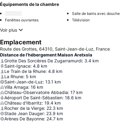
Équipements de la chambre
Salle de bains avec douche
Fenêtres ouvrantes
Télévision
Voir plus
Emplacement
Route des Grottes, 64310, Saint-Jean-de-Luz, France
Distance de l’hébergement Maison Aretxola
Grotte Des Sorcières De Zugarramurdi
:
3.4
km
Saint-Ignace
:
4.8
km
Le Train de la Rhune
:
4.8
km
La Rhune
:
5
km
Saint-Jean-de-Luz
:
13.1
km
Villa Arnaga
:
16
km
Château-Observatoire Abbadia
:
17
km
Aéroport De Saint-Sébastien
:
18.6
km
Château d'Ilbarritz
:
19.4
km
Rocher de la Vierge
:
22.3
km
Stade Jean Dauger
:
23.9
km
Arènes De Bayonne
:
24.7
km