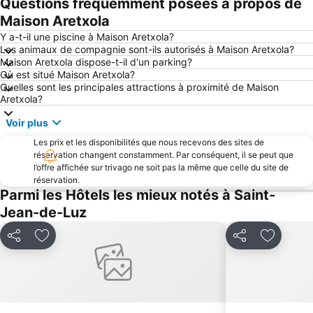
Questions fréquemment posées à propos de
Plage du Port Vieux
Hondarribia
Maison Aretxola
De la Concha
Gare du Nord de Saint Sébastien
Y a-t-il une piscine à Maison Aretxola?
Les animaux de compagnie sont-ils autorisés à Maison Aretxola?
Aéroport de Saint-Sébastien
La Fête du Piment d'Espelette
Maison Aretxola dispose-t-il d'un parking?
Où est situé Maison Aretxola?
Mont Igueldo
Casino Barrière de Biarritz
Quelles sont les principales attractions à proximité de Maison
Plage La Milady
Port de plaisance d'Hendaye
Aretxola?
Zarautz
Place de la Constitution
Voir plus
Aquarium de San Sebastián
Gros
Les prix et les disponibilités que nous recevons des sites de
réservation changent constamment. Par conséquent, il se peut que
Le Port Vieux
Puerto de Pasajes
l’offre affichée sur trivago ne soit pas la même que celle du site de
Centre historique
Akartegi
réservation.
Parmi les Hôtels les mieux notés à Saint-
Plage du Miramar
Rocher de la Vierge
Jean-de-Luz
Quais de la Nive
Playa de Monte Igeldo
Circuits Découvertes Centre Ville
La forêt d'Irati
Partager
Ajouter à mes favoris
Partager
Ajouter 
Donostiako Jazzaldia
San Sebastián Eguna
Thalassa Biarritz
Altza
Antilla
Cathédrale Sainte-Marie