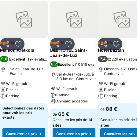
Hôtel
Hôtel
Hôtel
3 Étoiles
3 Étoiles
3 Étoiles
Partager
Ajouter à mes favoris
Partager
Ajouter à mes favoris
Partager
Ajouter à
Maison Aretxola
B&B HOTEL Saint-
Hotel Baztan
Jean-de-Luz
9,6
7,4
Excellent
(
197 évaluations
)
(
2 229 évaluatio
8,7
Excellent
(
10 519 évaluations
)
Saint-Jean-de-Luz,
Elizondo, à 2.0 km 
France
Centre-ville
Saint-Jean-de-Luz, à
3.3 km de : Centre-ville
Wi-Fi gratuit
Wi-Fi gratuit
Wi-Fi gratuit
Piscine
Piscine
Parking
Parking
Parking
Animaux acceptés
Sélectionnez des dates
88 €
de
pour voir les prix
65 €
de
exacts
Consulter les prix de
14
Consulter les prix de
sites
sites
Consulter les prix
Consulter les prix
Consulter les prix