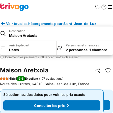
Favoris
Se con
Me
Voir tous les hébergements pour Saint-Jean-de-Luz
Destination
Maison Aretxola
Arrivée/départ
Personnes et chambres
Dates
2 personnes, 1 chambre
Comment les paiements influencent notre classement
Maison Aretxola
Partager
Aj
Hôtel
9,6
Excellent
(
197 évaluations
)
3 Étoiles
Route des Grottes, 64310, Saint-Jean-de-Luz, France
Sélectionnez des dates pour voir les prix exacts
Sélectionnez des dates pour voir les prix exacts
Consulter les prix
Consulter les prix