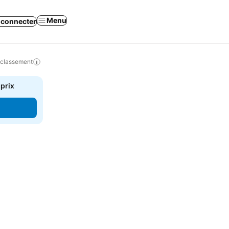
Menu
 connecter
 classement
 prix