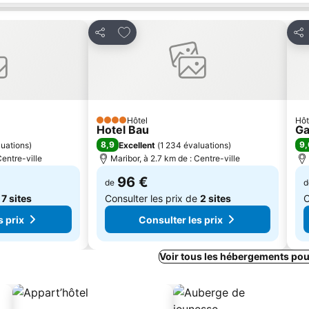
avoris
Ajouter à mes favoris
Partager
Par
Hôtel
Hôt
4 Étoiles
Hotel Bau
Ga
8,9
9,
luations
)
Excellent
(
1 234 évaluations
)
Centre-ville
Maribor, à 2.7 km de : Centre-ville
96 €
de
d
e
7 sites
Consulter les prix de
2 sites
C
s prix
Consulter les prix
Voir tous les hébergements pou