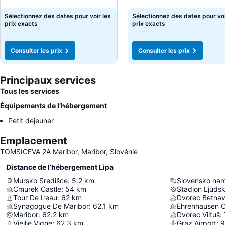
Consulter les prix
Sélectionnez des dates pour voir les
Sélectionnez des dates pour voi
prix exacts
prix exacts
Consulter les prix
Consulter les prix
Principaux services
Tous les services
Équipements de l’hébergement
Petit déjeuner
Emplacement
TOMSICEVA 2A Maribor, Maribor, Slovénie
Distance de l’hébergement Lipa
Mursko Središće
:
5.2
km
Slovensko nar
Cmurek Castle
:
54
km
Stadion Ljudsk
Tour De L’eau
:
62
km
Dvorec Betna
Synagogue De Maribor
:
62.1
km
Ehrenhausen C
Maribor
:
62.2
km
Dvorec Viltuš
:
Vieille Vigne
:
62.3
km
Graz Airport
:
9