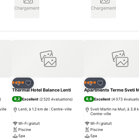
Chargement
Chargement
is
Ajouter à mes favoris
Ajouter à mes fav
Hôtel
Hôtel
4 Étoiles
4 Étoiles
Partager
Partager
Thermal Hotel Balance Lenti
Apartments Terme Sveti M
9,2
8,6
)
Excellent
(
2 520 évaluations
)
Excellent
(
4 073 évaluati
ille
Lenti, à 1.2 km de : Centre-ville
Sveti Martin na Muri, à 3.8 
Centre-ville
Wi-Fi gratuit
Wi-Fi gratuit
Piscine
Piscine
Spa
Spa