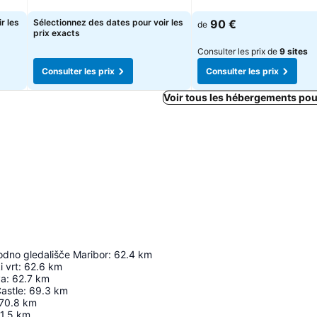
Consulter les prix
Consulter les prix
r les
Sélectionnez des dates pour voir les
90 €
de
prix exacts
Consulter les prix de
9 sites
Consulter les prix
Consulter les prix
Voir tous les hébergements pou
odno gledališče Maribor
:
62.4
km
i vrt
:
62.6
km
va
:
62.7
km
astle
:
69.3
km
70.8
km
1.5
km