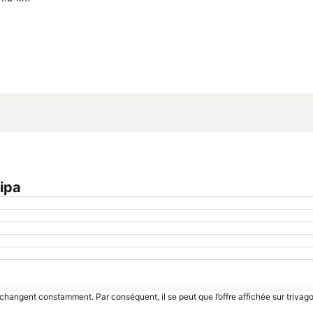
Agrandir la carte
ipa
 changent constamment. Par conséquent, il se peut que l’offre affichée sur trivago