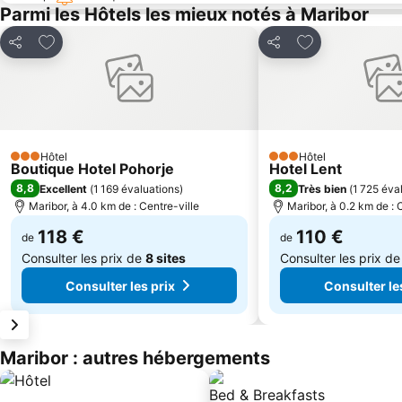
Parmi les Hôtels les mieux notés à Maribor
Ajouter à mes favoris
Ajouter à mes f
Partager
Partager
Hôtel
Hôtel
3 Étoiles
3 Étoiles
Boutique Hotel Pohorje
Hotel Lent
8,8
8,2
Excellent
(
1 169 évaluations
)
Très bien
(
1 725 éva
Maribor, à 4.0 km de : Centre-ville
Maribor, à 0.2 km de : 
118 €
110 €
de
de
Consulter les prix de
8 sites
Consulter les prix d
Consulter les prix
Consulter le
Maribor : autres hébergements