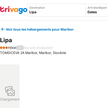
Destination
Arrivée/départ
Dates
Voir tous les hébergements pour Maribor
Lipa
Hôtel
Aucune évaluation
/
3 Étoiles
TOMSICEVA 2A Maribor, Maribor, Slovénie
Chargement