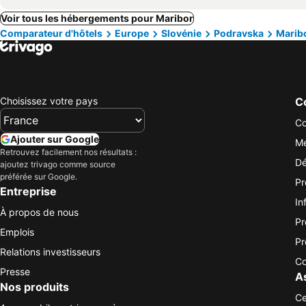
Voir tous les hébergements pour Maribor
Comparateur d'hôtels
Europe
Slovénie
Podravska
Marib
Choisissez votre pays
Co
Co
Ajouter sur Google
Me
Retrouvez facilement nos résultats :
Dé
ajoutez trivago comme source
préférée sur Google.
Pr
Entreprise
In
À propos de nous
Pr
Emplois
Pr
Relations investisseurs
Co
Presse
A
Nos produits
Ce