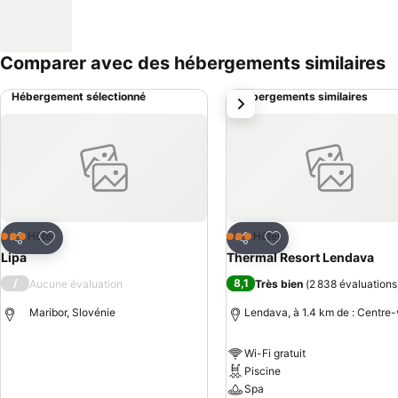
Comparer avec des hébergements similaires
Hébergement sélectionné
Hébergements similaires
suivant
Ajouter à mes favoris
Ajouter à mes favor
Hôtel
Hôtel
3 Étoiles
3 Étoiles
Partager
Partager
Lipa
Thermal Resort Lendava
/
8,1
Aucune évaluation
Très bien
(
2 838 évaluations
Maribor, Slovénie
Lendava, à 1.4 km de : Centre-v
Wi-Fi gratuit
Consulter les prix
Piscine
Spa