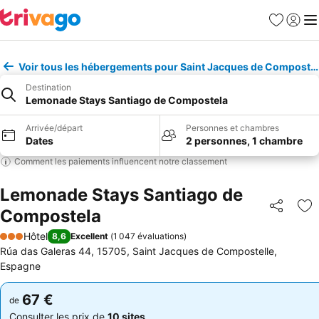
Favoris
Se con
Me
Voir tous les hébergements pour Saint Jacques de Compostel
Destination
Lemonade Stays Santiago de Compostela
Arrivée/départ
Personnes et chambres
Dates
2 personnes, 1 chambre
Comment les paiements influencent notre classement
Lemonade Stays Santiago de
Compostela
Partager
Aj
Hôtel
8,6
Excellent
(
1 047 évaluations
)
3 Étoiles
Rúa das Galeras 44, 15705, Saint Jacques de Compostelle,
Espagne
67 €
67 €
de
de
Consulter les prix de
10 sites
Consulter les prix de
10 sites