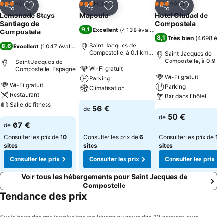
Hôtel
Hôtel
Hôtel
3 Étoiles
3 Étoiles
3 Étoiles
Partager
Ajouter à mes favoris
Partager
Ajouter à mes favoris
Partager
Ajouter à
Lemonade Stays
Mapoula
Hotel Ciudad de
Santiago de
Compostela
9,1
Excellent
(
4 138 évaluations
)
Compostela
8,1
Très bien
(
4 698 é
Saint Jacques de
8,6
Excellent
(
1 047 évaluations
)
Compostelle, à 0.1 km
Saint Jacques de
de : Centre-ville
Compostelle, à 0.9
Saint Jacques de
de : Centre-ville
Wi-Fi gratuit
Compostelle, Espagne
Wi-Fi gratuit
Parking
Wi-Fi gratuit
Parking
Climatisation
Restaurant
Bar dans l'hôtel
Salle de fitness
56 €
de
50 €
de
67 €
de
Consulter les prix de
10
Consulter les prix de
6
Consulter les prix de
sites
sites
sites
Consulter les prix
Consulter les prix
Consulter les prix
Voir tous les hébergements pour Saint Jacques de
Compostelle
Tendance des prix
Sur la base des prix les plus bas sur trivago au cours des 30 derniers jours