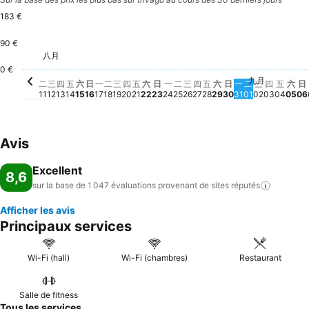
183 €
90 €
星期六, 八月 22
166 €
星期六, 八月 29
162 €
八月
星期三, 八月 12
157 €
星期五, 八月 14
156 €
星期二, 八月 11
155 €
1
星期五, 八月 21
141 €
星期六, 八月 15
137 €
星期二, 八月 18
133 €
星期五, 八月 28
128 €
星期四, 八月 13
124 €
星期四, 八月 27
121 €
星期二, 八月 25
116 €
星期日, 八月 16
112 €
星期一, 八月 24
112 €
星期一, 八月 17
98 €
星期三, 八月 19
97 €
0 €
九月
星期四, 八月 20
Aucun prix disponible à cette date
星期日, 八月 23
Aucun prix disponible à cett
星期三, 八月 26
Aucun prix disponible à
星期日, 八月 30
Aucun prix disp
星期一, 八月 3
Aucun prix di
星期二, 九月 
Aucun prix 
星期三, 九
Aucun pri
星期四, 
Aucun p
星期五
Aucun
星期
Auc
二
三
四
五
六
日
一
二
三
四
五
六
日
一
二
三
四
五
六
日
一
二
三
四
五
六
日
11
12
13
14
15
16
17
18
19
20
21
22
23
24
25
26
27
28
29
30
31
01
02
03
04
05
06
Avis
Excellent
8,6
sur la base de 1 047 évaluations provenant de sites
réputés
Afficher les avis
Principaux services
Wi-Fi (hall)
Wi-Fi (chambres)
Restaurant
Salle de fitness
Tous les services