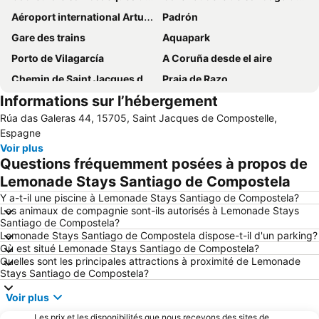
Aéroport international Arturo Merino Benítez
Padrón
Gare des trains
Aquapark
Porto de Vilagarcía
A Coruña desde el aire
Chemin de Saint Jacques de Compostelle
Praia de Razo
Informations sur l’hébergement
Monasterio da Armenteira
Dos Reis
Rúa das Galeras 44, 15705, Saint Jacques de Compostelle,
San Martín Pinario
Place de l'Obradoiro
Espagne
Rúa do Franco
Stade Omnisport de San Lázaro
Voir plus
Questions fréquemment posées à propos de
Albergue de Peregrinos de Santa Irene
Area de Reboredo
Lemonade Stays Santiago de Compostela
Semaine Verte de Galice
Ría de Muros y Noia
Y a-t-il une piscine à Lemonade Stays Santiago de Compostela?
Les animaux de compagnie sont-ils autorisés à Lemonade Stays
Santiago de Compostela?
Lemonade Stays Santiago de Compostela dispose-t-il d'un parking?
Où est situé Lemonade Stays Santiago de Compostela?
Quelles sont les principales attractions à proximité de Lemonade
Stays Santiago de Compostela?
Voir plus
Les prix et les disponibilités que nous recevons des sites de