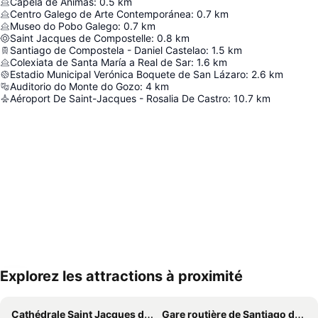
Capela de Ánimas
:
0.5
km
Centro Galego de Arte Contemporánea
:
0.7
km
Museo do Pobo Galego
:
0.7
km
Saint Jacques de Compostelle
:
0.8
km
Santiago de Compostela - Daniel Castelao
:
1.5
km
Colexiata de Santa María a Real de Sar
:
1.6
km
Estadio Municipal Verónica Boquete de San Lázaro
:
2.6
km
Auditorio do Monte do Gozo
:
4
km
Aéroport De Saint-Jacques - Rosalia De Castro
:
10.7
km
Explorez les attractions à proximité
Agrandir la carte
Cathédrale Saint Jacques de Compostelle
Gare routière de Santiago de Compostela