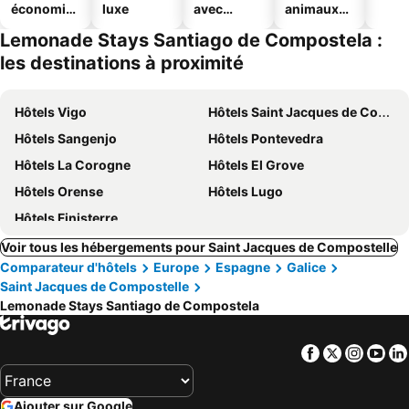
économiq
luxe
avec
animaux
ues
piscine
acceptés
Lemonade Stays Santiago de Compostela :
les destinations à proximité
Hôtels Vigo
Hôtels Saint Jacques de Compostelle
Hôtels Sangenjo
Hôtels Pontevedra
Hôtels La Corogne
Hôtels El Grove
Hôtels Orense
Hôtels Lugo
Hôtels Finisterre
Voir tous les hébergements pour Saint Jacques de Compostelle
Comparateur d'hôtels
Europe
Espagne
Galice
Saint Jacques de Compostelle
Lemonade Stays Santiago de Compostela
Facebook
Twitter
Insta
Yo
Ajouter sur Google