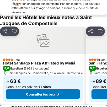
réservation changent constamment. Par conséquent, il se peut que
l’offre affichée sur trivago ne soit pas la même que celle du site de
réservation.
Parmi les Hôtels les mieux notés à Saint
Jacques de Compostelle
Partager
Ajouter à mes favoris
Partager
Ajo
Hôtel
Hôtel
4 Étoiles
4 Étoiles
Hotel Santiago Plaza Affiliated by Meliá
San Fran
8,6
9,2
Excellent
(
5 959 évaluations
)
Excelle
Saint Jacques de Compostelle, à 1.4 km de : Centre-ville
Saint Jacq
63 €
89 €
de
de
Consulter les prix de
17 sites
Consulter
Consulter les prix
Voir tous les hébergements pour Saint Jacques de