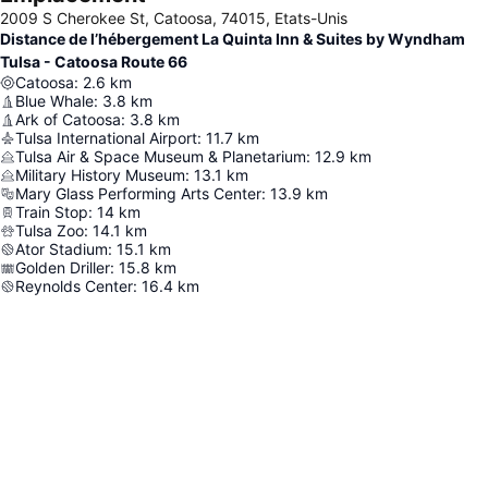
2009 S Cherokee St, Catoosa, 74015, Etats-Unis
Distance de l’hébergement La Quinta Inn & Suites by Wyndham
Tulsa - Catoosa Route 66
Catoosa
:
2.6
km
Blue Whale
:
3.8
km
Ark of Catoosa
:
3.8
km
Tulsa International Airport
:
11.7
km
Tulsa Air & Space Museum & Planetarium
:
12.9
km
Military History Museum
:
13.1
km
Mary Glass Performing Arts Center
:
13.9
km
Train Stop
:
14
km
Tulsa Zoo
:
14.1
km
Ator Stadium
:
15.1
km
Golden Driller
:
15.8
km
Reynolds Center
:
16.4
km