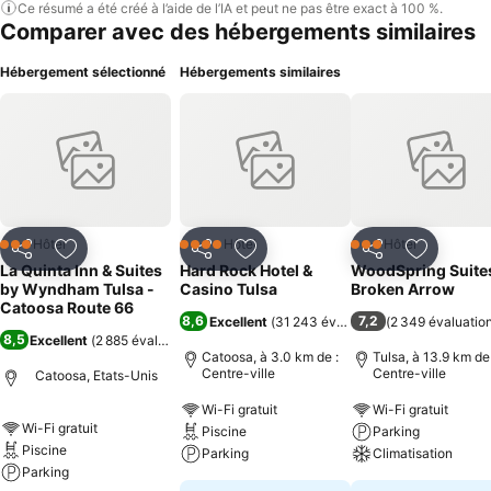
Ce résumé a été créé à l’aide de l’IA et peut ne pas être exact à 100 %.
Comparer avec des hébergements similaires
Hébergement sélectionné
Hébergements similaires
Hôtel
Hôtel
Hôtel
3 Étoiles
4 Étoiles
3 Étoiles
Partager
Ajouter à mes favoris
Partager
Ajouter à mes favoris
Partager
Ajouter à
La Quinta Inn & Suites
Hard Rock Hotel &
WoodSpring Suite
by Wyndham Tulsa -
Casino Tulsa
Broken Arrow
Catoosa Route 66
8,6
7,2
Excellent
(
31 243 évaluations
(
2 349 évaluatio
)
8,5
Excellent
(
2 885 évaluations
)
Catoosa, à 3.0 km de :
Tulsa, à 13.9 km de 
Centre-ville
Centre-ville
Catoosa, Etats-Unis
Wi-Fi gratuit
Wi-Fi gratuit
Wi-Fi gratuit
Piscine
Parking
Piscine
Parking
Climatisation
Parking