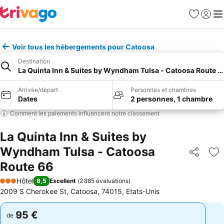
Favoris
Se con
Me
Voir tous les hébergements pour Catoosa
Destination
La Quinta Inn & Suites by Wyndham Tulsa - Catoosa Route 6
Arrivée/départ
Personnes et chambres
Dates
2 personnes, 1 chambre
Comment les paiements influencent notre classement
La Quinta Inn & Suites by
Wyndham Tulsa - Catoosa
Partager
Aj
Route 66
Hôtel
8,5
Excellent
(
2 885 évaluations
)
3 Étoiles
2009 S Cherokee St, Catoosa, 74015, Etats-Unis
95 €
95 €
de
de