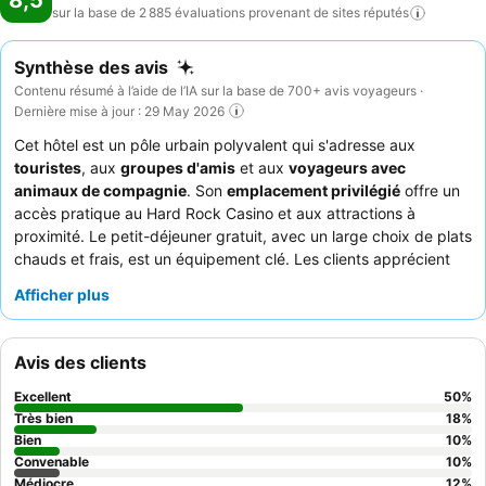
8,5
sur la base de 2 885 évaluations provenant de sites
réputés
Synthèse des avis
Contenu résumé à l’aide de l’IA sur la base de 700+ avis voyageurs ·
Dernière mise à jour : 29 May 2026
Cet hôtel est un pôle urbain polyvalent qui s'adresse aux
touristes
, aux
groupes d'amis
et aux
voyageurs avec
animaux de compagnie
. Son
emplacement privilégié
offre un
accès pratique au Hard Rock Casino et aux attractions à
proximité. Le petit-déjeuner gratuit, avec un large choix de plats
chauds et frais, est un équipement clé. Les clients apprécient
constamment le
personnel amical et serviable
, en particulier
Afficher plus
l'efficacité de la réception et l'exceptionnel personnel du bar.
Pour ceux qui recherchent une expérience plus calme, il est
recommandé de demander une chambre donnant sur le jardin.
Avis des clients
Excellent
50
%
Très bien
18
%
Bien
10
%
Convenable
10
%
Médiocre
12
%