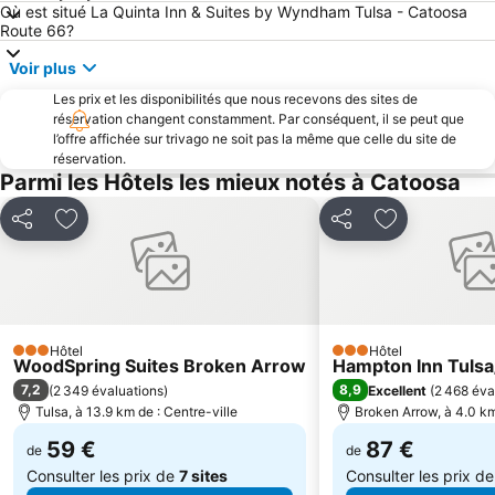
Où est situé La Quinta Inn & Suites by Wyndham Tulsa - Catoosa
Route 66?
Voir plus
Les prix et les disponibilités que nous recevons des sites de
réservation changent constamment. Par conséquent, il se peut que
l’offre affichée sur trivago ne soit pas la même que celle du site de
réservation.
Parmi les Hôtels les mieux notés à Catoosa
Partager
Ajouter à mes favoris
Partager
Ajouter à mes
Hôtel
Hôtel
3 Étoiles
3 Étoiles
WoodSpring Suites Broken Arrow
Hampton Inn Tuls
7,2
8,9
(
2 349 évaluations
)
Excellent
(
2 468 éva
Tulsa, à 13.9 km de : Centre-ville
Broken Arrow, à 4.0 km
59 €
87 €
de
de
Consulter les prix de
7 sites
Consulter les prix d