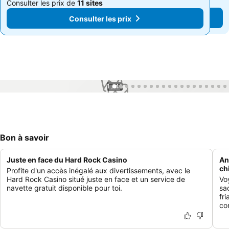
Consulter les prix de
11 sites
Consulter les prix de
11 sites
Consulter les prix
Consulter les prix
1 / 46
Bon à savoir
Juste en face du Hard Rock Casino
An
ch
Profite d'un accès inégalé aux divertissements, avec le
Hard Rock Casino situé juste en face et un service de
Vo
navette gratuit disponible pour toi.
sa
fr
co