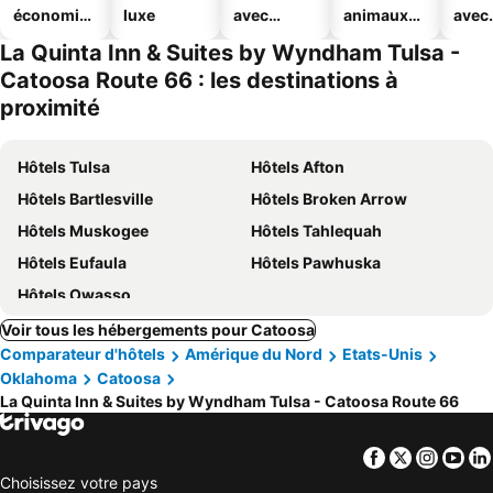
économiq
luxe
avec
animaux
avec
ues
piscine
acceptés
park
La Quinta Inn & Suites by Wyndham Tulsa -
Catoosa Route 66 : les destinations à
proximité
Hôtels Tulsa
Hôtels Afton
Hôtels Bartlesville
Hôtels Broken Arrow
Hôtels Muskogee
Hôtels Tahlequah
Hôtels Eufaula
Hôtels Pawhuska
Hôtels Owasso
Voir tous les hébergements pour Catoosa
Comparateur d'hôtels
Amérique du Nord
Etats-Unis
Oklahoma
Catoosa
La Quinta Inn & Suites by Wyndham Tulsa - Catoosa Route 66
Facebook
Twitter
Insta
Yo
Choisissez votre pays