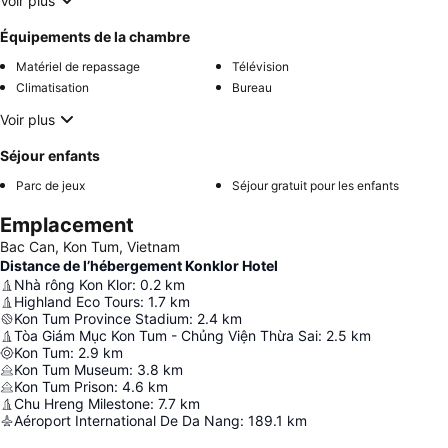
Voir plus
Équipements de la chambre
Matériel de repassage
Télévision
Climatisation
Bureau
Voir plus
Séjour enfants
Parc de jeux
Séjour gratuit pour les enfants
Emplacement
Bac Can, Kon Tum, Vietnam
Distance de l’hébergement Konklor Hotel
Nhà rông Kon Klor
:
0.2
km
Highland Eco Tours
:
1.7
km
Kon Tum Province Stadium
:
2.4
km
Tòa Giám Mục Kon Tum - Chủng Viện Thừa Sai
:
2.5
km
Kon Tum
:
2.9
km
Kon Tum Museum
:
3.8
km
Kon Tum Prison
:
4.6
km
Chu Hreng Milestone
:
7.7
km
Aéroport International De Da Nang
:
189.1
km