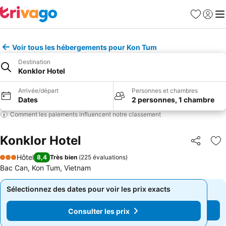
Favoris
Se con
Me
Voir tous les hébergements pour Kon Tum
Destination
Konklor Hotel
Arrivée/départ
Personnes et chambres
Dates
2 personnes, 1 chambre
Comment les paiements influencent notre classement
Konklor Hotel
Partager
Aj
Hôtel
8,4
Très bien
(
225 évaluations
)
3 Étoiles
Bac Can, Kon Tum, Vietnam
Sélectionnez des dates pour voir les prix exacts
Sélectionnez des dates pour voir les prix exacts
Consulter les prix
Consulter les prix