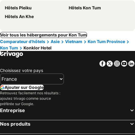
Hôtels Pleiku
Hôtels Kon Tum
Hôtels An Khe
Voir tous les hébergements pour Kon Tum
Comparateur d'hôtels
Asie
Vietnam
Kon Tum Province
Kon Tum
Konklor Hotel
Facebook
Twitter
Insta
Yo
Choisissez votre pays
Ajouter sur Google
Retrouvez facilement nos résultats :
ajoutez trivago comme source
préférée sur Google.
Entreprise
Nos produits