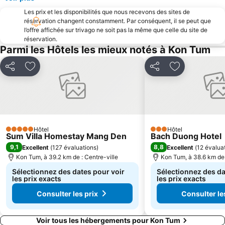
Les prix et les disponibilités que nous recevons des sites de
réservation changent constamment. Par conséquent, il se peut que
l’offre affichée sur trivago ne soit pas la même que celle du site de
réservation.
Parmi les Hôtels les mieux notés à Kon Tum
Partager
Ajouter à mes favoris
Partager
Ajouter à mes
Hôtel
Hôtel
5 Étoiles
3 Étoiles
Sum Villa Homestay Mang Den
Bach Duong Hotel
9,1
8,8
Excellent
(
127 évaluations
)
Excellent
(
12 évalua
Kon Tum, à 39.2 km de : Centre-ville
Kon Tum, à 38.6 km de 
Sélectionnez des dates pour voir
Sélectionnez des da
les prix exacts
les prix exacts
Consulter les prix
Consulter le
Voir tous les hébergements pour Kon Tum