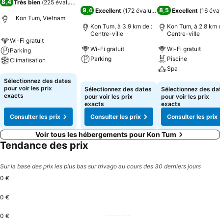
8,4
Très bien
(
225 évaluations
)
9,4
8,5
Excellent
(
172 évaluations
)
Excellent
(
16 éva
Kon Tum, Vietnam
Kon Tum, à 3.9 km de :
Kon Tum, à 2.8 km d
Centre-ville
Centre-ville
Wi-Fi gratuit
Wi-Fi gratuit
Wi-Fi gratuit
Parking
Parking
Piscine
Climatisation
Spa
Consulter les prix
Consulter les prix
Sélectionnez des dates
Consulter les pri
pour voir les prix
Sélectionnez des dates
Sélectionnez des da
exacts
pour voir les prix
pour voir les prix
exacts
exacts
Consulter les prix
Consulter les prix
Consulter les prix
Voir tous les hébergements pour Kon Tum
Tendance des prix
Sur la base des prix les plus bas sur trivago au cours des 30 derniers jours
0 €
0 €
0 €