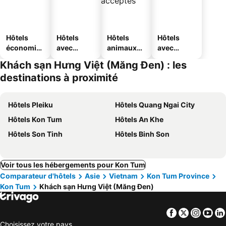
Hôtels
Hôtels
Hôtels
Hôtels
économiq
avec
animaux
avec
ues
piscine
acceptés
parking
Khách sạn Hưng Việt (Măng Đen) : les
destinations à proximité
Hôtels Pleiku
Hôtels Quang Ngai City
Hôtels Kon Tum
Hôtels An Khe
Hôtels Son Tinh
Hôtels Binh Son
Voir tous les hébergements pour Kon Tum
Comparateur d'hôtels
Asie
Vietnam
Kon Tum Province
Kon Tum
Khách sạn Hưng Việt (Măng Đen)
Facebook
Twitter
Insta
Yo
Choisissez votre pays