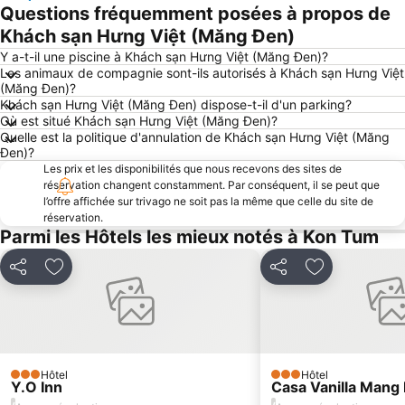
Questions fréquemment posées à propos de
Khách sạn Hưng Việt (Măng Đen)
Y a-t-il une piscine à Khách sạn Hưng Việt (Măng Đen)?
Les animaux de compagnie sont-ils autorisés à Khách sạn Hưng Việt
(Măng Đen)?
Khách sạn Hưng Việt (Măng Đen) dispose-t-il d'un parking?
Où est situé Khách sạn Hưng Việt (Măng Đen)?
Quelle est la politique d'annulation de Khách sạn Hưng Việt (Măng
Đen)?
Les prix et les disponibilités que nous recevons des sites de
réservation changent constamment. Par conséquent, il se peut que
l’offre affichée sur trivago ne soit pas la même que celle du site de
réservation.
Parmi les Hôtels les mieux notés à Kon Tum
Partager
Ajouter à mes favoris
Partager
Ajouter à mes
Hôtel
Hôtel
3 Étoiles
3 Étoiles
Y.O Inn
Casa Vanilla Mang