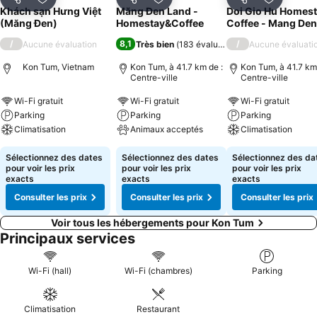
Partager
Ajouter à mes favoris
Partager
Ajouter à mes favoris
Partager
Ajouter à
Khách sạn Hưng Việt
Măng Đen Land -
Doi Gio Hu Homest
(Măng Đen)
Homestay&Coffee
Coffee - Mang Den
/
8,1
/
Aucune évaluation
Très bien
(
183 évaluations
)
Aucune évaluati
Kon Tum, Vietnam
Kon Tum, à 41.7 km de :
Kon Tum, à 41.7 km
Centre-ville
Centre-ville
Wi-Fi gratuit
Wi-Fi gratuit
Wi-Fi gratuit
Parking
Parking
Parking
Climatisation
Animaux acceptés
Climatisation
Sélectionnez des dates
Sélectionnez des dates
Sélectionnez des da
pour voir les prix
pour voir les prix
pour voir les prix
exacts
exacts
exacts
Consulter les prix
Consulter les prix
Consulter les prix
Voir tous les hébergements pour Kon Tum
Principaux services
Wi-Fi (hall)
Wi-Fi (chambres)
Parking
Climatisation
Restaurant