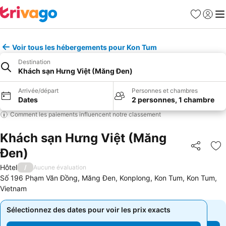
Favoris
Se con
Me
Voir tous les hébergements pour Kon Tum
Destination
Khách sạn Hưng Việt (Măng Đen)
Arrivée/départ
Personnes et chambres
Dates
2 personnes, 1 chambre
Comment les paiements influencent notre classement
Khách sạn Hưng Việt (Măng
Đen)
Partager
Aj
Hôtel
/
Aucune évaluation
Số 196 Phạm Văn Đồng, Măng Đen, Konplong, Kon Tum, Kon Tum,
Vietnam
Sélectionnez des dates pour voir les prix exacts
Sélectionnez des dates pour voir les prix exacts