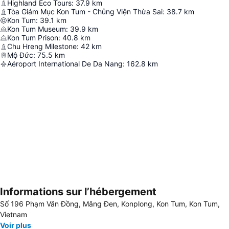
Highland Eco Tours
:
37.9
km
Tòa Giám Mục Kon Tum - Chủng Viện Thừa Sai
:
38.7
km
Kon Tum
:
39.1
km
Kon Tum Museum
:
39.9
km
Kon Tum Prison
:
40.8
km
Chu Hreng Milestone
:
42
km
Mộ Đức
:
75.5
km
Aéroport International De Da Nang
:
162.8
km
Informations sur l’hébergement
Agrandir la carte
Số 196 Phạm Văn Đồng, Măng Đen, Konplong, Kon Tum, Kon Tum,
Vietnam
Voir plus