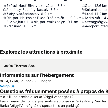
Szécsiszigeti Bivalyrezervátum
:
8.3
km
Grad
:
12.6
km
Andrássy-Szapáry-kastély
:
8.5
km
Kulturni cente
Zichy-vadászkastély
:
8.9
km
Lenti
:
14.2
km
Olajipari kiállítás és Buda Ernő-emlékszoba
:
9.9
km
Kerka-vár
:
14.
B-2 olajkút (H-10 olajipari emlékhely)
:
10.1
km
Vratišinec
:
10.5
km
Aéroport Inter
Explorez les attractions à proximité
3000 Thermal Spa
Informations sur l’hébergement
8874, Lenti, Fő utca 82., Hongrie
Voir plus
Questions fréquemment posées à propos de 
Y a-t-il une piscine à Kerka-Völgyi Vendégház?
Les animaux de compagnie sont-ils autorisés à Kerka-Völgyi Vendé
Kerka-Völgyi Vendégház dispose-t-il d'un parking?