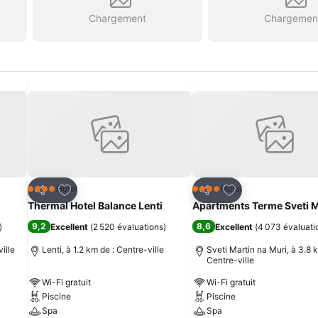
Chargement
Chargemen
is
Ajouter à mes favoris
Ajouter à mes fav
Hôtel
Hôtel
4 Étoiles
4 Étoiles
Partager
Partager
Thermal Hotel Balance Lenti
Apartments Terme Sveti M
9,2
8,6
)
Excellent
(
2 520 évaluations
)
Excellent
(
4 073 évaluati
ille
Lenti, à 1.2 km de : Centre-ville
Sveti Martin na Muri, à 3.8 
Centre-ville
Wi-Fi gratuit
Wi-Fi gratuit
Piscine
Piscine
Spa
Spa