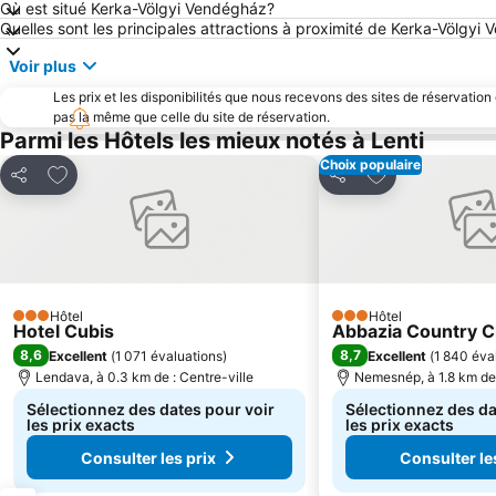
Où est situé Kerka-Völgyi Vendégház?
Quelles sont les principales attractions à proximité de Kerka-Völgyi
Voir plus
Les prix et les disponibilités que nous recevons des sites de réservation
pas la même que celle du site de réservation.
Parmi les Hôtels les mieux notés à Lenti
Choix populaire
Ajouter à mes favoris
Ajouter à mes f
Partager
Partager
Hôtel
Hôtel
3 Étoiles
3 Étoiles
Hotel Cubis
Abbazia Country C
8,6
8,7
Excellent
(
1 071 évaluations
)
Excellent
(
1 840 éva
Lendava, à 0.3 km de : Centre-ville
Nemesnép, à 1.8 km de 
Sélectionnez des dates pour voir
Sélectionnez des da
les prix exacts
les prix exacts
Consulter les prix
Consulter le