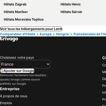
Hôtels Zagreb
Hôtels Hévíz
Hôtels Maribor
Hôtels Sárvár
Hôtels Moravske Toplice
Voir tous les hébergements pour Lenti
Comparateur d'hôtels
Europe
Hongrie
Transdanubie de l'O
Choisissez votre pays
Co
Co
Ajouter sur Google
Me
Retrouvez facilement nos résultats :
Dé
ajoutez trivago comme source
préférée sur Google.
Pr
Entreprise
In
À propos de nous
Pr
Emplois