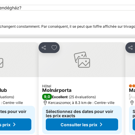
 Vendégház?
 changent constamment. Par conséquent, il se peut que l’offre affichée sur trivago
avoris
Ajouter à mes favoris
Partager
Par
Hôtel
3 É
lub
Molnárporta
Ma
9,0
/
luations
)
Excellent
(
25 évaluations
)
Au
: Centre-ville
Kercaszomor, à 8.3 km de : Centre-ville
tes pour voir
Sélectionnez des dates pour voir
S
les prix exacts
p
s prix
Consulter les prix