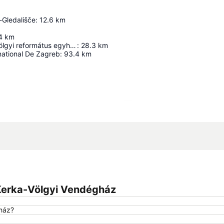
r-Gledališče
:
12.6
km
4
km
Szentgyörgyvölgyi református egyházközösség temploma
:
28.3
km
national De Zagreb
:
93.4
km
Agrandir la carte
Kerka-Völgyi Vendégház
gház?