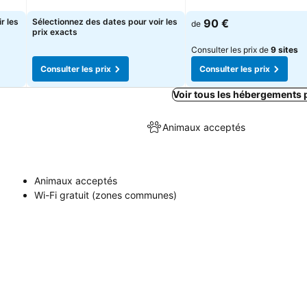
Consulter les prix
Consulter les prix
r les
Sélectionnez des dates pour voir les
90 €
de
prix exacts
Consulter les prix de
9 sites
Consulter les prix
Consulter les prix
Voir tous les hébergements 
Animaux acceptés
Animaux acceptés
Wi-Fi gratuit (zones communes)