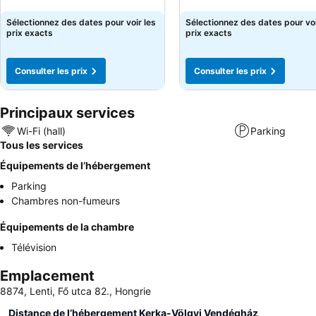
Consulter les prix
Consulter les prix
Sélectionnez des dates pour voir les
Sélectionnez des dates pour voi
prix exacts
prix exacts
Consulter les prix
Consulter les prix
Principaux services
Wi-Fi (hall)
Parking
Tous les services
Équipements de l’hébergement
Parking
Chambres non-fumeurs
Équipements de la chambre
Télévision
Emplacement
8874, Lenti, Fő utca 82., Hongrie
Distance de l’hébergement Kerka-Völgyi Vendégház