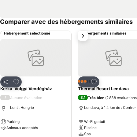
Comparer avec des hébergements similaires
Hébergement sélectionné
Hébergements similaires
suivant
Ajouter à mes favoris
Ajouter à mes favor
Hôtel
Hôtel
3 Étoiles
Partager
Partager
Kerka-Völgyi Vendégház
Thermal Resort Lendava
/
8,1
Aucune évaluation
Très bien
(
2 838 évaluations
Lenti, Hongrie
Lendava, à 1.4 km de : Centre-v
Parking
Wi-Fi gratuit
Animaux acceptés
Piscine
Spa