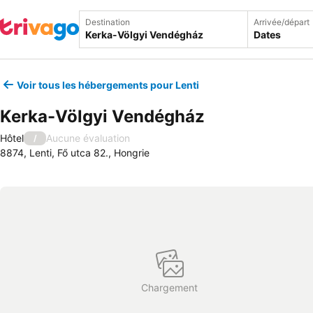
Destination
Arrivée/départ
Dates
Voir tous les hébergements pour Lenti
Kerka-Völgyi Vendégház
Hôtel
Aucune évaluation
/
8874, Lenti, Fő utca 82., Hongrie
Chargement