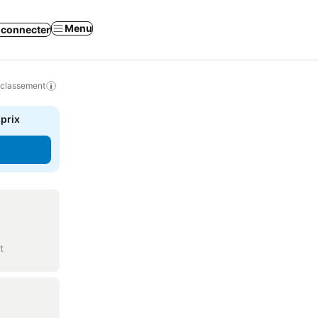
Menu
 connecter
 classement
 prix
t