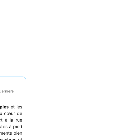
Dernière
ples
et les
au cœur de
t à la rue
utes à pied
ements bien
hambres et