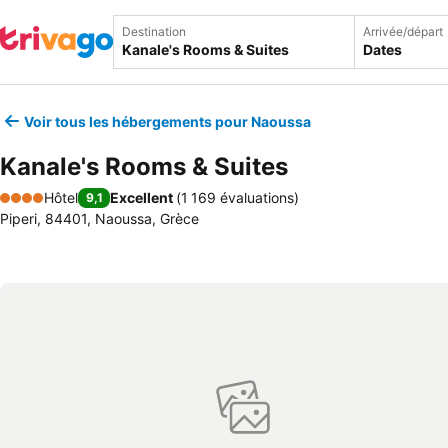
Destination
Arrivée/départ
Dates
Voir tous les hébergements pour Naoussa
Kanale's Rooms & Suites
Hôtel
Excellent
(
1 169 évaluations
)
9,1
4 Étoiles
Piperi, 84401, Naoussa, Grèce