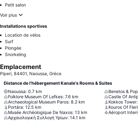
Petit salon
Voir plus
Installations sportives
Location de vélos
Surf
Plongée
Snorkeling
Emplacement
Piperi, 84401, Naoussa, Grèce
Distance de l’hébergement Kanale's Rooms & Suites
Naoussa
:
0.7
km
Folklore Museum Of Lefkes
:
7.6
km
Castle Of Anti
Archaeological Museum Paros
:
8.2
km
Kokkos Tower
:
Portára
:
12.5
km
Kouros Of Fler
Musée Archéologique De Naxos
:
13
km
Aéroport Inter
Αρχαιολογική Συλλογή Υρίων
:
14.1
km