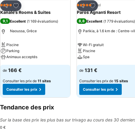
Ajouter à mes favoris
Ajouter à mes favor
Hôtel
Hôtel
4 Étoiles
5 Étoiles
Partager
Partager
Kanale's Rooms & Suites
Paros Agnanti Resort
9,1
8,8
Excellent
(
1 169 évaluations
)
Excellent
(
1 779 évaluations
)
Naoussa, Grèce
Parikia, à 1.6 km de : Centre-vil
Piscine
Wi-Fi gratuit
Parking
Piscine
Animaux acceptés
Spa
Consulter les prix
Consulter les prix
166 €
131 €
de
de
Consulter les prix de
11 sites
Consulter les prix de
15 sites
Consulter les prix
Consulter les prix
Tendance des prix
Sur la base des prix les plus bas sur trivago au cours des 30 dernier
0 €