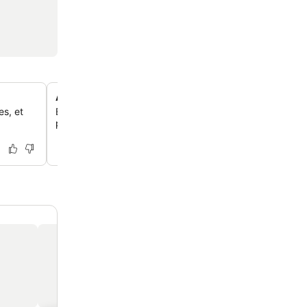
À quelques pas du village de Naoussa
es, et
Explore le village cosmopolite de Naoussa et son charm
pêche, situés à 5 minutes à pied de l'hôtel.