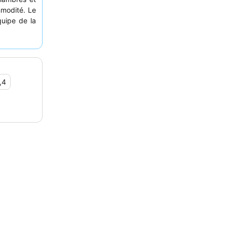
modité. Le
quipe de la
alué pour
expérience
ec une
vue
,4