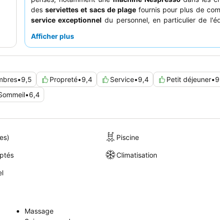
des
serviettes et sacs de plage
fournis pour plus de com
service exceptionnel
du personnel, en particulier de l'é
réception, et le
buffet du petit-déjeuner
constamment s
Afficher plus
son vaste choix, améliorent chaque séjour. Pour une 
inoubliable, pensez à réserver une chambre av
imprenable
et un balcon privé.
mbres
•
9,5
Propreté
•
9,4
Service
•
9,4
Petit déjeuner
•
9
Sommeil
•
6,4
es)
Piscine
ptés
Climatisation
el
Massage