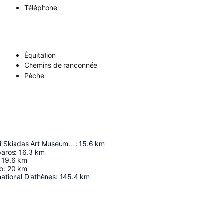
Téléphone
Équitation
Chemins de randonnée
Pêche
Benetos & Popi Skiadas Art Museum Of Cycladic Civilization
:
15.6
km
paros
:
16.3
km
19.6
km
io
:
20
km
national D'athènes
:
145.4
km