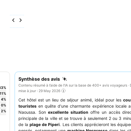
Synthèse des avis
Contenu résumé à l’aide de l’IA sur la base de 400+ avis voyageurs · 
83
%
mise à jour : 29 May 2026
11
%
4
%
Cet hôtel est un lieu de séjour animé, idéal pour les
cou
0
%
touristes
en quête d'une charmante expérience locale 
2
%
Naoussa. Son
excellente situation
offre un accès direc
principale de la ville et se trouve à seulement 2 ou 3 min
de la
plage de Piperi
. Les clients apprécieront les équip
pensés, notamment une
machine Nespresso
dans les c