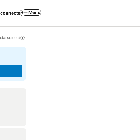
Menu
 connecter
 classement