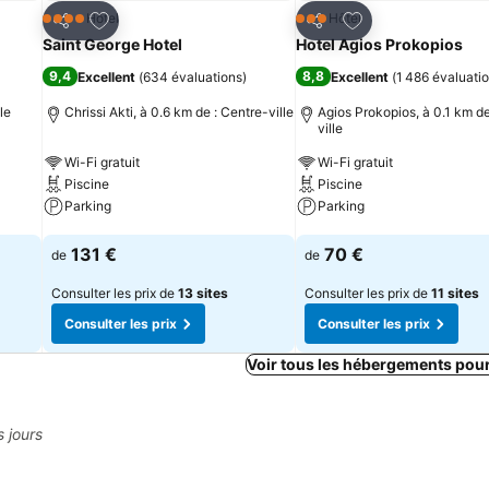
is
Ajouter à mes favoris
Ajouter à mes fav
Hôtel
Hôtel
4 Étoiles
3 Étoiles
Partager
Partager
Saint George Hotel
Hotel Agios Prokopios
9,4
8,8
Excellent
(
634 évaluations
)
Excellent
(
1 486 évaluati
le
Chrissi Akti, à 0.6 km de : Centre-ville
Agios Prokopios, à 0.1 km de
ville
Wi-Fi gratuit
Wi-Fi gratuit
Piscine
Piscine
Parking
Parking
Consulter les prix
Consulter les prix
131 €
70 €
de
de
Consulter les prix de
13 sites
Consulter les prix de
11 sites
Consulter les prix
Consulter les prix
Voir tous les hébergements pou
s jours