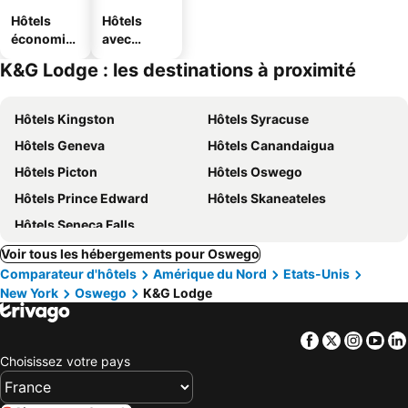
Hôtels
Hôtels
économiq
avec
ues
parking
K&G Lodge : les destinations à proximité
Hôtels Kingston
Hôtels Syracuse
Hôtels Geneva
Hôtels Canandaigua
Hôtels Picton
Hôtels Oswego
Hôtels Prince Edward
Hôtels Skaneateles
Hôtels Seneca Falls
Voir tous les hébergements pour Oswego
Comparateur d'hôtels
Amérique du Nord
Etats-Unis
New York
Oswego
K&G Lodge
Facebook
Twitter
Insta
Yo
Choisissez votre pays