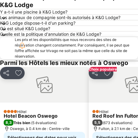
K&G Lodge
Y a-t-il une piscine à K&G Lodge?
Les animaux de compagnie sont-ils autorisés à K&G Lodge?
K&G Lodge dispose-t-il d'un parking?
Où est situé K&G Lodge?
Quelle est la politique d'annulation de K&G Lodge?
Les prix et les disponibilités que nous recevons des sites de
réservation changent constamment. Par conséquent, il se peut que
l’offre affichée sur trivago ne soit pas la même que celle du site de
réservation.
Parmi les Hôtels les mieux notés à Oswego
Choix populaire
Partager
Ajouter à mes favoris
Partager
Ajouter à mes
Hôtel
Hôtel
4 Étoiles
2 Étoiles
Hotel Beacon Oswego
Red Roof Inn Fulto
8,3
5,5
Très bien
(
5 évaluations
)
(
673 évaluations
)
Oswego, à 0.4 km de : Centre-ville
Fulton, à 2.1 km de : Ce
Sélectionnez des dates pour voir
Sélectionnez des da