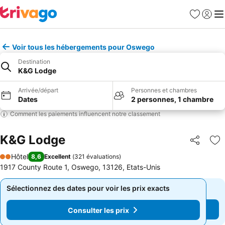
Favoris
Se con
Me
Voir tous les hébergements pour Oswego
Destination
K&G Lodge
Arrivée/départ
Personnes et chambres
Dates
2 personnes, 1 chambre
Comment les paiements influencent notre classement
K&G Lodge
Partager
Aj
Hôtel
8,6
Excellent
(
321 évaluations
)
2 Étoiles
1917 County Route 1, Oswego, 13126, Etats-Unis
Sélectionnez des dates pour voir les prix exacts
Sélectionnez des dates pour voir les prix exacts
Consulter les prix
Consulter les prix