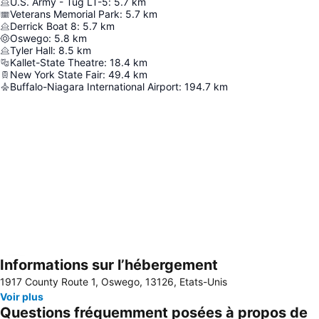
U.S. Army - Tug LT-5
:
5.7
km
Veterans Memorial Park
:
5.7
km
Derrick Boat 8
:
5.7
km
Oswego
:
5.8
km
Tyler Hall
:
8.5
km
Kallet-State Theatre
:
18.4
km
New York State Fair
:
49.4
km
Buffalo-Niagara International Airport
:
194.7
km
Informations sur l’hébergement
Agrandir la carte
1917 County Route 1, Oswego, 13126, Etats-Unis
Voir plus
Questions fréquemment posées à propos de