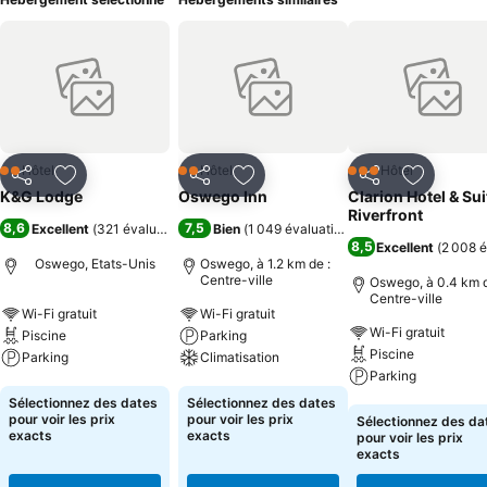
Hôtel
Hôtel
Hôtel
2 Étoiles
2 Étoiles
3 Étoiles
Partager
Ajouter à mes favoris
Partager
Ajouter à mes favoris
Partager
Ajouter à
K&G Lodge
Oswego Inn
Clarion Hotel & Sui
Riverfront
8,6
7,5
Excellent
(
321 évaluations
)
Bien
(
1 049 évaluations
)
8,5
Excellent
(
2 008 é
Oswego, Etats-Unis
Oswego, à 1.2 km de :
Centre-ville
Oswego, à 0.4 km d
Centre-ville
Wi-Fi gratuit
Wi-Fi gratuit
Wi-Fi gratuit
Piscine
Parking
Piscine
Parking
Climatisation
Parking
Consulter les prix
Consulter les prix
Sélectionnez des dates
Sélectionnez des dates
Consulter les pri
pour voir les prix
pour voir les prix
Sélectionnez des da
exacts
exacts
pour voir les prix
exacts