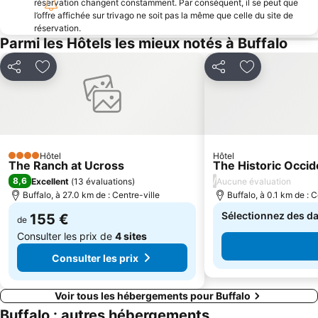
réservation changent constamment. Par conséquent, il se peut que
l’offre affichée sur trivago ne soit pas la même que celle du site de
réservation.
Parmi les Hôtels les mieux notés à Buffalo
Partager
Ajouter à mes favoris
Partager
Ajouter à mes
Hôtel
Hôtel
4 Étoiles
The Ranch at Ucross
The Historic Occid
8,6
/
Excellent
(
13 évaluations
)
Aucune évaluation
Buffalo, à 27.0 km de : Centre-ville
Buffalo, à 0.1 km de : C
Sélectionnez des dat
155 €
de
Consulter les prix de
4 sites
Consulter les prix
Voir tous les hébergements pour Buffalo
Buffalo : autres hébergements