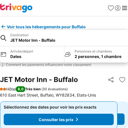
Favoris
Se con
Me
Voir tous les hébergements pour Buffalo
Destination
JET Motor Inn - Buffalo
Arrivée/départ
Personnes et chambres
Dates
2 personnes, 1 chambre
Comment les paiements influencent notre classement
JET Motor Inn - Buffalo
Partager
Aj
Hôtel
8,0
Très bien
(
30 évaluations
)
2 Étoiles
610 East Hart Street, Buffalo, WY82834, Etats-Unis
Sélectionnez des dates pour voir les prix exacts
Sélectionnez des dates pour voir les prix exacts
Consulter les prix
Consulter les prix