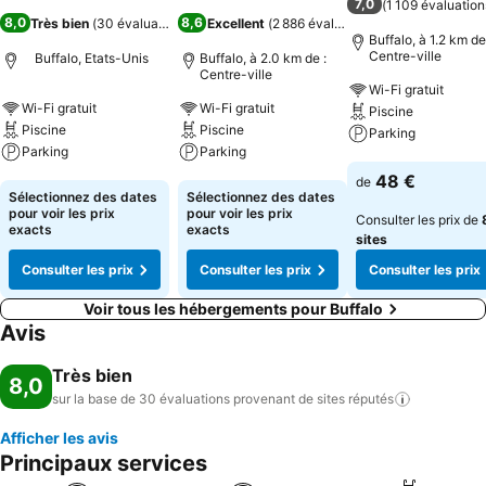
7,0
(
1 109 évaluation
8,0
8,6
Très bien
(
30 évaluations
)
Excellent
(
2 886 évaluations
)
Buffalo, à 1.2 km de
Centre-ville
Buffalo, Etats-Unis
Buffalo, à 2.0 km de :
Centre-ville
Wi-Fi gratuit
Wi-Fi gratuit
Wi-Fi gratuit
Piscine
Piscine
Piscine
Parking
Parking
Parking
Consulter les pri
48 €
de
Consulter les prix
Consulter les prix
Sélectionnez des dates
Sélectionnez des dates
pour voir les prix
pour voir les prix
Consulter les prix de
exacts
exacts
sites
Consulter les prix
Consulter les prix
Consulter les prix
Voir tous les hébergements pour Buffalo
Avis
Très bien
8,0
sur la base de 30 évaluations provenant de sites
réputés
Afficher les avis
Principaux services