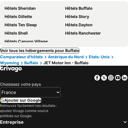
Hôtels Sheridan
Hôtels Buffalo
Hôtels Gillette
Hôtels Story
Hôtels Ten Sleep
Hôtels Dayton
Hôtels Shell
Hôtels Ranchester
Hôtels Canyon Village
Voir tous les hébergements pour Buffalo
Comparateur d'hôtels
Amérique du Nord
Etats-Unis
Wyoming
Buffalo
JET Motor Inn - Buffalo
Facebook
Twitter
Insta
Yo
Choisissez votre pays
Ajouter sur Google
Retrouvez facilement nos résultats :
ajoutez trivago comme source
préférée sur Google.
Entreprise