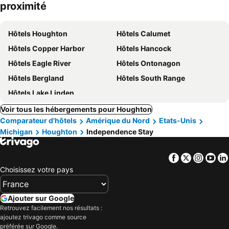
proximité
Hôtels Houghton
Hôtels Calumet
Hôtels Copper Harbor
Hôtels Hancock
Hôtels Eagle River
Hôtels Ontonagon
Hôtels Bergland
Hôtels South Range
Hôtels Lake Linden
Voir tous les hébergements pour Houghton
Comparateur d'hôtels
Amérique du Nord
Etats-Unis
Michigan
Houghton
Independence Stay
Facebook
Twitter
Insta
Yo
Choisissez votre pays
Ajouter sur Google
Retrouvez facilement nos résultats :
ajoutez trivago comme source
préférée sur Google.