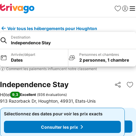
Favoris
Se con
Me
Voir tous les hébergements pour Houghton
Destination
Independence Stay
Arrivée/départ
Personnes et chambres
Dates
2 personnes, 1 chambre
Comment les paiements influencent notre classement
Independence Stay
Partager
Aj
Hôtel
9,3
Excellent
(
936 évaluations
)
913 Razorback Dr, Houghton, 49931, Etats-Unis
Sélectionnez des dates pour voir les prix exacts
Sélectionnez des dates pour voir les prix exacts
Consulter les prix
Consulter les prix