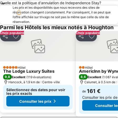
Quelle est la politique d'annulation de Independence Stay?
Les prix et les disponibilités que nous recevons des sites de
réservation changent constamment. Par conséquent, il se peut que
l’offre affichée sur trivago ne soit pas la même que celle du site de
réservation.
Parmi les Hôtels les mieux notés à Houghton
Choix populaire
Choix populaire
Partager
Ajouter à mes favoris
Partager
Ajouter à mes
Hôtel
Hôtel
5 Étoiles
2 Étoiles
The Lodge Luxury Suites
AmericInn by Wyn
9,8
8,6
Excellent
(
119 évaluations
)
Excellent
(
1 087 éva
Hancock, à 1.9 km de : Centre-ville
Calumet, à 0.5 km de : 
Sélectionnez des dates pour voir
161 €
de
les prix exacts
Consulter les prix d
Consulter les prix
Consulter le