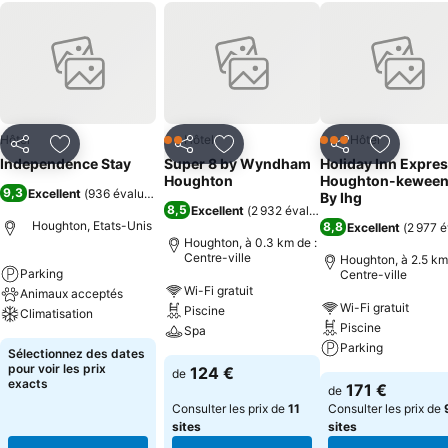
Hôtel
Hôtel
Hôtel
2 Étoiles
3 Étoiles
Partager
Ajouter à mes favoris
Partager
Ajouter à mes favoris
Partager
Ajouter à
Independence Stay
Super 8 by Wyndham
Holiday Inn Expre
Houghton
Houghton-kewee
9,3
Excellent
(
936 évaluations
)
By Ihg
8,5
Excellent
(
2 932 évaluations
)
Houghton, Etats-Unis
8,8
Excellent
(
2 977 é
Houghton, à 0.3 km de :
Centre-ville
Houghton, à 2.5 km
Parking
Centre-ville
Wi-Fi gratuit
Animaux acceptés
Wi-Fi gratuit
Piscine
Climatisation
Piscine
Spa
Parking
Sélectionnez des dates
pour voir les prix
124 €
de
exacts
171 €
de
Consulter les prix de
11
Consulter les prix de
sites
sites