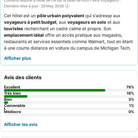
Contenu résumé à l’aide de l’IA sur la base de 400+ avis voyageurs ·
Dernière mise à jour : 29 May 2026
Cet hôtel est un
pôle urbain polyvalent
qui s'adresse aux
voyageurs à petit budget
, aux
voyageurs en solo
et aux
touristes
recherchant un cadre calme et propre. Son
emplacement idéal
offre un accès pratique aux magasins,
restaurants et services essentiels comme Walmart, tout en étant
à une courte distance en voiture du campus de Michigan Tech.
L'établissement se distingue par ses
kitchenettes bien
Afficher plus
équipées
et ses
installations de blanchisserie
, parfaites pour
les séjours prolongés. Les clients apprécient constamment le
personnel amical et professionnel
qui assure un
Avis des clients
enregistrement en douceur et est toujours prêt à aider. Pour un
séjour plus confortable, pensez à demander une chambre au
Excellent
78
%
rez-de-chaussée en raison de l'absence d'ascenseur.
Très bien
18
%
Bien
3
%
Convenable
1
%
Médiocre
0
%
Afficher les avis