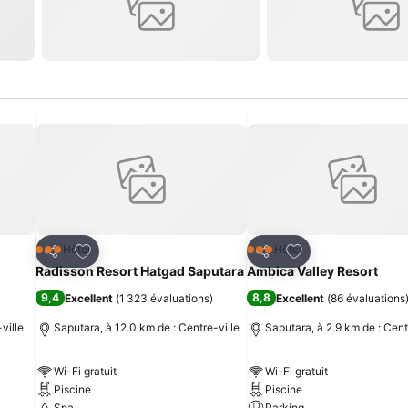
is
Ajouter à mes favoris
Ajouter à mes fav
Hôtel
Hôtel
3 Étoiles
3 Étoiles
Partager
Partager
Radisson Resort Hatgad Saputara
Ambica Valley Resort
9,4
8,8
Excellent
(
1 323 évaluations
)
Excellent
(
86 évaluations
ville
Saputara, à 12.0 km de : Centre-ville
Saputara, à 2.9 km de : Cent
Wi-Fi gratuit
Wi-Fi gratuit
Piscine
Piscine
Spa
Parking