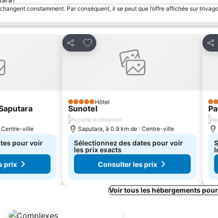
 changent constamment. Par conséquent, il se peut que l’offre affichée sur trivago
avoris
Ajouter à mes favoris
Partager
Par
Hôtel
5 Étoiles
3 É
Saputara
Sunotel
Pa
/
/
Aucune évaluation
Au
 Centre-ville
Saputara, à 0.9 km de : Centre-ville
tes pour voir
Sélectionnez des dates pour voir
S
les prix exacts
l
s prix
Consulter les prix
Voir tous les hébergements pour