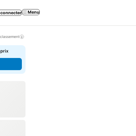
Menu
 connecter
 classement
 prix