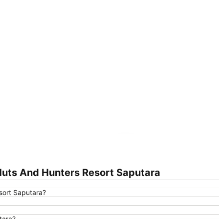
Agrandir la carte
uts And Hunters Resort Saputara
sort Saputara?
tara?