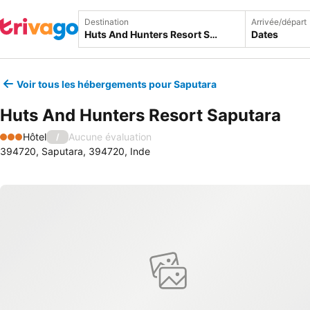
Destination
Arrivée/départ
Dates
Voir tous les hébergements pour Saputara
Huts And Hunters Resort Saputara
Hôtel
Aucune évaluation
/
3 Étoiles
394720, Saputara, 394720, Inde