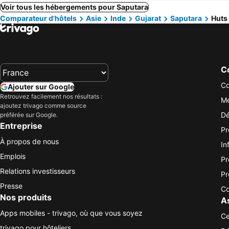
Voir tous les hébergements pour Saputara
Comparateur d'hôtels
Asie
Inde
Gujarat
Saputara
Huts
Co
Co
Ajouter sur Google
Retrouvez facilement nos résultats :
Me
ajoutez trivago comme source
Dé
préférée sur Google.
Entreprise
Pr
À propos de nous
In
Emplois
Pr
Relations investisseurs
Pr
Presse
Co
Nos produits
A
Apps mobiles - trivago, où que vous soyez
Ce
trivago pour hôteliers