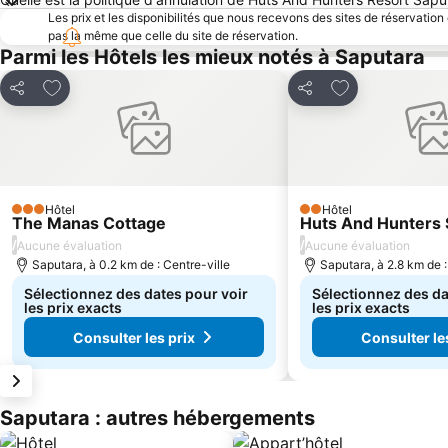
Les prix et les disponibilités que nous recevons des sites de réservation
pas la même que celle du site de réservation.
Parmi les Hôtels les mieux notés à Saputara
Ajouter à mes favoris
Ajouter à mes f
Partager
Partager
Hôtel
Hôtel
3 Étoiles
2 Étoiles
The Manas Cottage
Huts And Hunters 
/
/
Aucune évaluation
Aucune évaluation
Saputara, à 0.2 km de : Centre-ville
Saputara, à 2.8 km de :
Sélectionnez des dates pour voir
Sélectionnez des da
les prix exacts
les prix exacts
Consulter les prix
Consulter le
Saputara : autres hébergements