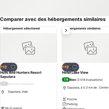
Comparer avec des hébergements similaires
Hébergement sélectionné
Hébergements similaires
suivant
Ajouter à mes favoris
Ajouter à mes favor
Hôtel
Hôtel
3 Étoiles
3 Étoiles
Partager
Partager
Huts And Hunters Resort
Hotel Lake View
Saputara
7,9
Bien
(
3 418 évaluations
)
/
Aucune évaluation
Saputara, à 0.3 km de : Centre-
Saputara, Inde
Piscine
Parking
Wi-Fi gratuit
Climatisation