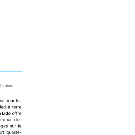
Dernière
al pour les
ied-à-terre
e Lido
offre
o pour des
oges sur le
rt qualité-