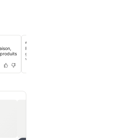
Accès pratique aux transports en commun
aison,
Rejoins facilement le centre-ville de Venise et la place 
 produits
grâce à un arrêt de bus situé à seulement 3 arrêts de la
vaporetto.