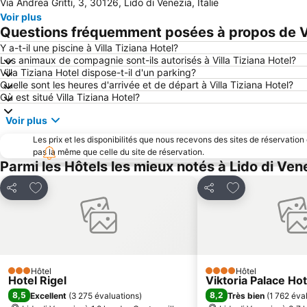
Via Andrea Gritti, 3, 30126, Lido di Venezia, Italie
Voir plus
Questions fréquemment posées à propos de Vi
Y a-t-il une piscine à Villa Tiziana Hotel?
Les animaux de compagnie sont-ils autorisés à Villa Tiziana Hotel?
Villa Tiziana Hotel dispose-t-il d'un parking?
Quelle sont les heures d'arrivée et de départ à Villa Tiziana Hotel?
Où est situé Villa Tiziana Hotel?
Voir plus
Les prix et les disponibilités que nous recevons des sites de réservation
pas la même que celle du site de réservation.
Parmi les Hôtels les mieux notés à Lido di Ven
Ajouter à mes favoris
Ajouter à mes f
Partager
Partager
Hôtel
Hôtel
3 Étoiles
4 Étoiles
Hotel Rigel
Viktoria Palace Hot
8,5
8,2
Excellent
(
3 275 évaluations
)
Très bien
(
1 762 éva