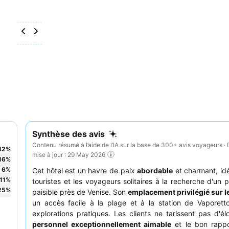
Synthèse des avis
Contenu résumé à l’aide de l’IA sur la base de 300+ avis voyageurs · 
42
%
mise à jour : 29 May 2026
16
%
6
%
Cet hôtel est un havre de paix
abordable
et charmant, idé
11
%
touristes et les voyageurs solitaires à la recherche d'un p
25
%
paisible près de Venise. Son
emplacement privilégié sur l
un accès facile à la plage et à la station de Vaporett
explorations pratiques. Les clients ne tarissent pas d'él
personnel exceptionnellement aimable
et le bon rappo