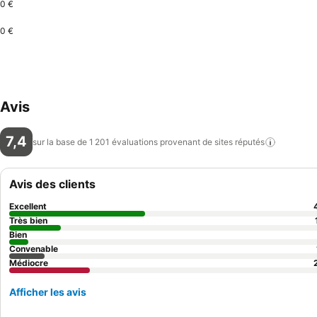
0 €
0 €
Avis
7,4
sur la base de 1 201 évaluations provenant de sites
réputés
Avis des clients
Excellent
Très bien
Bien
Convenable
Médiocre
Afficher les avis