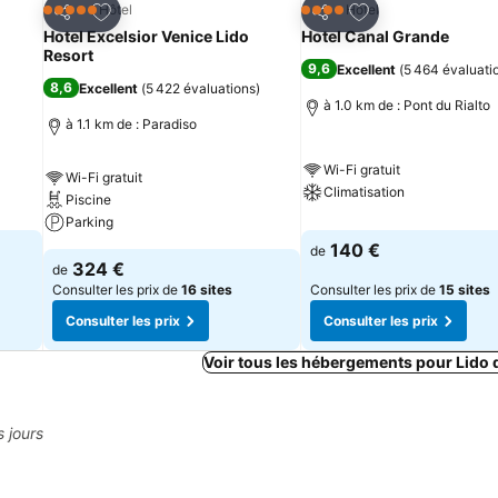
is
Ajouter à mes favoris
Ajouter à mes fav
Hôtel
Hôtel
5 Étoiles
4 Étoiles
Partager
Partager
Hotel Excelsior Venice Lido
Hotel Canal Grande
Resort
9,6
Excellent
(
5 464 évaluati
8,6
Excellent
(
5 422 évaluations
)
à 1.0 km de : Pont du Rialto
à 1.1 km de : Paradiso
Wi-Fi gratuit
Wi-Fi gratuit
Climatisation
Piscine
Parking
140 €
de
324 €
de
Consulter les prix de
16 sites
Consulter les prix de
15 sites
Consulter les prix
Consulter les prix
Voir tous les hébergements pour Lido 
s jours