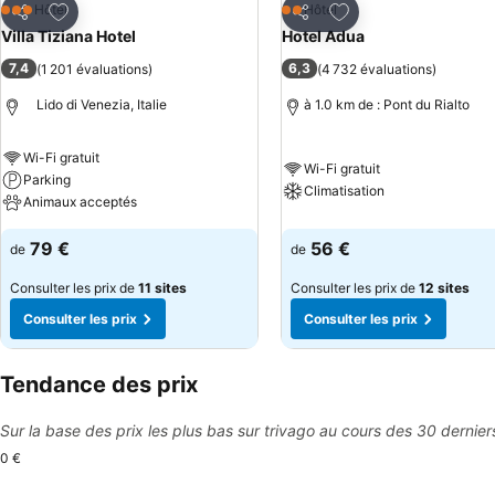
Ajouter à mes favoris
Ajouter à mes favor
Hôtel
Hôtel
3 Étoiles
2 Étoiles
Partager
Partager
Villa Tiziana Hotel
Hotel Adua
7,4
6,3
(
1 201 évaluations
)
(
4 732 évaluations
)
Lido di Venezia, Italie
à 1.0 km de : Pont du Rialto
Wi-Fi gratuit
Wi-Fi gratuit
Parking
Climatisation
Animaux acceptés
79 €
56 €
de
de
Consulter les prix de
11 sites
Consulter les prix de
12 sites
Consulter les prix
Consulter les prix
Tendance des prix
Sur la base des prix les plus bas sur trivago au cours des 30 dernier
0 €