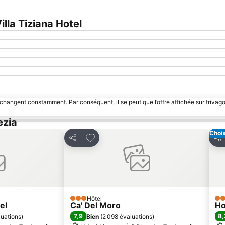
lla Tiziana Hotel
 changent constamment. Par conséquent, il se peut que l’offre affichée sur trivago
ezia
Choix
avoris
Ajouter à mes favoris
Partager
Par
Hôtel
3 Étoiles
2 É
el
Ca' Del Moro
Ho
7,9
8,
luations
)
Bien
(
2 098 évaluations
)