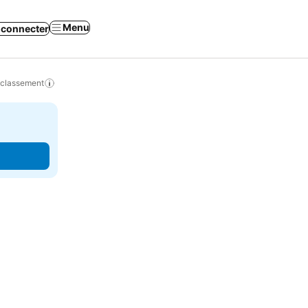
Menu
 connecter
 classement