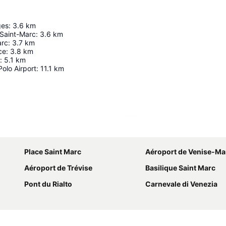
ges
:
3.6
km
Saint-Marc
:
3.6
km
arc
:
3.7
km
ce
:
3.8
km
:
5.1
km
olo Airport
:
11.1
km
Agrandir la carte
Place Saint Marc
Aéroport de Venise-Ma
Aéroport de Trévise
Basilique Saint Marc
Pont du Rialto
Carnevale di Venezia