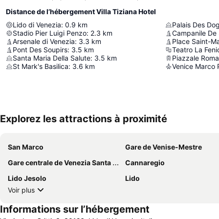
Distance de l’hébergement Villa Tiziana Hotel
Lido di Venezia
:
0.9
km
Palais Des Do
Stadio Pier Luigi Penzo
:
2.3
km
Campanile De 
Arsenale di Venezia
:
3.3
km
Place Saint-M
Pont Des Soupirs
:
3.5
km
Teatro La Feni
Santa Maria Della Salute
:
3.5
km
Piazzale Roma
St Mark's Basilica
:
3.6
km
Venice Marco P
Explorez les attractions à proximité
San Marco
Gare de Venise-Mestre
Gare centrale de Venezia Santa Lucia
Cannaregio
Lido Jesolo
Lido
Voir plus
Informations sur l’hébergement