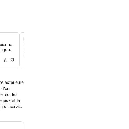
Espace piscine extérieure accueillant
cienne
Détendez-vous au bord de la piscine extérieure propre,
ntique.
rafraîchissant pour une baignade tranquille ou un bain de 
transats environnants.
ne extérieure
 jeux et le