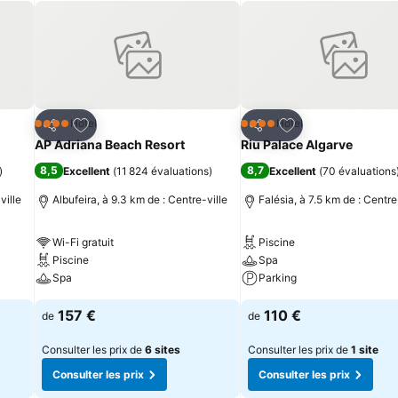
is
Ajouter à mes favoris
Ajouter à mes fav
Hôtel
Hôtel
4 Étoiles
4 Étoiles
Partager
Partager
AP Adriana Beach Resort
Riu Palace Algarve
8,5
8,7
)
Excellent
(
11 824 évaluations
)
Excellent
(
70 évaluations
ville
Albufeira, à 9.3 km de : Centre-ville
Falésia, à 7.5 km de : Centre
Wi-Fi gratuit
Piscine
Piscine
Spa
Spa
Parking
157 €
110 €
de
de
Consulter les prix de
6 sites
Consulter les prix de
1 site
Consulter les prix
Consulter les prix