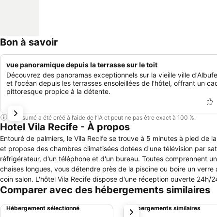
Bon à savoir
vue panoramique depuis la terrasse sur le toit
Découvrez des panoramas exceptionnels sur la vieille ville d'Albufe
et l'océan depuis les terrasses ensoleillées de l'hôtel, offrant un ca
pittoresque propice à la détente.
Ce résumé a été créé à l’aide de l’IA et peut ne pas être exact à 100 %.
Hotel Vila Recife - À propos
Entouré de palmiers, le Vila Recife se trouve à 5 minutes à pied de l
et propose des chambres climatisées dotées d'une télévision par satellite. Les chambres comportent un mobilier en bois et sont éq
réfrigérateur, d'un téléphone et d'un bureau. Toutes comprennent une salle de bains priv
chaises longues, vous détendre près de la piscine ou boire un verre 
coin salon. L'hôtel Vila Recife dispose d'une réception ouverte 24h/24. Le personnel pourra vous réserver un taxi ou organiser un transfert ; un service
Comparer avec des hébergements similaires
de location de voiture est également proposé. Situé aux portes d'Albufeira, le Vila Recife se trouve à moins de 100 mètres de l'église principale de la
ville et à 30 km de l'aéroport de Faro.
Hébergement sélectionné
Hébergements similaires
suivant