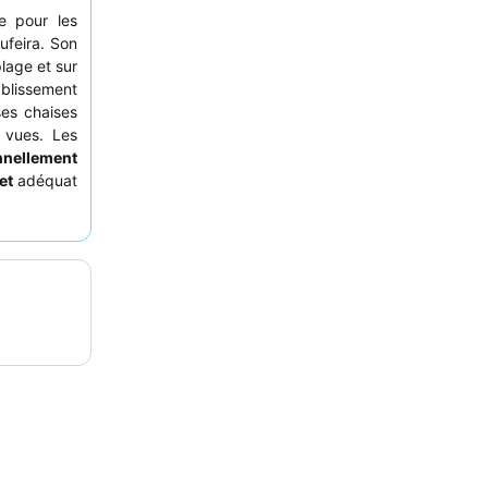
le pour les
ufeira. Son
lage et sur
ablissement
es chaises
 vues. Les
nnellement
et
adéquat
plus calme,
'animation