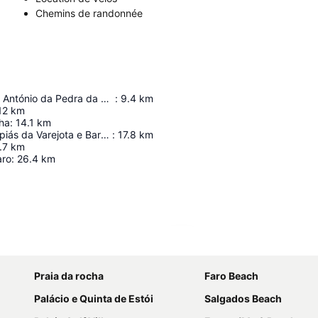
Chemins de randonnée
Forte de Santo António da Pedra da Galé
:
9.4
km
12
km
nha
:
14.1
km
Campos de Lapiás da Varejota e Barrocal da Tôr
:
17.8
km
.7
km
aro
:
26.4
km
Agrandir la carte
Praia da rocha
Faro Beach
Palácio e Quinta de Estói
Salgados Beach