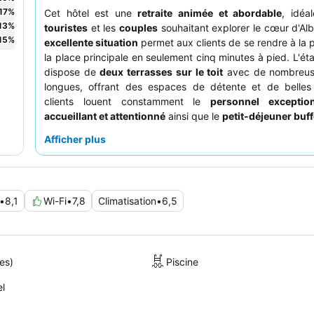
17
%
Cet hôtel est une
retraite animée et abordable
, idéa
13
%
touristes
et les
couples
souhaitant explorer le cœur d'Alb
15
%
excellente situation
permet aux clients de se rendre à la p
la place principale en seulement cinq minutes à pied. L'ét
dispose de
deux terrasses sur le toit
avec de nombreus
longues, offrant des espaces de détente et de belles
clients louent constamment le
personnel exceptio
accueillant et attentionné
ainsi que le
petit-déjeuner buff
et d'un bon rapport qualité-prix. Pour une expérience 
Afficher plus
pensez à demander une chambre côté cour en raison de l
nocturne de la rue.
•
8,1
Wi-Fi
•
7,8
Climatisation
•
6,5
es)
Piscine
el