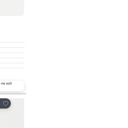
 ne soit
Ajouter à mes favoris
Ajouter à mes favor
tager
Partager