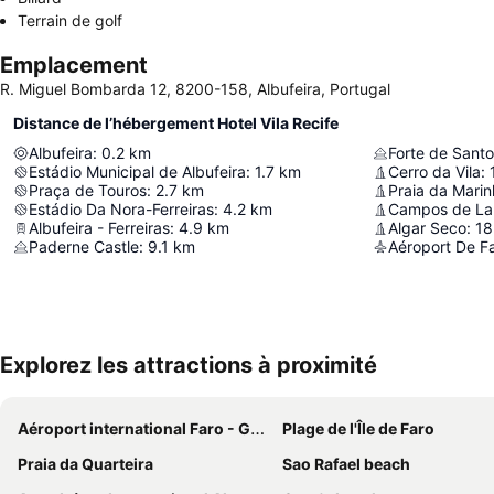
Terrain de golf
Emplacement
R. Miguel Bombarda 12, 8200-158, Albufeira, Portugal
Distance de l’hébergement Hotel Vila Recife
Albufeira
:
0.2
km
Estádio Municipal de Albufeira
:
1.7
km
Cerro da Vila
:
Praça de Touros
:
2.7
km
Praia da Mari
Estádio Da Nora-Ferreiras
:
4.2
km
Albufeira - Ferreiras
:
4.9
km
Algar Seco
:
18
Paderne Castle
:
9.1
km
Aéroport De F
Explorez les attractions à proximité
Aéroport international Faro - Gago Coutinho
Plage de l'Île de Faro
Praia da Quarteira
Sao Rafael beach