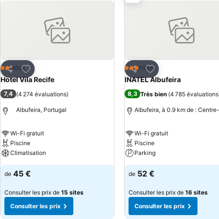
Ajouter à mes favoris
Ajouter à mes favor
Hôtel
Hôtel
2 Étoiles
3 Étoiles
Partager
Partager
Hotel Vila Recife
INATEL Albufeira
7,4
8,3
(
4 274 évaluations
)
Très bien
(
4 785 évaluations
Albufeira, Portugal
Albufeira, à 0.9 km de : Centre-
Wi-Fi gratuit
Wi-Fi gratuit
Piscine
Piscine
Climatisation
Parking
45 €
52 €
de
de
Consulter les prix de
15 sites
Consulter les prix de
16 sites
Consulter les prix
Consulter les prix