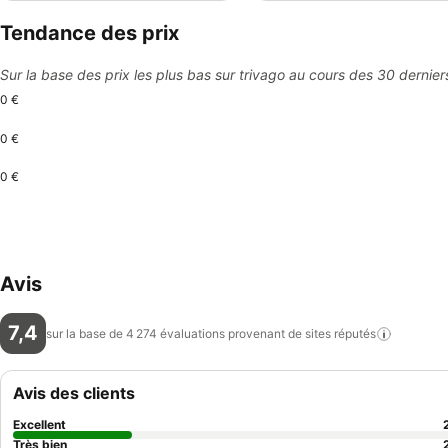
Tendance des prix
Sur la base des prix les plus bas sur trivago au cours des 30 dernier
0 €
0 €
0 €
Avis
7,4
sur la base de 4 274 évaluations provenant de sites
réputés
Avis des clients
Excellent
Très bien