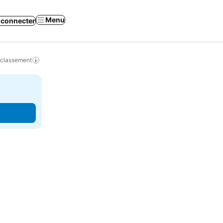
Menu
 connecter
 classement