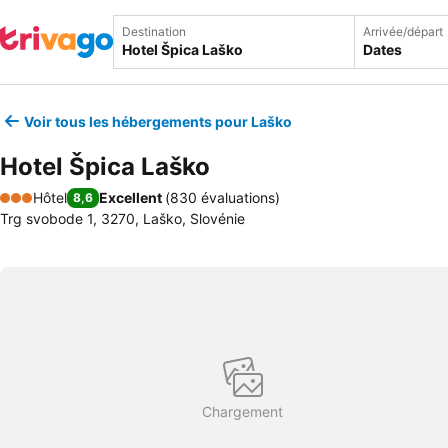
Destination
Arrivée/départ
Dates
Voir tous les hébergements pour Laško
Hotel Špica Laško
Hôtel
Excellent
(
830 évaluations
)
8,6
3 Étoiles
Trg svobode 1, 3270, Laško, Slovénie
Chargement