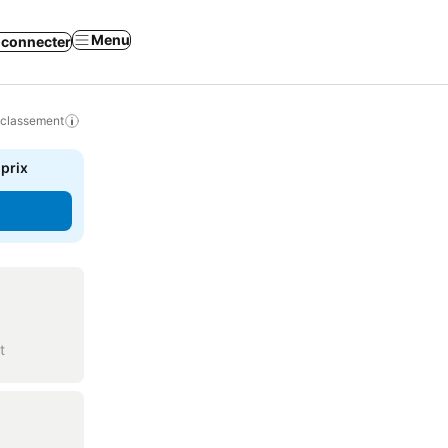
Menu
 connecter
 classement
 prix
t