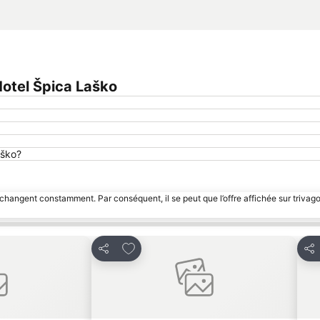
otel Špica Laško
aško?
 changent constamment. Par conséquent, il se peut que l’offre affichée sur trivago
avoris
Ajouter à mes favoris
Partager
Par