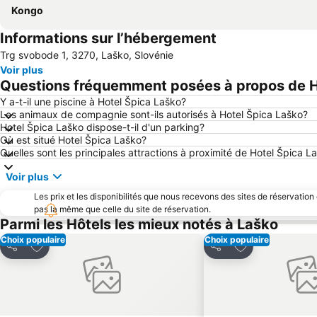
Kongo
Informations sur l’hébergement
Trg svobode 1, 3270, Laško, Slovénie
Voir plus
Questions fréquemment posées à propos de H
Y a-t-il une piscine à Hotel Špica Laško?
Les animaux de compagnie sont-ils autorisés à Hotel Špica Laško?
Hotel Špica Laško dispose-t-il d'un parking?
Où est situé Hotel Špica Laško?
Quelles sont les principales attractions à proximité de Hotel Špica L
Voir plus
Les prix et les disponibilités que nous recevons des sites de réservation
pas la même que celle du site de réservation.
Parmi les Hôtels les mieux notés à Laško
Choix populaire
Choix populaire
Ajouter à mes favoris
Ajouter à mes f
Partager
Partager