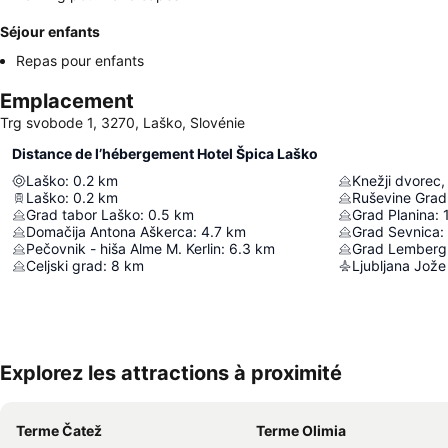
Séjour enfants
Repas pour enfants
Emplacement
Trg svobode 1, 3270, Laško, Slovénie
Distance de l’hébergement Hotel Špica Laško
Laško
:
0.2
km
Knežji dvorec,
Laško
:
0.2
km
Ruševine Gradu
Grad tabor Laško
:
0.5
km
Grad Planina
:
Domačija Antona Aškerca
:
4.7
km
Grad Sevnica
:
Pečovnik - hiša Alme M. Kerlin
:
6.3
km
Grad Lemberg
Celjski grad
:
8
km
Ljubljana Jože
Explorez les attractions à proximité
Terme Čatež
Terme Olimia