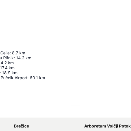
 Celje
:
8.7
km
 Rifnik
:
14.2
km
14.2
km
17.4
km
:
18.9
km
 Pučnik Airport
:
60.1
km
Agrandir la carte
Brežice
Arboretum Volčji Potok