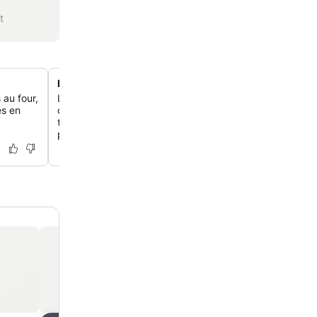
t
Hébergement où les animaux sont les bienvenus
 au four,
Les voyageurs avec des animaux de compagnie sont
es en
chaleureusement accueillis, ce qui assure un séjour con
tous les membres de la famille, y compris tes compagno
pattes.