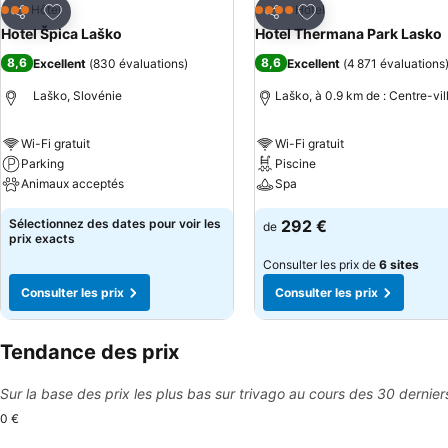
Ajouter à mes favoris
Ajouter à mes favor
Hôtel
Hôtel
3 Étoiles
4 Étoiles
Partager
Partager
Hotel Špica Laško
Hotel Thermana Park Lasko
8,6
8,6
Excellent
(
830 évaluations
)
Excellent
(
4 871 évaluations
Laško, Slovénie
Laško, à 0.9 km de : Centre-vil
Wi-Fi gratuit
Wi-Fi gratuit
Parking
Piscine
Animaux acceptés
Spa
Sélectionnez des dates pour voir les
292 €
de
prix exacts
Consulter les prix de
6 sites
Consulter les prix
Consulter les prix
Tendance des prix
Sur la base des prix les plus bas sur trivago au cours des 30 dernier
0 €