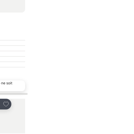
 ne soit
Choix populaire
Ajouter à mes favoris
Ajouter à mes favor
tager
Partager