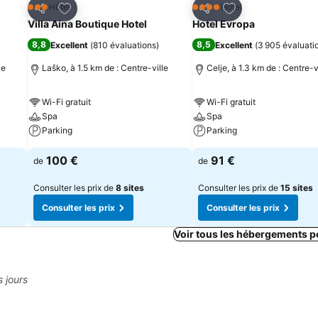
is
Ajouter à mes favoris
Ajouter à mes fav
Hôtel
Hôtel
3 Étoiles
4 Étoiles
Partager
Partager
Villa Aina Boutique Hotel
Hotel Evropa
8,8
8,5
)
Excellent
(
810 évaluations
)
Excellent
(
3 905 évaluati
le
Laško, à 1.5 km de : Centre-ville
Celje, à 1.3 km de : Centre-v
Wi-Fi gratuit
Wi-Fi gratuit
Spa
Spa
Parking
Parking
100 €
91 €
de
de
Consulter les prix de
8 sites
Consulter les prix de
15 sites
Consulter les prix
Consulter les prix
Voir tous les hébergements p
s jours