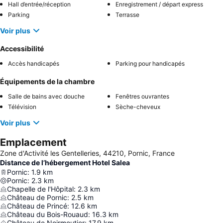
Hall d’entrée/réception
Enregistrement / départ express
Parking
Terrasse
Voir plus
Accessibilité
Accès handicapés
Parking pour handicapés
Équipements de la chambre
Salle de bains avec douche
Fenêtres ouvrantes
Télévision
Sèche-cheveux
Voir plus
Emplacement
Zone d'Activité les Gentelleries, 44210, Pornic, France
Distance de l’hébergement Hotel Salea
Pornic
:
1.9
km
Pornic
:
2.3
km
Chapelle de l'Hôpital
:
2.3
km
Château de Pornic
:
2.5
km
Château de Princé
:
12.6
km
Château du Bois-Rouaud
:
16.3
km
Château de Noirmoutier
:
17.9
km