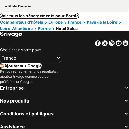
Hôtels Pornic
Voir tous les hébergements pour Pornic
Comparateur d'hôtels
Europe
France
Pays de la Loire
Loire-Atlantique
Pornic
Hotel Salea
Facebook
Twitter
Insta
Yo
Choisissez votre pays
Ajouter sur Google
Retrouvez facilement nos résultats :
ajoutez trivago comme source
préférée sur Google.
Entreprise
Nos produits
Conditions et politiques
Assistance