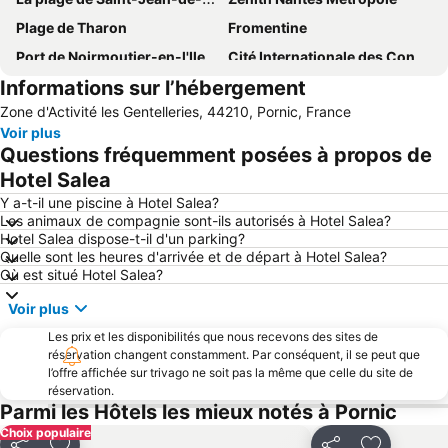
Plage de Tharon
Fromentine
Port de Noirmoutier-en-l'Ile
Cité Internationale des Congrès
Informations sur l’hébergement
Les Machines de l'Île
Plage de l'Océan
Zone d'Activité les Gentelleries, 44210, Pornic, France
Stade de la Beaujoire - Louis Fonteneau
Plage de la Source
Voir plus
Plage des Dames
Port de Piriac-sur-Mer
Questions fréquemment posées à propos de
Thalasso Alliance Pornic
Grande Plage de Sion
Hotel Salea
Atlantic Toboggan
Port de l'Herbaudière
Y a-t-il une piscine à Hotel Salea?
Les animaux de compagnie sont-ils autorisés à Hotel Salea?
La Grande-Plage
Parc de la Beaujoire
Hotel Salea dispose-t-il d'un parking?
Quelle sont les heures d'arrivée et de départ à Hotel Salea?
Le Château des Ducs de Bretagne
Parc Naturel Régional de Brière
Où est situé Hotel Salea?
Le Tramway Nantais
La Corniche Vendéenne
Voir plus
Port de Plaisance
Marais Salants de Guérande
Les prix et les disponibilités que nous recevons des sites de
La Baule-Escoublac Airport
Plage de la Fontaine aux Bretons
réservation changent constamment. Par conséquent, il se peut que
l’offre affichée sur trivago ne soit pas la même que celle du site de
La Promenade
Les Bâteaux Nantais
réservation.
Les Escales
Golf Saint Jean de Monts
Parmi les Hôtels les mieux notés à Pornic
Choix populaire
Place du Commerce
Plage des Rochelets