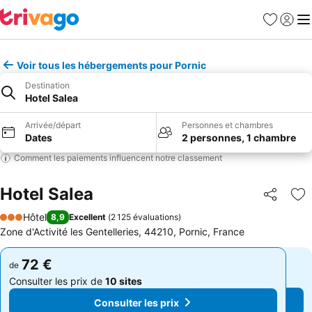
Favoris
Se con
Me
Voir tous les hébergements pour Pornic
Destination
Hotel Salea
Arrivée/départ
Personnes et chambres
Dates
2 personnes, 1 chambre
Comment les paiements influencent notre classement
Hotel Salea
Partager
Aj
Hôtel
8,9
Excellent
(
2 125 évaluations
)
3 Étoiles
Zone d'Activité les Gentelleries, 44210, Pornic, France
72 €
72 €
de
de
Consulter les prix de
10 sites
Consulter les prix de
10 sites
Consulter les prix
Consulter les prix