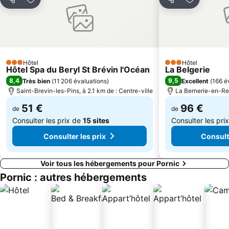
Partager
Ajouter à mes favoris
Partager
Ajouter à 
Port du Bec
La Cité Nantes Events Center
Jardin des Plantes
Plage de la Joselière
Réserve naturelle du lac de Grand-Lieu
Île Feydeau
Tour de l'île à vélo
Plage de la Boutinardière
Hôtel
Hôtel
3 Étoiles
Château de Noirmoutier
Le Passage du Gois
3 Étoiles
Hôtel Spa du Beryl St Brévin l'Océan
La Belgerie
8,4
9,5
Très bien
(
11 206 évaluations
)
Excellent
(
166 é
Canal de la Martinière
Piscine Leo Lagrange
Saint-Brevin-les-Pins, à 2.1 km de : Centre-ville
La Bernerie-en-Ret
Place Graslin
Saint-Nazaire-Montoir Airport
51 €
96 €
de
de
Consulter les prix de
15 sites
Consulter les pri
Consulter les prix
Consulte
Voir tous les hébergements pour Pornic
Pornic : autres hébergements