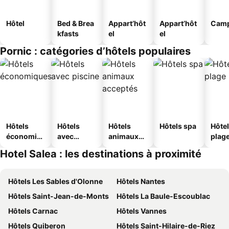
Hôtel
Bed & Brea
Appart’hôt
Appart’hôt
Camp
kfasts
el
el
Pornic : catégories d’hôtels populaires
Hôtels
Hôtels
Hôtels
Hôtels spa
Hôtel
économiq
avec
animaux
plag
ues
piscine
acceptés
Hotel Salea : les destinations à proximité
Hôtels Les Sables d'Olonne
Hôtels Nantes
Hôtels Saint-Jean-de-Monts
Hôtels La Baule-Escoublac
Hôtels Carnac
Hôtels Vannes
Hôtels Quiberon
Hôtels Saint-Hilaire-de-Riez