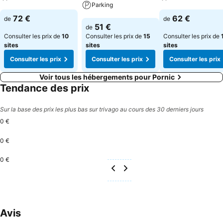
Parking
Consulter les prix
Consulter les pri
72 €
62 €
de
de
Consulter les prix
51 €
de
Consulter les prix de
10
Consulter les prix de
15
Consulter les prix de
sites
sites
sites
Consulter les prix
Consulter les prix
Consulter les prix
Voir tous les hébergements pour Pornic
Tendance des prix
Sur la base des prix les plus bas sur trivago au cours des 30 derniers jours
0 €
0 €
0 €
Avis