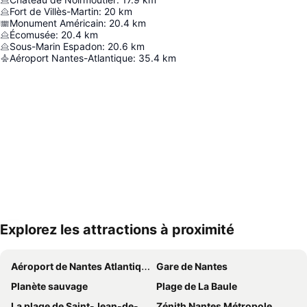
Fort de Villès-Martin
:
20
km
Monument Américain
:
20.4
km
Écomusée
:
20.4
km
Sous-Marin Espadon
:
20.6
km
Aéroport Nantes-Atlantique
:
35.4
km
Explorez les attractions à proximité
Agrandir la carte
Aéroport de Nantes Atlantique
Gare de Nantes
Planète sauvage
Plage de La Baule
La plage de Saint-Jean-de-Monts
Zénith Nantes Métropole