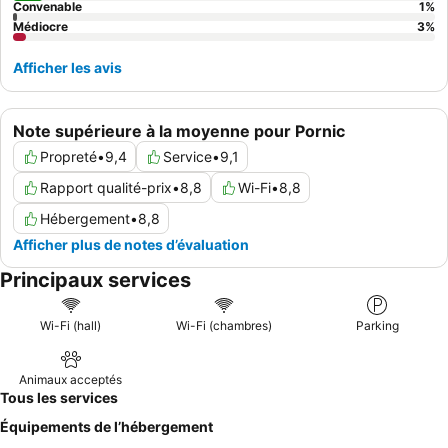
Convenable
1
%
Médiocre
3
%
Afficher les avis
Note supérieure à la moyenne pour Pornic
Propreté
•
9,4
Service
•
9,1
Rapport qualité-prix
•
8,8
Wi-Fi
•
8,8
Hébergement
•
8,8
Afficher plus de notes d’évaluation
Principaux services
Wi-Fi (hall)
Wi-Fi (chambres)
Parking
Animaux acceptés
Tous les services
Équipements de l’hébergement