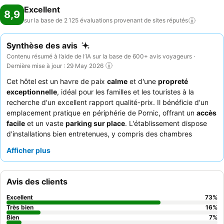
Excellent
8,9
sur la base de 2 125 évaluations provenant de sites
réputés
Synthèse des avis
Contenu résumé à l’aide de l’IA sur la base de 600+ avis voyageurs ·
Dernière mise à jour : 29 May 2026
Cet hôtel est un havre de paix
calme
et d'une
propreté
exceptionnelle
, idéal pour les familles et les touristes à la
recherche d'un excellent rapport qualité-prix. Il bénéficie d'un
emplacement pratique en périphérie de Pornic, offrant un
accès
facile
et un vaste
parking sur place
. L'établissement dispose
d'installations bien entretenues, y compris des chambres
familiales confortables et spacieuses. Les clients louent
Afficher plus
constamment le
personnel chaleureux et attentionné
ainsi que
le
buffet de petit-déjeuner copieux et varié
. Pour une
expérience plus tranquille, les clients recommandent de
Avis des clients
demander une chambre donnant sur le jardin.
Excellent
73
%
Très bien
16
%
Bien
7
%