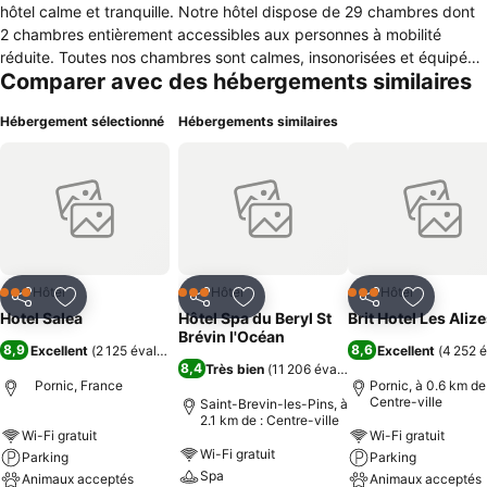
hôtel calme et tranquille. Notre hôtel dispose de 29 chambres dont
2 chambres entièrement accessibles aux personnes à mobilité
réduite. Toutes nos chambres sont calmes, insonorisées et équipées
Comparer avec des hébergements similaires
de salle de bain tout confort avec douche, lavabo et toilettes. Volets
électriques et rideaux opacifiants, TV écran plat avec TNT et wifi
Hébergement sélectionné
Hébergements similaires
gratuit. Le petit déjeuner vous est proposé sous forme de buffet,
dans une ambiance conviviale. Notre parking privé est clos et
gratuit. Notre hôtel est entièrement NON FUMEUR. Les animaux de
compagnie ne sont pas admis dans notre établissement. L'hôtel
Saléa est l'hébergement idéal pour découvrir Pornic, station de
charme très appréciée. Riche par ses multiples horizons et son
authenticité. Ses chemins côtiers surplombants plages, criques et
pêcheries, vous offrirons les plus belles randonnées de la côte de
Hôtel
Hôtel
Hôtel
3 Étoiles
3 Étoiles
3 Étoiles
Partager
Ajouter à mes favoris
Partager
Ajouter à mes favoris
Partager
Ajouter à
Jade. Côté nature et verdure, vous pourrez profiter pleinement
Hotel Salea
Hôtel Spa du Beryl St
Brit Hotel Les Aliz
d'une promenade apaisante au cœur du jardin botanique de la ria.
Brévin l'Océan
8,9
8,6
Excellent
(
2 125 évaluations
)
Excellent
(
4 252 é
8,4
Très bien
(
11 206 évaluations
)
Pornic, France
Pornic, à 0.6 km de 
Centre-ville
Saint-Brevin-les-Pins, à
2.1 km de : Centre-ville
Wi-Fi gratuit
Wi-Fi gratuit
Wi-Fi gratuit
Parking
Parking
Spa
Animaux acceptés
Animaux acceptés