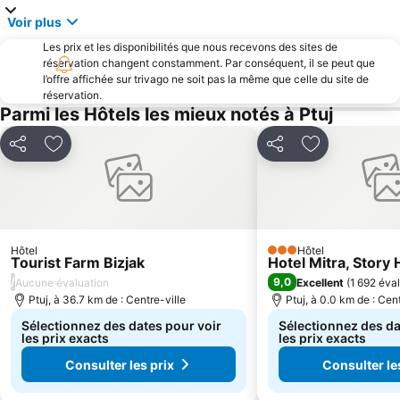
Voir plus
Les prix et les disponibilités que nous recevons des sites de
réservation changent constamment. Par conséquent, il se peut que
l’offre affichée sur trivago ne soit pas la même que celle du site de
réservation.
Parmi les Hôtels les mieux notés à Ptuj
Partager
Ajouter à mes favoris
Partager
Ajouter à mes
Hôtel
Hôtel
3 Étoiles
Tourist Farm Bizjak
Hotel Mitra, Story 
/
9,0
Aucune évaluation
Excellent
(
1 692 éva
Ptuj, à 36.7 km de : Centre-ville
Ptuj, à 0.0 km de : Cent
Sélectionnez des dates pour voir
Sélectionnez des da
les prix exacts
les prix exacts
Consulter les prix
Consulter le