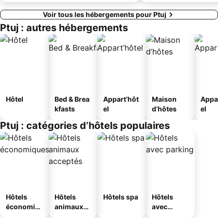
Voir tous les hébergements pour Ptuj
Ptuj : autres hébergements
Hôtel
Bed & Brea
Appart’hôt
Maison
Appa
kfasts
el
d’hôtes
el
Ptuj : catégories d’hôtels populaires
Hôtels
Hôtels
Hôtels spa
Hôtels
économiq
animaux
avec
ues
acceptés
parking