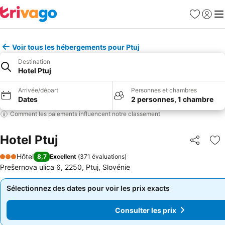
Favoris
Se con
Me
Voir tous les hébergements pour Ptuj
Destination
Hotel Ptuj
Arrivée/départ
Personnes et chambres
Dates
2 personnes, 1 chambre
Comment les paiements influencent notre classement
Hotel Ptuj
Partager
Aj
Hôtel
8,7
Excellent
(
371 évaluations
)
3 Étoiles
Prešernova ulica 6, 2250, Ptuj, Slovénie
Sélectionnez des dates pour voir les prix exacts
Sélectionnez des dates pour voir les prix exacts
Consulter les prix
Consulter les prix