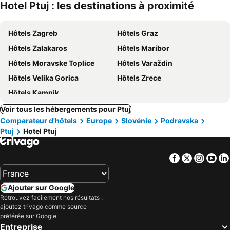
Hotel Ptuj : les destinations à proximité
Hôtels Zagreb
Hôtels Graz
Hôtels Zalakaros
Hôtels Maribor
Hôtels Moravske Toplice
Hôtels Varaždin
Hôtels Velika Gorica
Hôtels Zrece
Hôtels Kamnik
Voir tous les hébergements pour Ptuj
Comparateur d'hôtels
Europe
Slovénie
Podravska
Ptuj
Hotel Ptuj
Facebook
Twitter
Insta
Yo
Ajouter sur Google
Retrouvez facilement nos résultats :
ajoutez trivago comme source
préférée sur Google.
Entreprise