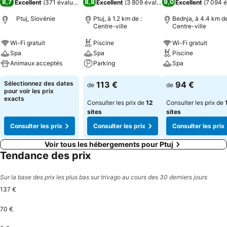
8,7
8,8
9,0
Excellent
(
371 évaluations
)
Excellent
(
3 809 évaluations
Excellent
)
(
7 094 é
Ptuj, Slovénie
Ptuj, à 1.2 km de :
Bednja, à 4.4 km de
Centre-ville
Centre-ville
Wi-Fi gratuit
Piscine
Wi-Fi gratuit
Spa
Spa
Piscine
Animaux acceptés
Parking
Spa
Sélectionnez des dates
113 €
94 €
de
de
pour voir les prix
exacts
Consulter les prix de
12
Consulter les prix de
sites
sites
Consulter les prix
Consulter les prix
Consulter les prix
Voir tous les hébergements pour Ptuj
Tendance des prix
Sur la base des prix les plus bas sur trivago au cours des 30 derniers jours
137 €
70 €
Saturday, August 15
137 €
Monday, August 24
125 €
Saturday, August 22
113 €
Tuesday, August 25
109 €
Sunday, August 16
104 €
Tuesday, August 18
104 €
Thursday, August 27
104 €