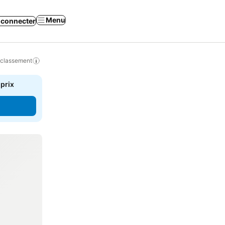
Menu
 connecter
 classement
 prix