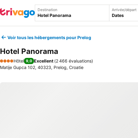
Destination
Arrivée/départ
Dates
Voir tous les hébergements pour Prelog
Hotel Panorama
Hôtel
Excellent
(
2 466 évaluations
)
9,0
4 Étoiles
Matije Gupca 102, 40323, Prelog, Croatie