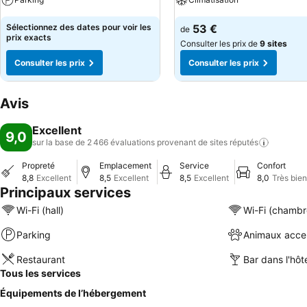
Sélectionnez des dates pour voir les
53 €
de
prix exacts
Consulter les prix de
9 sites
Consulter les prix
Consulter les prix
Avis
Excellent
9,0
sur la base de 2 466 évaluations provenant de sites
réputés
Propreté
Emplacement
Service
Confort
8,8
Excellent
8,5
Excellent
8,5
Excellent
8,0
Très bien
Principaux services
Wi-Fi (hall)
Wi-Fi (chambr
Parking
Animaux acce
Restaurant
Bar dans l'hôt
Tous les services
Équipements de l’hébergement