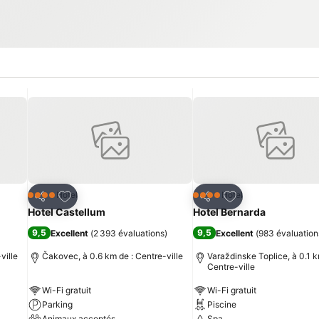
is
Ajouter à mes favoris
Ajouter à mes fav
Hôtel
Hôtel
4 Étoiles
4 Étoiles
Partager
Partager
Hotel Castellum
Hotel Bernarda
9,5
9,5
Excellent
(
2 393 évaluations
)
Excellent
(
983 évaluation
ville
Čakovec, à 0.6 km de : Centre-ville
Varaždinske Toplice, à 0.1 k
Centre-ville
Wi-Fi gratuit
Wi-Fi gratuit
Parking
Piscine
Animaux acceptés
Spa