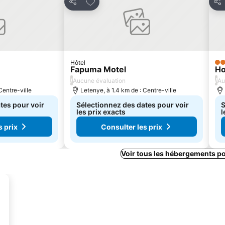
avoris
Ajouter à mes favoris
Partager
Par
Hôtel
3 É
Fapuma Motel
Ho
/
/
Aucune évaluation
Au
Centre-ville
Letenye, à 1.4 km de : Centre-ville
tes pour voir
Sélectionnez des dates pour voir
S
les prix exacts
l
s prix
Consulter les prix
Voir tous les hébergements p