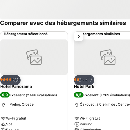
Comparer avec des hébergements similaires
Hébergement sélectionné
Hébergements similaires
suivant
Ajouter à mes favoris
Ajouter à mes favor
Hôtel
Hôtel
4 Étoiles
2 Étoiles
Partager
Partager
Hotel Panorama
Hotel Park
9,0
8,5
Excellent
(
2 466 évaluations
)
Excellent
(
1 269 évaluations
)
Prelog, Croatie
Čakovec, à 0.9 km de : Centre-
Wi-Fi gratuit
Wi-Fi gratuit
Spa
Parking
Parking
Climatisation