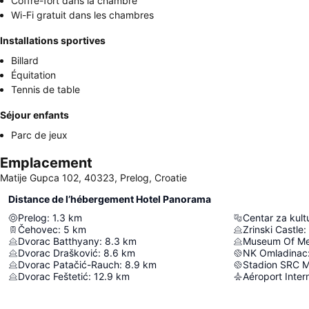
Coffre-fort dans la chambre
Wi-Fi gratuit dans les chambres
Installations sportives
Billard
Équitation
Tennis de table
Séjour enfants
Parc de jeux
Emplacement
Matije Gupca 102, 40323, Prelog, Croatie
Distance de l’hébergement Hotel Panorama
Prelog
:
1.3
km
Centar za kul
Čehovec
:
5
km
Zrinski Castle
:
Dvorac Batthyany
:
8.3
km
Museum Of Me
Dvorac Drašković
:
8.6
km
NK Omladinac
Dvorac Patačić-Rauch
:
8.9
km
Stadion SRC M
Dvorac Feštetić
:
12.9
km
Aéroport Inter