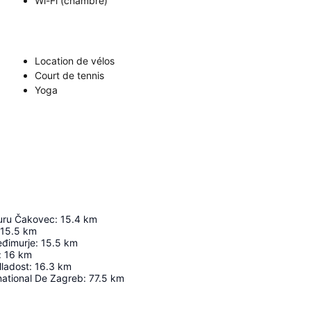
Wi-Fi (chambre)
Location de vélos
Court de tennis
Yoga
turu Čakovec
:
15.4
km
15.5
km
đimurje
:
15.5
km
:
16
km
ladost
:
16.3
km
national De Zagreb
:
77.5
km