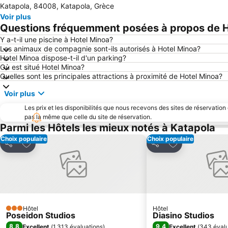
Katapola, 84008, Katapola, Grèce
Voir plus
Questions fréquemment posées à propos de H
Y a-t-il une piscine à Hotel Minoa?
Les animaux de compagnie sont-ils autorisés à Hotel Minoa?
Hotel Minoa dispose-t-il d'un parking?
Où est situé Hotel Minoa?
Quelles sont les principales attractions à proximité de Hotel Minoa?
Voir plus
Les prix et les disponibilités que nous recevons des sites de réservation
pas la même que celle du site de réservation.
Parmi les Hôtels les mieux notés à Katapola
Choix populaire
Choix populaire
Ajouter à mes favoris
Ajouter à mes f
Partager
Partager
Hôtel
Hôtel
3 Étoiles
Poseidon Studios
Diasino Studios
8,8
9,4
Excellent
(
1 313 évaluations
)
Excellent
(
343 évalu