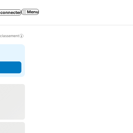
Menu
 connecter
 classement