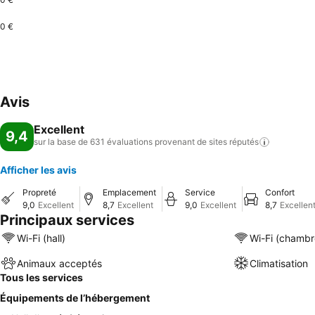
0 €
Avis
Excellent
9,4
sur la base de 631 évaluations provenant de sites
réputés
Afficher les avis
Propreté
Emplacement
Service
Confort
9,0
Excellent
8,7
Excellent
9,0
Excellent
8,7
Excellen
Principaux services
Wi-Fi (hall)
Wi-Fi (chambr
Animaux acceptés
Climatisation
Tous les services
Équipements de l’hébergement