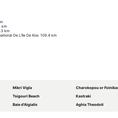
km
8
km
.3
km
ational De L'île De Kos
:
109.4
km
Agrandir la carte
Mikri Vigla
Charokopou or Foinika
Tsigouri Beach
Kastraki
Baie d'Aigialis
Aghia Theodoti