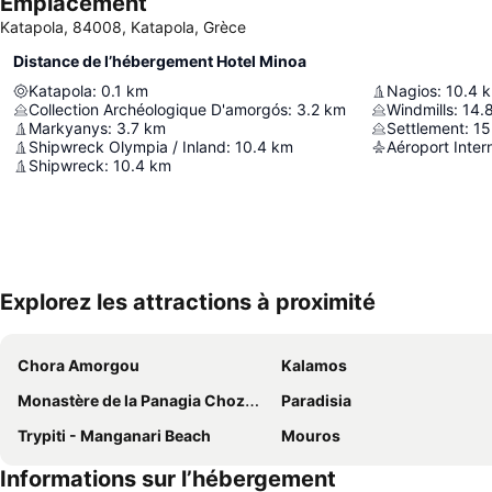
Emplacement
Katapola, 84008, Katapola, Grèce
Distance de l’hébergement Hotel Minoa
Katapola
:
0.1
km
Nagios
:
10.4
Collection Archéologique D'amorgós
:
3.2
km
Windmills
:
14.
Markyanys
:
3.7
km
Settlement
:
15
Shipwreck Olympia / Inland
:
10.4
km
Aéroport Intern
Shipwreck
:
10.4
km
Explorez les attractions à proximité
Chora Amorgou
Kalamos
Monastère de la Panagia Chozoviotissa
Paradisia
Trypiti - Manganari Beach
Mouros
Informations sur l’hébergement