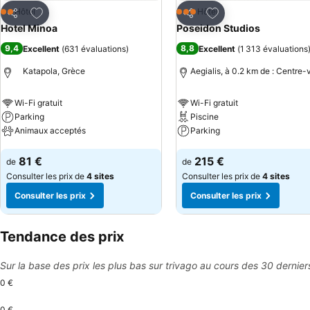
Ajouter à mes favoris
Ajouter à mes favor
Hôtel
Hôtel
2 Étoiles
3 Étoiles
Partager
Partager
Hotel Minoa
Poseidon Studios
9,4
8,8
Excellent
(
631 évaluations
)
Excellent
(
1 313 évaluations
Katapola, Grèce
Aegialis, à 0.2 km de : Centre-v
Wi-Fi gratuit
Wi-Fi gratuit
Parking
Piscine
Animaux acceptés
Parking
Consulter les prix
Consulter les prix
81 €
215 €
de
de
Consulter les prix de
4 sites
Consulter les prix de
4 sites
Consulter les prix
Consulter les prix
Tendance des prix
Sur la base des prix les plus bas sur trivago au cours des 30 dernier
0 €
0 €