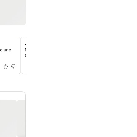
Jardin relaxant et snack-bar
ec une
Détends-toi dans le jardin de l'hôtel ou savoure des boi
snacks et des douceurs traditionnelles au snack-bar sur