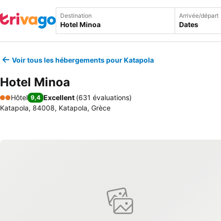
Destination
Arrivée/départ
Dates
Voir tous les hébergements pour Katapola
Hotel Minoa
Hôtel
Excellent
(
631 évaluations
)
9,4
2 Étoiles
Katapola, 84008, Katapola, Grèce