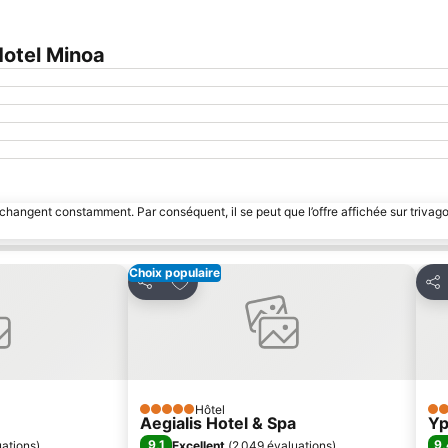
otel Minoa
 changent constamment. Par conséquent, il se peut que l’offre affichée sur trivago
Choix populaire
avoris
Ajouter à mes favoris
Partager
Par
Hôtel
5 Étoiles
3 É
Aegialis Hotel & Spa
Yp
9,1
9,
ations
)
Excellent
(
2 049 évaluations
)