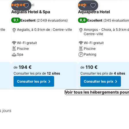
is
Ajouter à mes favoris
Ajouter à mes fav
Hôtel
Hôtel
5 Étoiles
3 Étoiles
Partager
Partager
Aegialis Hotel & Spa
Aquapetra Hotel
9,1
8,8
)
Excellent
(
2 049 évaluations
)
Excellent
(
345 évaluation
ille
Aegialis, à 0.9 km de : Centre-ville
Amorgos - Chora, à 5.9 km d
Centre-ville
Wi-Fi gratuit
Wi-Fi gratuit
Piscine
Piscine
Spa
Parking
Consulter les prix
Consulter les prix
194 €
110 €
de
de
Consulter les prix de
12 sites
Consulter les prix de
4 sites
Consulter les prix
Consulter les prix
Voir tous les hébergements pou
s jours