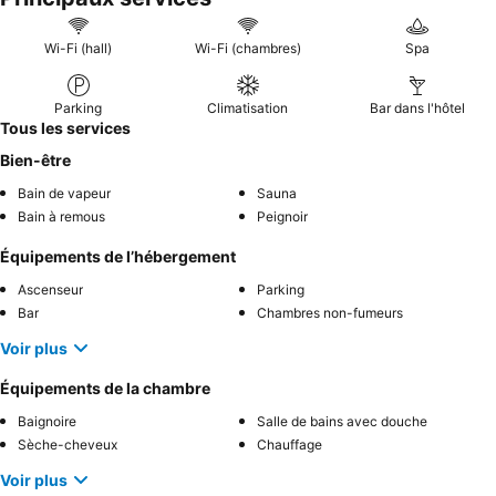
expérience plus calme, les clients pourraient envisager de
demander une chambre ne donnant pas sur la voie ferrée.
Wi-Fi (hall)
Wi-Fi (chambres)
Spa
Parking
Climatisation
Bar dans l'hôtel
Tous les services
Bien-être
Bain de vapeur
Sauna
Bain à remous
Peignoir
Équipements de l’hébergement
Ascenseur
Parking
Bar
Chambres non-fumeurs
Voir plus
Équipements de la chambre
Baignoire
Salle de bains avec douche
Sèche-cheveux
Chauffage
Voir plus