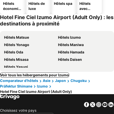
Hôtels
Hôtels de
Hôtels spa
Hôtels
économiq
luxe
avec
ues
parking
Hotel Fine Ciel Izumo Airport (Adult Only) : les
destinations à proximité
Hôtels Matsue
Hôtels Izumo
Hôtels Yonago
Hôtels Maniwa
Hôtels Oda
Hôtels Hamada
Hôtels Misasa
Hôtels Daisen
Hôtels Yasugi
Voir tous les hébergements pour Izumo
Comparateur d'hôtels
Asie
Japon
Chugoku
Präfektur Shimane
Izumo
Hotel Fine Ciel Izumo Airport (Adult Only)
Facebook
Twitter
Insta
Yo
Choisissez votre pays