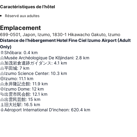
Caractéristiques de l’hôtel
Réservé aux adultes
Emplacement
699-0501, Japon, Izumo, 1830-1 Hikawacho Gakuto, Izumo
Distance de l’hébergement Hotel Fine Ciel Izumo Airport (Adult
Only)
Shōbara
:
0.4
km
Musée Archéologique De Kōjindani
:
2.8
km
加茂岩倉遺跡ガイダンス
:
4.1
km
平田城
:
7
km
Izumo Science Center
:
10.3
km
Izumo
:
11.1
km
永井隆記念館
:
11.9
km
Izumo Dome
:
12
km
出雲市民会館
:
12.1
km
出雲民芸館
:
15
km
旧大社駅
:
16.5
km
Aéroport International D'incheon
:
620.4
km