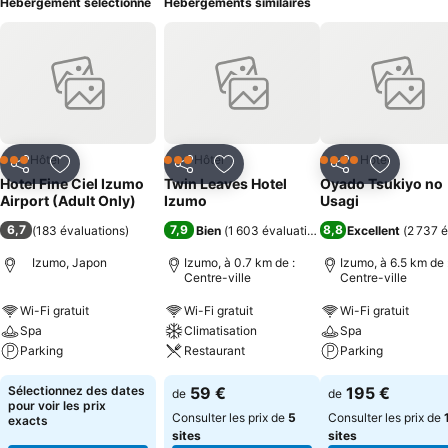
Hébergement sélectionné
Hébergements similaires
Hôtel
Hôtel
Hôtel
3 Étoiles
3 Étoiles
4 Étoiles
Partager
Ajouter à mes favoris
Partager
Ajouter à mes favoris
Partager
Ajouter à
Hotel Fine Ciel Izumo
Twin Leaves Hotel
Oyado Tsukiyo no
Airport (Adult Only)
Izumo
Usagi
6,7
7,9
8,8
(
183 évaluations
)
Bien
(
1 603 évaluations
)
Excellent
(
2 737 é
Izumo, Japon
Izumo, à 0.7 km de :
Izumo, à 6.5 km de 
Centre-ville
Centre-ville
Wi-Fi gratuit
Wi-Fi gratuit
Wi-Fi gratuit
Spa
Climatisation
Spa
Parking
Restaurant
Parking
Sélectionnez des dates
59 €
195 €
de
de
pour voir les prix
Consulter les prix de
5
Consulter les prix de
exacts
sites
sites