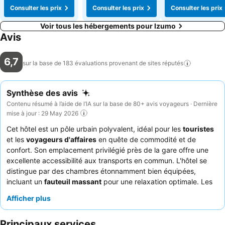
Consulter les prix
Consulter les prix
Consulter les prix
Voir tous les hébergements pour Izumo
Avis
6,7
sur la base de 183 évaluations provenant de sites
réputés
Synthèse des avis
Contenu résumé à l’aide de l’IA sur la base de 80+ avis voyageurs · Dernière
mise à jour : 29 May 2026
Cet hôtel est un pôle urbain polyvalent, idéal pour les
touristes
et les
voyageurs d'affaires
en quête de commodité et de
confort. Son emplacement privilégié près de la gare offre une
excellente accessibilité aux transports en commun. L'hôtel se
distingue par des chambres étonnamment bien équipées,
incluant un
fauteuil massant
pour une relaxation optimale. Les
clients louent constamment le personnel poli et serviable, ainsi
Afficher plus
que la qualité exceptionnelle de la cuisine, souvent décrite
comme digne d'un restaurant de luxe, malgré des défis
Principaux services
occasionnels concernant la capacité du petit-déjeuner. Pour une