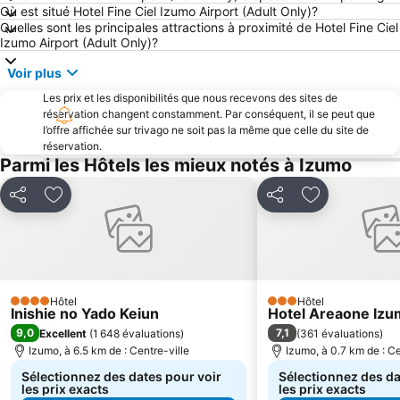
Où est situé Hotel Fine Ciel Izumo Airport (Adult Only)?
Quelles sont les principales attractions à proximité de Hotel Fine Ciel
Izumo Airport (Adult Only)?
Voir plus
Les prix et les disponibilités que nous recevons des sites de
réservation changent constamment. Par conséquent, il se peut que
l’offre affichée sur trivago ne soit pas la même que celle du site de
réservation.
Parmi les Hôtels les mieux notés à Izumo
Partager
Ajouter à mes favoris
Partager
Ajouter à mes
Hôtel
Hôtel
4 Étoiles
3 Étoiles
Inishie no Yado Keiun
Hotel Areaone Iz
9,0
7,1
Excellent
(
1 648 évaluations
)
(
361 évaluations
)
Izumo, à 6.5 km de : Centre-ville
Izumo, à 0.7 km de : Ce
Sélectionnez des dates pour voir
Sélectionnez des da
les prix exacts
les prix exacts