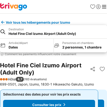
Favoris
Se con
Me
Voir tous les hébergements pour Izumo
Destination
Hotel Fine Ciel Izumo Airport (Adult Only)
Arrivée/départ
Personnes et chambres
Dates
2 personnes, 1 chambre
Comment les paiements influencent notre classement
Hotel Fine Ciel Izumo Airport
(Adult Only)
Partager
Aj
Hôtel
6,7
(
183 évaluations
)
3 Étoiles
699-0501, Japon, Izumo, 1830-1 Hikawacho Gakuto, Izumo
Sélectionnez des dates pour voir les prix exacts
Sélectionnez des dates pour voir les prix exacts
Consulter les prix
Consulter les prix