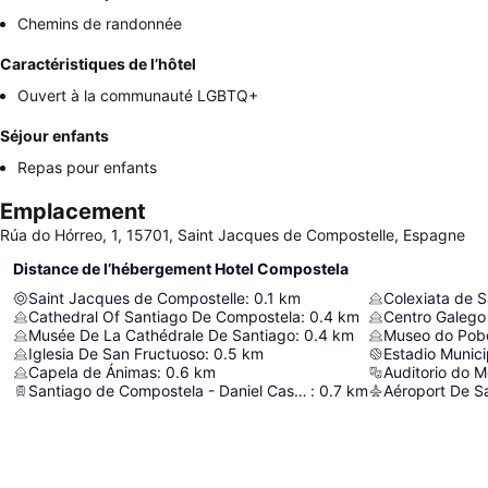
Chemins de randonnée
Caractéristiques de l’hôtel
Ouvert à la communauté LGBTQ+
Séjour enfants
Repas pour enfants
Emplacement
Rúa do Hórreo, 1, 15701, Saint Jacques de Compostelle, Espagne
Distance de l’hébergement Hotel Compostela
Saint Jacques de Compostelle
:
0.1
km
Colexiata de S
Cathedral Of Santiago De Compostela
:
0.4
km
Centro Galego
Musée De La Cathédrale De Santiago
:
0.4
km
Museo do Pob
Iglesia De San Fructuoso
:
0.5
km
Capela de Ánimas
:
0.6
km
Auditorio do 
Santiago de Compostela - Daniel Castelao
:
0.7
km