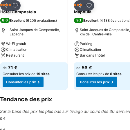
Ajouter à mes favoris
Ajouter à mes favor
Hôtel
Hôtel
4 Étoiles
3 Étoiles
Partager
Partager
Hotel Compostela
Mapoula
8,6
9,1
Excellent
(
6 205 évaluations
)
Excellent
(
4 138 évaluations
Saint Jacques de Compostelle,
Saint Jacques de Compostelle,
Espagne
km de : Centre-ville
Wi-Fi gratuit
Parking
Climatisation
Climatisation
Restaurant
Bar dans l'hôtel
71 €
56 €
de
de
Consulter les prix de
19 sites
Consulter les prix de
6 sites
Consulter les prix
Consulter les prix
Tendance des prix
Sur la base des prix les plus bas sur trivago au cours des 30 dernier
0 €
0 €