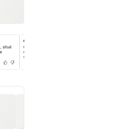
Chambres avec terrasse ou balcon privé
 situé
Certains hébergements offrent des éléments de design
de
comme une terrasse ou un balcon privé, offrant un esp
supplémentaire et des vues sur la ville.