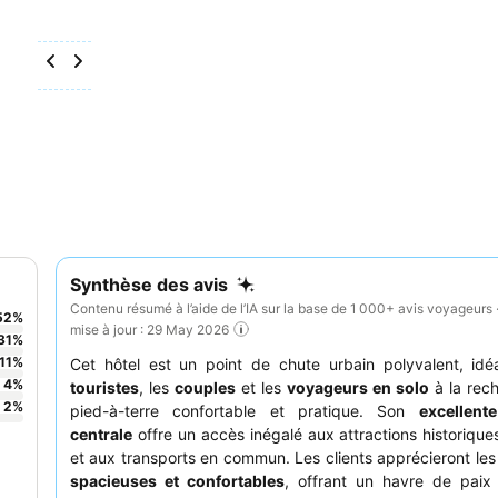
Synthèse des avis
Contenu résumé à l’aide de l’IA sur la base de 1 000+ avis voyageurs 
52
%
mise à jour : 29 May 2026
31
%
11
%
Cet hôtel est un point de chute urbain polyvalent, idé
4
%
touristes
, les
couples
et les
voyageurs en solo
à la rec
2
%
pied-à-terre confortable et pratique. Son
excellente
centrale
offre un accès inégalé aux attractions historiques
et aux transports en commun. Les clients apprécieront le
spacieuses et confortables
, offrant un havre de paix