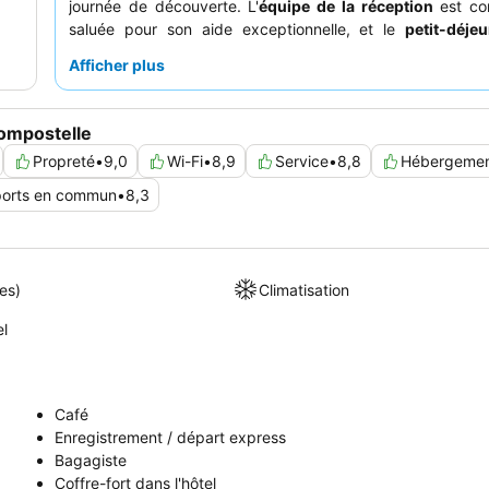
journée de découverte. L'
équipe de la réception
est co
saluée pour son aide exceptionnelle, et le
petit-déje
permet de bien commencer la journée grâce à une grande
Afficher plus
choix. Pour une expérience plus calme, les clients peuve
les chambres ne donnant pas sur la route principale.
Compostelle
Propreté
•
9,0
Wi-Fi
•
8,9
Service
•
8,8
Hébergeme
ports en commun
•
8,3
es)
Climatisation
el
Café
Enregistrement / départ express
Bagagiste
Coffre-fort dans l'hôtel