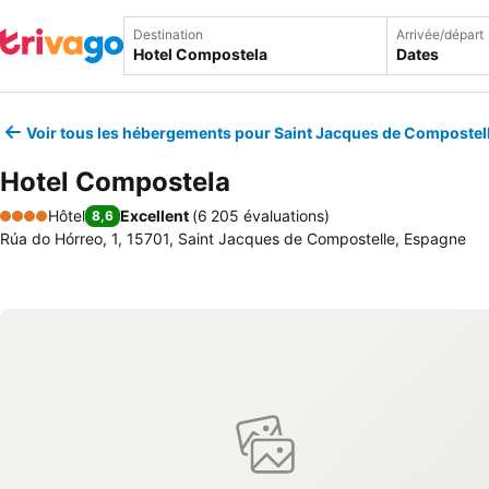
Destination
Arrivée/départ
Dates
Voir tous les hébergements pour Saint Jacques de Compostel
Hotel Compostela
Hôtel
Excellent
(
6 205 évaluations
)
8,6
4 Étoiles
Rúa do Hórreo, 1, 15701, Saint Jacques de Compostelle, Espagne