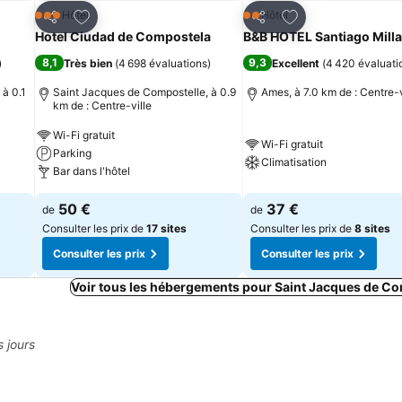
is
Ajouter à mes favoris
Ajouter à mes fav
Hôtel
Hôtel
3 Étoiles
2 Étoiles
Partager
Partager
Hotel Ciudad de Compostela
B&B HOTEL Santiago Mill
8,1
9,3
)
Très bien
(
4 698 évaluations
)
Excellent
(
4 420 évaluati
 à 0.1
Saint Jacques de Compostelle, à 0.9
Ames, à 7.0 km de : Centre-v
km de : Centre-ville
Wi-Fi gratuit
Wi-Fi gratuit
Parking
Climatisation
Bar dans l'hôtel
50 €
37 €
de
de
Consulter les prix de
17 sites
Consulter les prix de
8 sites
Consulter les prix
Consulter les prix
Voir tous les hébergements pour Saint Jacques de Co
s jours