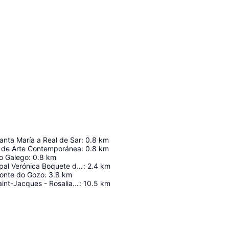
anta María a Real de Sar
:
0.8
km
 de Arte Contemporánea
:
0.8
km
o Galego
:
0.8
km
Estadio Municipal Verónica Boquete de San Lázaro
:
2.4
km
Monte do Gozo
:
3.8
km
Aéroport De Saint-Jacques - Rosalia De Castro
:
10.5
km