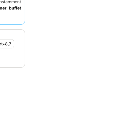
nstamment
uner buffet
 variété de
nt préférer
nt
•
8,7