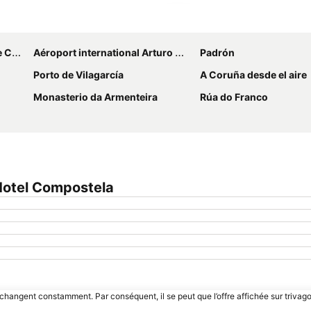
Agrandir la carte
tela
Aéroport international Arturo Merino Benítez
Padrón
Porto de Vilagarcía
A Coruña desde el aire
Monasterio da Armenteira
Rúa do Franco
Hotel Compostela
 changent constamment. Par conséquent, il se peut que l’offre affichée sur trivago