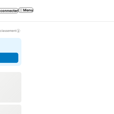
Menu
 connecter
 classement