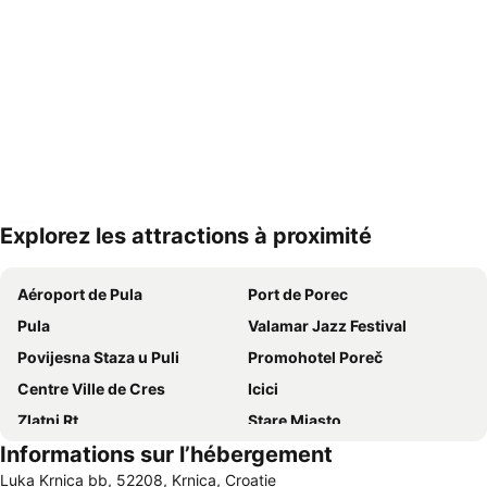
Explorez les attractions à proximité
Agrandir la carte
Aéroport de Pula
Port de Porec
Pula
Valamar Jazz Festival
Povijesna Staza u Puli
Promohotel Poreč
Centre Ville de Cres
Icici
Zlatni Rt
Stare Miasto
Informations sur l’hébergement
Istra Funtana
Malinska
Luka Krnica bb, 52208, Krnica, Croatie
Camping Krk
Delfin