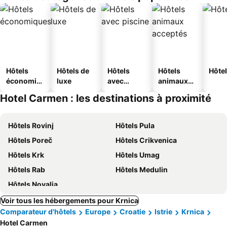
Hôtels
Hôtels de
Hôtels
Hôtels
Hôtel
économiq
luxe
avec
animaux
ues
piscine
acceptés
Hotel Carmen : les destinations à proximité
Hôtels Rovinj
Hôtels Pula
Hôtels Poreč
Hôtels Crikvenica
Hôtels Krk
Hôtels Umag
Hôtels Rab
Hôtels Medulin
Hôtels Novalja
Voir tous les hébergements pour Krnica
Comparateur d'hôtels
Europe
Croatie
Istrie
Krnica
Hotel Carmen