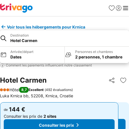
Favoris
Se con
Me
Voir tous les hébergements pour Krnica
Destination
Hotel Carmen
Arrivée/départ
Personnes et chambres
Dates
2 personnes, 1 chambre
Comment les paiements influencent notre classement
Hotel Carmen
Partager
Aj
Hôtel
8,7
Excellent
(
492 évaluations
)
3 Étoiles
Luka Krnica bb, 52208, Krnica, Croatie
144 €
144 €
de
de
Consulter les prix de
2 sites
Consulter les prix de
2 sites
Consulter les prix
Consulter les prix