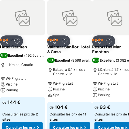
Hôtel
Hôtel
Hôtel
3 Étoiles
4 Étoiles
4 Étoiles
Partager
Ajouter à mes favoris
Partager
Ajouter à mes favoris
Partager
Ajouter à
Hotel Carmen
Valamar Sanfior Hotel
Resort Del Mar
& Casa
Emotion
8,7
Excellent
(
492 évaluations
)
9,1
8,8
Excellent
(
9 598 évaluations
Excellent
)
(
3 082 é
Krnica, Croatie
Rabac, à 0.1 km de :
Ližnjan, à 1.7 km de
Centre-ville
Centre-ville
Wi-Fi gratuit
Wi-Fi gratuit
Wi-Fi gratuit
Piscine
Piscine
Piscine
Parking
Spa
Parking
144 €
de
104 €
93 €
de
de
Consulter les prix de
2
Consulter les prix de
11
Consulter les prix de
sites
sites
sites
Consulter les prix
Consulter les prix
Consulter les prix