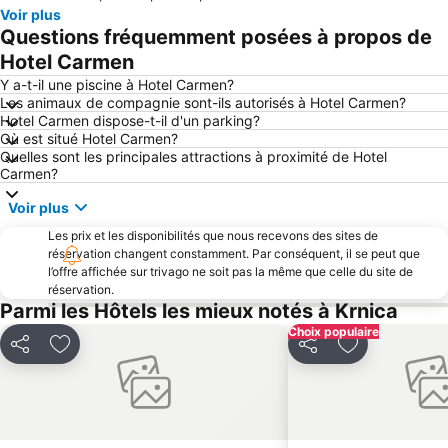
Voir plus
FKK Ulika
Maslinica
Questions fréquemment posées à propos de
Port Méridional d'Andana
Canal de Lème
Hotel Carmen
Promenade François Joseph et front de mer
Marina Punat
Y a-t-il une piscine à Hotel Carmen?
Les animaux de compagnie sont-ils autorisés à Hotel Carmen?
Port de Volosko
Hotel Carmen dispose-t-il d'un parking?
Où est situé Hotel Carmen?
Quelles sont les principales attractions à proximité de Hotel
Carmen?
Voir plus
Les prix et les disponibilités que nous recevons des sites de
réservation changent constamment. Par conséquent, il se peut que
l’offre affichée sur trivago ne soit pas la même que celle du site de
réservation.
Parmi les Hôtels les mieux notés à Krnica
Choix populaire
Partager
Ajouter à mes favoris
Partager
Ajouter à mes