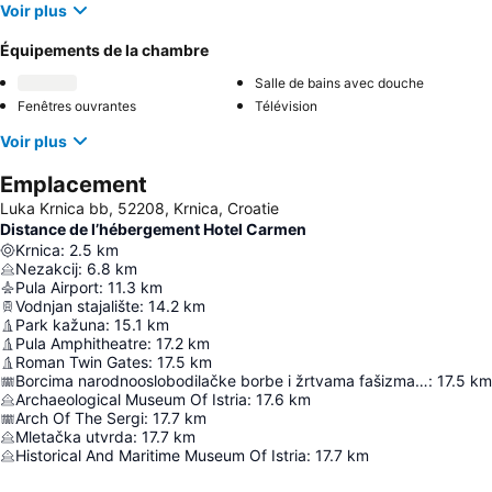
Voir plus
Équipements de la chambre
Salle de bains avec douche
Fenêtres ouvrantes
Télévision
Voir plus
Emplacement
Luka Krnica bb, 52208, Krnica, Croatie
Distance de l’hébergement Hotel Carmen
Krnica
:
2.5
km
Nezakcij
:
6.8
km
Pula Airport
:
11.3
km
Vodnjan stajalište
:
14.2
km
Park kažuna
:
15.1
km
Pula Amphitheatre
:
17.2
km
Roman Twin Gates
:
17.5
km
Borcima narodnooslobodilačke borbe i žrtvama fašizma 1941-1945
:
17.5
km
Archaeological Museum Of Istria
:
17.6
km
Arch Of The Sergi
:
17.7
km
Mletačka utvrda
:
17.7
km
Historical And Maritime Museum Of Istria
:
17.7
km