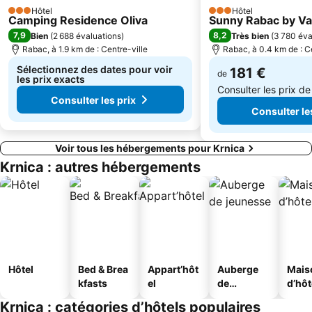
Hôtel
Hôtel
3 Étoiles
3 Étoiles
Camping Residence Oliva
Sunny Rabac by V
7,9
8,2
Bien
(
2 688 évaluations
)
Très bien
(
3 780 éva
Rabac, à 1.9 km de : Centre-ville
Rabac, à 0.4 km de : C
Sélectionnez des dates pour voir
181 €
de
les prix exacts
Consulter les prix d
Consulter les prix
Consulter le
Voir tous les hébergements pour Krnica
Krnica : autres hébergements
Hôtel
Bed & Brea
Appart’hôt
Auberge
Mais
kfasts
el
de
d’hô
jeunesse
Krnica : catégories d’hôtels populaires