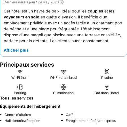
Dernière mise à jour : 29 May 2026
Cet hôtel est un havre de paix, idéal pour les
couples
et les
voyageurs en solo
en quête d'évasion. Il bénéficie d'un
emplacement privilégié avec un accès facile à un charmant port
de pêche et à une plage peu fréquentée. L'établissement
dispose d'une magnifique piscine avec une terrasse ensoleillée,
parfaite pour la détente. Les clients louent constamment
l'exceptionnelle gentillesse et la serviabilité du personnel,
Afficher plus
soulignant notamment le délicieux et varié petit-déjeuner fait
maison. Pour une expérience rafraîchissante, optez pour une
Principaux services
chambre avec balcon afin de profiter de la brise marine.
Wi-Fi (hall)
Wi-Fi (chambres)
Piscine
Parking
Climatisation
Bar dans l'hôtel
Tous les services
Équipements de l’hébergement
Centre d'affaires
Café
Hall d’entrée/réception
Enregistrement / départ express