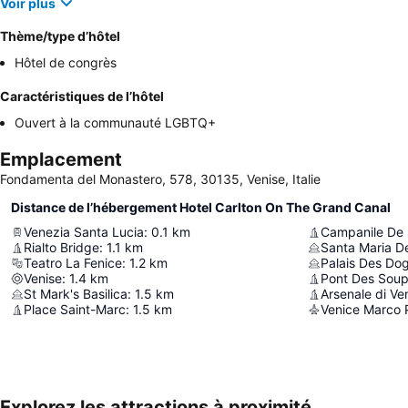
Voir plus
Thème/type d’hôtel
Hôtel de congrès
Caractéristiques de l’hôtel
Ouvert à la communauté LGBTQ+
Emplacement
Fondamenta del Monastero, 578, 30135, Venise, Italie
Distance de l’hébergement Hotel Carlton On The Grand Canal
Venezia Santa Lucia
:
0.1
km
Campanile De 
Rialto Bridge
:
1.1
km
Santa Maria De
Teatro La Fenice
:
1.2
km
Palais Des Do
Venise
:
1.4
km
Pont Des Soup
St Mark's Basilica
:
1.5
km
Arsenale di Ve
Place Saint-Marc
:
1.5
km
Venice Marco P
Explorez les attractions à proximité