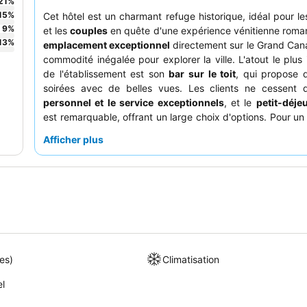
21
%
15
%
Cet hôtel est un charmant refuge historique, idéal pour l
9
%
et les
couples
en quête d'une expérience vénitienne roma
13
%
emplacement exceptionnel
directement sur le Grand Cana
commodité inégalée pour explorer la ville. L'atout le plus 
de l'établissement est son
bar sur le toit
, qui propose 
soirées avec de belles vues. Les clients ne cessent d
personnel et le service exceptionnels
, et le
petit-déje
est remarquable, offrant un large choix d'options. Pour un 
calme, les clients devraient envisager de demander une
Afficher plus
donnant pas sur le canal.
es)
Climatisation
el