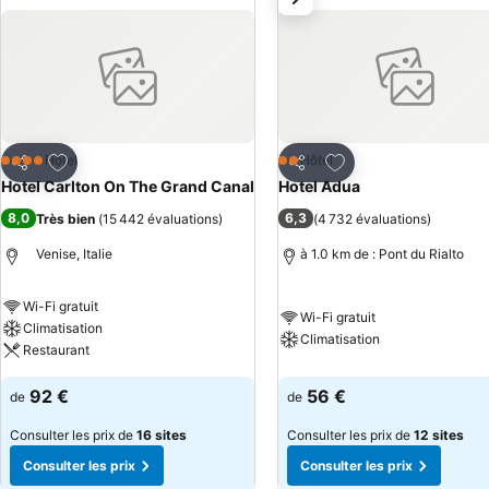
Ajouter à mes favoris
Ajouter à mes favor
Hôtel
Hôtel
4 Étoiles
2 Étoiles
Partager
Partager
Hotel Carlton On The Grand Canal
Hotel Adua
8,0
6,3
Très bien
(
15 442 évaluations
)
(
4 732 évaluations
)
Venise, Italie
à 1.0 km de : Pont du Rialto
Wi-Fi gratuit
Wi-Fi gratuit
Climatisation
Climatisation
Restaurant
92 €
56 €
de
de
Consulter les prix de
16 sites
Consulter les prix de
12 sites
Consulter les prix
Consulter les prix