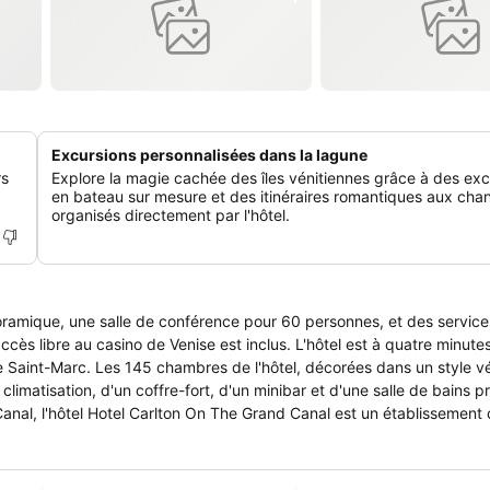
Excursions personnalisées dans la lagune
rs
Explore la magie cachée des îles vénitiennes grâce à des exc
en bateau sur mesure et des itinéraires romantiques aux chan
organisés directement par l'hôtel.
ramique, une salle de conférence pour 60 personnes, et des service
cès libre au casino de Venise est inclus. L'hôtel est à quatre minut
e Saint-Marc. Les 145 chambres de l'hôtel, décorées dans un style vé
 climatisation, d'un coffre-fort, d'un minibar et d'une salle de bains p
anal, l'hôtel Hotel Carlton On The Grand Canal est un établissement
En plus des petits déjeuners américains servis tous les matins, l'hôtel
nge Restaurant Top of the Sky sur le toit-terrasse. Le Carlton Café 