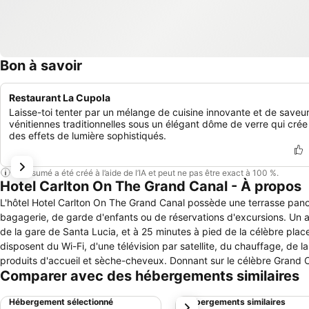
Bon à savoir
Restaurant La Cupola
Laisse-toi tenter par un mélange de cuisine innovante et de saveu
vénitiennes traditionnelles sous un élégant dôme de verre qui crée
des effets de lumière sophistiqués.
Ce résumé a été créé à l’aide de l’IA et peut ne pas être exact à 100 %.
Hotel Carlton On The Grand Canal - À propos
L'hôtel Hotel Carlton On The Grand Canal possède une terrasse pano
bagagerie, de garde d'enfants ou de réservations d'excursions. Un ac
de la gare de Santa Lucia, et à 25 minutes à pied de la célèbre plac
disposent du Wi-Fi, d'une télévision par satellite, du chauffage, de la
produits d'accueil et sèche-cheveux. Donnant sur le célèbre Grand C
Comparer avec des hébergements similaires
étoiles avec toit-terrasse, idéal pour un séjour romantique à Venise. 
restaurant La Cupola et son atmosphère romantique, ainsi que le Lou
Hébergement sélectionné
Hébergements similaires
suivant
ailleurs des boissons et collations.