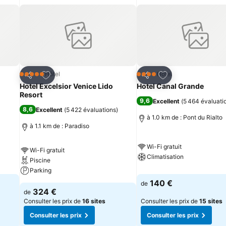
is
Ajouter à mes favoris
Ajouter à mes fav
Hôtel
Hôtel
5 Étoiles
4 Étoiles
Partager
Partager
Hotel Excelsior Venice Lido
Hotel Canal Grande
Resort
9,6
Excellent
(
5 464 évaluati
8,6
Excellent
(
5 422 évaluations
)
à 1.0 km de : Pont du Rialto
à 1.1 km de : Paradiso
Wi-Fi gratuit
Wi-Fi gratuit
Climatisation
Piscine
Parking
140 €
de
324 €
de
Consulter les prix de
16 sites
Consulter les prix de
15 sites
Consulter les prix
Consulter les prix