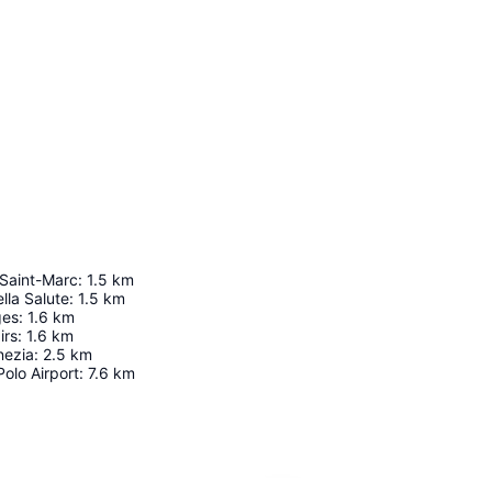
Saint-Marc
:
1.5
km
lla Salute
:
1.5
km
ges
:
1.6
km
irs
:
1.6
km
nezia
:
2.5
km
olo Airport
:
7.6
km