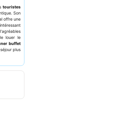
es
touristes
ntique. Son
l offre une
intéressant
d'agréables
e louer le
uner buffet
séjour plus
 chambre ne