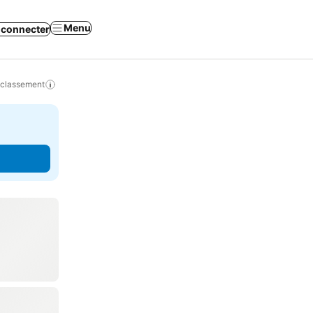
Menu
 connecter
 classement