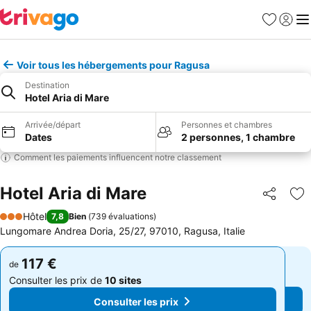
Favoris
Se con
Me
Voir tous les hébergements pour Ragusa
Destination
Hotel Aria di Mare
Arrivée/départ
Personnes et chambres
Dates
2 personnes, 1 chambre
Comment les paiements influencent notre classement
Hotel Aria di Mare
Partager
Aj
Hôtel
7,8
Bien
(
739 évaluations
)
3 Étoiles
Lungomare Andrea Doria, 25/27, 97010, Ragusa, Italie
117 €
117 €
de
de
Consulter les prix de
10 sites
Consulter les prix de
10 sites
Consulter les prix
Consulter les prix