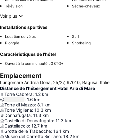
Télévision
Sèche-cheveux
Voir plus
Installations sportives
Location de vélos
Surf
Plongée
Snorkeling
Caractéristiques de l’hôtel
Ouvert à la communauté LGBTQ+
Emplacement
Lungomare Andrea Doria, 25/27, 97010, Ragusa, Italie
Distance de l’hébergement Hotel Aria di Mare
Torre Cabrera
:
1.2
km
:
1.6
km
Torre di Mezzo
:
8.1
km
Torre Vigliena
:
10.3
km
Donnafugata
:
11.3
km
Castello di Donnafugata
:
11.3
km
Castellaccio
:
12.7
km
Grotta delle Trabacche
:
16.1
km
Museo del Carretto Siciliano
:
18.2
km