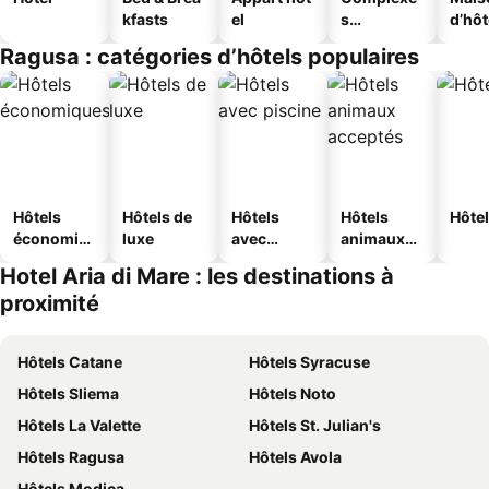
kfasts
el
s
d’hô
touristique
Ragusa : catégories d’hôtels populaires
s
Hôtels
Hôtels de
Hôtels
Hôtels
Hôtel
économiq
luxe
avec
animaux
ues
piscine
acceptés
Hotel Aria di Mare : les destinations à
proximité
Hôtels Catane
Hôtels Syracuse
Hôtels Sliema
Hôtels Noto
Hôtels La Valette
Hôtels St. Julian's
Hôtels Ragusa
Hôtels Avola
Hôtels Modica