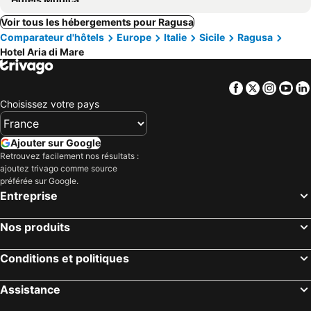
Voir tous les hébergements pour Ragusa
Comparateur d'hôtels
Europe
Italie
Sicile
Ragusa
Hotel Aria di Mare
Facebook
Twitter
Insta
Yo
Choisissez votre pays
Ajouter sur Google
Retrouvez facilement nos résultats :
ajoutez trivago comme source
préférée sur Google.
Entreprise
Nos produits
Conditions et politiques
Assistance