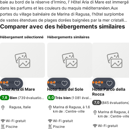
baie au bord de la réserve d’Irmino, l' Hôtel Aria di Mare est immergé
dans les parfums et les couleurs du maquis méditerranéen.Aux
portes du village balnéaire de Marina di Ragusa, l’hôtel surplombe
de vastes étendues de plages dorées baignées par la mer cristalline
Comparer avec des hébergements similaires
du sud-est de la Sicile, depuis des années Pavillon Bleu. La
propriété, entourée d'un parc oasis de parfums et de couleurs, se
Hébergement sélectionné
Hébergements similaires
compose d'une structure centrale avec vue sur mer qui comporte
25 chambres toutes issues de la restructuration d’anciennes
écuries.Les chambres, bénéficient d'un espace extérieur agréable
avec vue sur le magnifique jardin sicilien ou sur la cour intérieure de
l’hôtel équipée des sièges confortables pour profiter pleinement du
doux bruit de la mer.De plus, la piscine et solarium vous garantiront
des vacances inoubliables. En vue de respecter et de prendre soin
de l'environnement, l' hôtel a été construit en tenant compte des
Hôtel
Hôtel
Hôtel
3 Étoiles
3 Étoiles
4 Étoiles
Partager
Ajouter à mes favoris
Partager
Ajouter à mes favoris
Partager
Ajouter à
critères d' économie d'énergie. L'installation est équipée de
Hotel Aria di Mare
Hotel Baia del Sole
Hotel Parco della
panneaux photovoltaïques pour limiter les émissions de CO2 . Les
Rocca
7,8
8,0
Bien
(
739 évaluations
)
Très bien
(
1 081 évaluations
)
chambres , ainsi que les espaces communs, sont équipés de
7,0
(
845 évaluations
matériel en braille pour permettre à quiconque l'accès aux services
Ragusa, Italie
Marina di Ragusa, à 1.6
et la liberté de mouvement dans l'environnement.
km de : Centre-ville
Marina di Ragusa, à
km de : Centre-vill
Wi-Fi gratuit
Wi-Fi gratuit
Wi-Fi gratuit
Piscine
Piscine