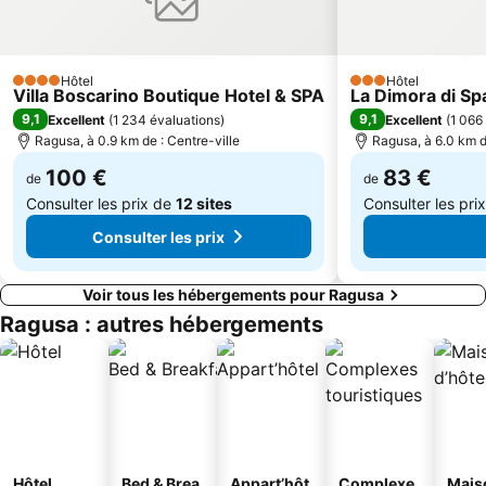
Hôtel
Hôtel
4 Étoiles
3 Étoiles
Villa Boscarino Boutique Hotel & SPA
La Dimora di Sp
9,1
9,1
Excellent
(
1 234 évaluations
)
Excellent
(
1 066
Ragusa, à 0.9 km de : Centre-ville
Ragusa, à 6.0 km d
100 €
83 €
de
de
Consulter les prix de
12 sites
Consulter les pri
Consulter les prix
Voir tous les hébergements pour Ragusa
Ragusa : autres hébergements
Hôtel
Bed & Brea
Appart’hôt
Complexe
Mais