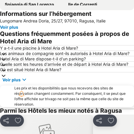
Spiaggia di San Lorenzo
Ile de Correnti
Informations sur l’hébergement
Giardino Ibleo
Lido Noto
Lungomare Andrea Doria, 25/27, 97010, Ragusa, Italie
Playa Grande
Donnafugata
Voir plus
Punta Secca
Punta Braccetto
Questions fréquemment posées à propos de
Scoglitti
Lago di Santa Rosalia
Hotel Aria di Mare
Late Baroque Towns of the Val di Noto
Porto Turistico di Marina di Ragusa
Y a-t-il une piscine à Hotel Aria di Mare?
Les animaux de compagnie sont-ils autorisés à Hotel Aria di Mare?
La cava di Ispica
Santa Maria del Focallo
Hotel Aria di Mare dispose-t-il d'un parking?
Quelle sont les heures d'arrivée et de départ à Hotel Aria di Mare?
Réserve naturelle de Vendicari
Où est situé Hotel Aria di Mare?
Voir plus
Les prix et les disponibilités que nous recevons des sites de
réservation changent constamment. Par conséquent, il se peut que
l’offre affichée sur trivago ne soit pas la même que celle du site de
réservation.
Parmi les Hôtels les mieux notés à Ragusa
Partager
Ajouter à mes favoris
Partager
Ajouter à 