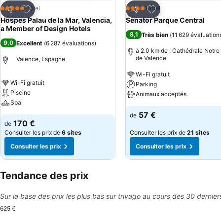
Ajouter à mes favoris
Ajouter à mes favor
Hôtel
Hôtel
5 Étoiles
4 Étoiles
Partager
Partager
Hospes Palau de la Mar, Valencia,
Senator Parque Central
a Member of Design Hotels
8,1
Très bien
(
11 629 évaluation
9,0
Excellent
(
6 287 évaluations
)
à 2.0 km de : Cathédrale Notr
de Valence
Valence, Espagne
Wi-Fi gratuit
Wi-Fi gratuit
Parking
Piscine
Animaux acceptés
Spa
57 €
de
170 €
de
Consulter les prix de
6 sites
Consulter les prix de
21 sites
Consulter les prix
Consulter les prix
Tendance des prix
Sur la base des prix les plus bas sur trivago au cours des 30 dernier
625 €