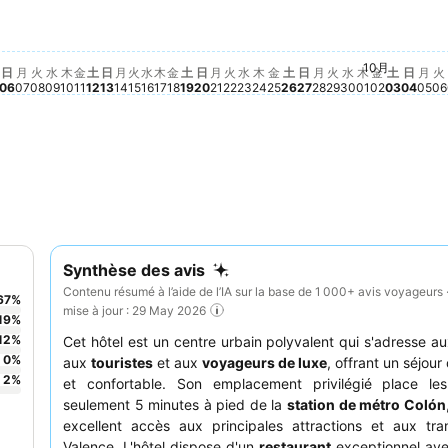
金, 9月 25
625 €
 9月 04
8 €
, 9月 05
95 €
火, 9月 29
469 €
土, 10月
469 €
火, 9月 15
451 €
月,
44
土, 9月 12
440 €
月, 9月 28
429 €
日, 1
430 
火, 9月 22
421 €
木, 9月 10
414 €
水, 9月 23
417 €
月, 9月 21
408 €
水, 9月 09
405 €
土, 9月 26
404 €
日, 9月 20
391 €
金, 9月 11
369 €
木, 9月 24
366 €
土, 9月 19
357 €
木, 9月 17
353 €
金, 9月 18
349 €
月, 9月 14
332 €
02
日, 9月 13
320 €
水, 9月 16
315 €
1
日, 9月 27
293 €
火, 9月 08
284 €
月 03
€
日, 9月 06
265 €
月, 9月 07
265 €
10月
水, 9月 30
Aucun prix di
木, 10月 01
Aucun prix 
金, 10月 
Aucun pri
火
A
日
月
火
水
木
金
土
日
月
火
水
木
金
土
日
月
火
水
木
金
土
日
月
火
水
木
金
土
日
月
火
06
07
08
09
10
11
12
13
14
15
16
17
18
19
20
21
22
23
24
25
26
27
28
29
30
01
02
03
04
05
06
Synthèse des avis
Contenu résumé à l’aide de l’IA sur la base de 1 000+ avis voyageurs 
67
%
mise à jour : 29 May 2026
19
%
12
%
Cet hôtel est un centre urbain polyvalent qui s'adresse a
0
%
aux
touristes
et aux
voyageurs de luxe
, offrant un séjou
2
%
et confortable. Son emplacement privilégié place les
seulement 5 minutes à pied de la
station de métro Colón
excellent accès aux principales attractions et aux tra
Valence. L'hôtel dispose d'un
restaurant
exceptionnel av