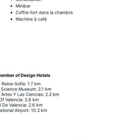
Minibar
Coffre-fort dans la chambre
Machine à café
Member of Design Hotels
s Reina-Sofía
:
1.7
km
pe Science Museum
:
2.1
km
Artes Y Las Ciencias
:
2.2
km
Of Valencia
:
2.6
km
d De Valencia
:
2.6
km
ational Airport
:
10.2
km