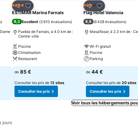
is
Ajouter à mes favoris
Ajouter à mes fav
Hôtel
Hôtel
4 Étoiles
3 Étoiles
Partager
Partager
ESTIMAR Marina Farnals
Flag Hotel Valencia
9,2
6,8
s
)
Excellent
(
3 610 évaluations
)
(
6 428 évaluations
)
e Dame
Puebla de Farnals, à 4.0 km de :
Masalfasar, à 2.3 km de : Ce
Centre-ville
Piscine
Wi-Fi gratuit
Climatisation
Piscine
Restaurant
Parking
85 €
44 €
de
de
Consulter les prix de
12 sites
Consulter les prix de
20 sites
Consulter les prix
Consulter les prix
Voir tous les hébergements po
s jours