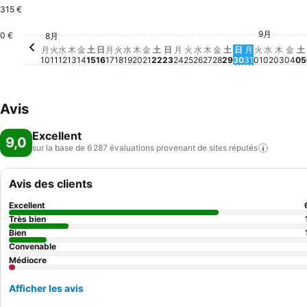
315 €
金,
52
土
4
水, 9月 
331 €
9月
火, 8月 11
302 €
木, 8月 13
301 €
火, 9月 0
297 €
火, 8月 25
284 €
0 €
木, 9
279 
8月
月, 8月 10
257 €
金, 8月 14
257 €
水, 8月 26
257 €
金, 8月 28
257 €
土, 8月 29
261 €
土, 8月 15
252 €
月, 8月 31
252 €
水, 8月 19
248 €
金, 8月 21
248 €
土, 8月 22
248 €
日, 8月 30
248 €
月, 8月 17
239 €
火, 8月 18
243 €
木, 8月 20
243 €
月, 8月 24
243 €
日, 8月 16
230 €
日, 8月 23
230 €
木, 8月 27
230 €
水, 8月 12
Aucun prix disponible à cette date
月
火
水
木
金
土
日
月
火
水
木
金
土
日
月
火
水
木
金
土
日
月
火
水
木
金
土
10
11
12
13
14
15
16
17
18
19
20
21
22
23
24
25
26
27
28
29
30
31
01
02
03
04
05
Avis
Excellent
9,0
sur la base de 6 287 évaluations provenant de sites
réputés
Avis des clients
Excellent
Très bien
Bien
Convenable
Médiocre
Afficher les avis