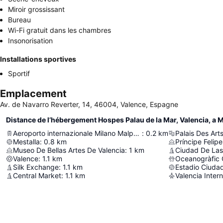
Miroir grossissant
Bureau
Wi-Fi gratuit dans les chambres
Insonorisation
Installations sportives
Sportif
Emplacement
Av. de Navarro Reverter, 14, 46004, Valence, Espagne
Distance de l’hébergement Hospes Palau de la Mar, Valencia, a 
Aeroporto internazionale Milano Malpensa - Silvio Berlusconi
:
0.2
km
Palais Des Art
Mestalla
:
0.8
km
Príncipe Feli
Museo De Bellas Artes De Valencia
:
1
km
Ciudad De Las 
Valence
:
1.1
km
Oceanogràfic 
Silk Exchange
:
1.1
km
Estadio Ciuda
Central Market
:
1.1
km
Valencia Intern