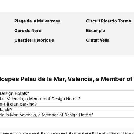
Agrandir la carte
Plage de la Malvarrosa
Circuit Ricardo Tormo
Gare du Nord
Eixample
Quartier Historique
Ciutat Vella
spes Palau de la Mar, Valencia, a Member of
 Design Hotels?
ar, Valencia, a Member of Design Hotels?
-t-il d'un parking?
Hotels?
 de la Mar, Valencia, a Member of Design Hotels?
 changent constamment. Par conséquent, il se peut que l’offre affichée sur trivago