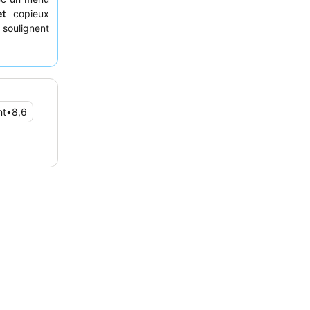
et
copieux
soulignent
et attentif,
 expérience
c un
balcon
nquillité.
nt
•
8,6