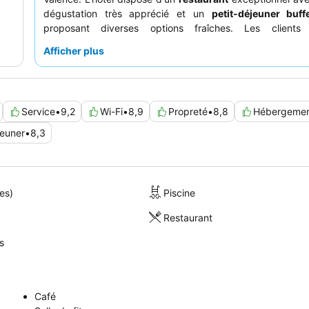
dégustation très apprécié et un
petit-déjeuner buff
proposant diverses options fraîches. Les clients 
constamment le
service exceptionnel
du personnel amical 
Afficher plus
qui se surpasse pour assurer un séjour agréable. Pour une
vraiment agréable, pensez à réserver une chambre ave
donnant sur la cour
pour commencer la journée en toute tra
Service
•
9,2
Wi-Fi
•
8,9
Propreté
•
8,8
Hébergeme
jeuner
•
8,3
es)
Piscine
Restaurant
s
Café