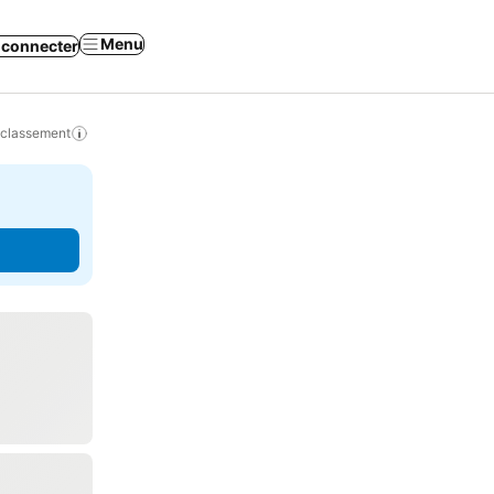
Menu
 connecter
 classement