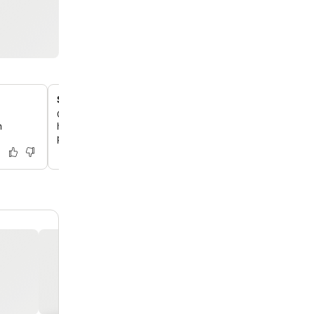
Spa relaxant avec divers soins
Offre-toi une expérience spa ressourçante avec un jacu
n
hammam, un sauna et une variété de massages et de so
professionnels.