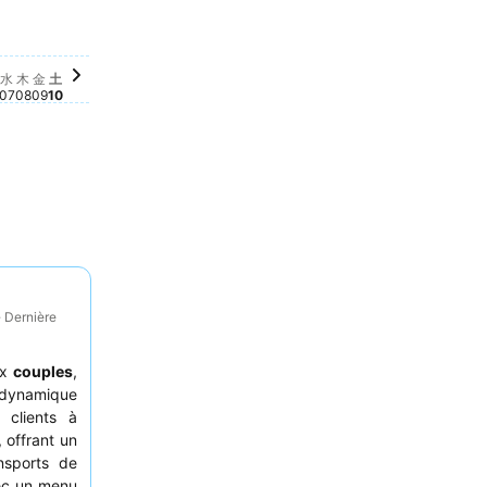
 03
 10月 05
5 €
0月 04
€
土, 10月 10
361 €
sponible à cette date
disponible à cette date
02
x disponible à cette date
, 10月 06
ucun prix disponible à cette date
水, 10月 07
Aucun prix disponible à cette date
木, 10月 08
Aucun prix disponible à cette date
金, 10月 09
Aucun prix disponible à cette date
水
木
金
土
07
08
09
10
· Dernière
ux
couples
,
r dynamique
 clients à
, offrant un
nsports de
ec un menu