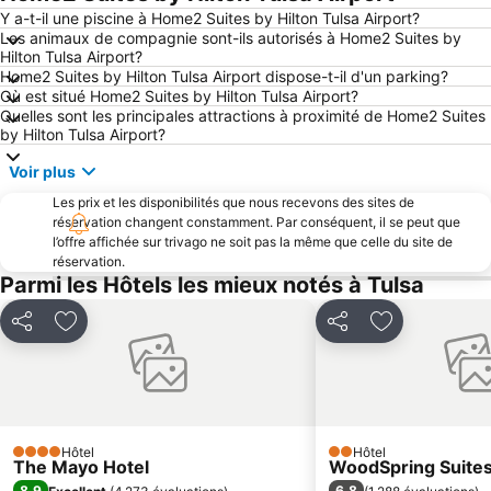
Y a-t-il une piscine à Home2 Suites by Hilton Tulsa Airport?
Les animaux de compagnie sont-ils autorisés à Home2 Suites by
Hilton Tulsa Airport?
Home2 Suites by Hilton Tulsa Airport dispose-t-il d'un parking?
Où est situé Home2 Suites by Hilton Tulsa Airport?
Quelles sont les principales attractions à proximité de Home2 Suites
by Hilton Tulsa Airport?
Voir plus
Les prix et les disponibilités que nous recevons des sites de
réservation changent constamment. Par conséquent, il se peut que
l’offre affichée sur trivago ne soit pas la même que celle du site de
réservation.
Parmi les Hôtels les mieux notés à Tulsa
Partager
Ajouter à mes favoris
Partager
Ajouter à mes
Hôtel
Hôtel
4 Étoiles
2 Étoiles
The Mayo Hotel
WoodSpring Suites
8,9
6,8