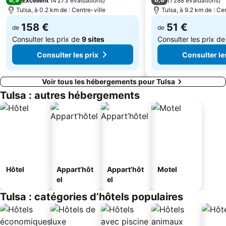
Excellent
(
4 273 évaluations
)
(
1 288 évaluations
)
Tulsa, à 0.2 km de : Centre-ville
Tulsa, à 9.2 km de : Cen
158 €
51 €
de
de
Consulter les prix de
9 sites
Consulter les prix d
Consulter les prix
Consulter le
Voir tous les hébergements pour Tulsa
Tulsa : autres hébergements
Hôtel
Appart’hôt
Appart’hôt
Motel
el
el
Tulsa : catégories d’hôtels populaires