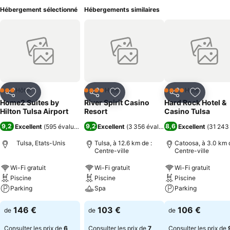
Hébergement sélectionné
Hébergements similaires
Hôtel
Hôtel
Hôtel
3 Étoiles
4 Étoiles
4 Étoiles
Partager
Ajouter à mes favoris
Partager
Ajouter à mes favoris
Partager
Ajouter à
Home2 Suites by
River Spirit Casino
Hard Rock Hotel &
Hilton Tulsa Airport
Resort
Casino Tulsa
9,2
9,2
8,6
Excellent
(
595 évaluations
)
Excellent
(
3 356 évaluations
Excellent
)
(
31 243
Tulsa, Etats-Unis
Tulsa, à 12.6 km de :
Catoosa, à 3.0 km d
Centre-ville
Centre-ville
Wi-Fi gratuit
Wi-Fi gratuit
Wi-Fi gratuit
Piscine
Piscine
Piscine
Parking
Spa
Parking
146 €
103 €
106 €
de
de
de
Consulter les prix de
6
Consulter les prix de
7
Consulter les prix de