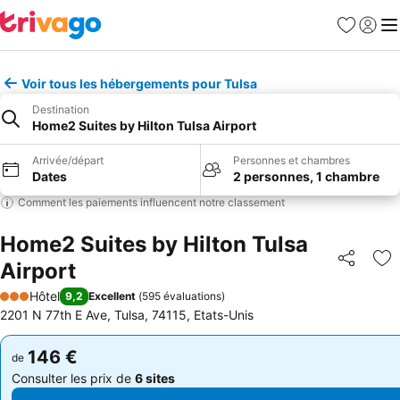
Favoris
Se con
Me
Voir tous les hébergements pour Tulsa
Destination
Home2 Suites by Hilton Tulsa Airport
Arrivée/départ
Personnes et chambres
Dates
2 personnes, 1 chambre
Comment les paiements influencent notre classement
Home2 Suites by Hilton Tulsa
Airport
Partager
Aj
Hôtel
9,2
Excellent
(
595 évaluations
)
3 Étoiles
2201 N 77th E Ave, Tulsa, 74115, Etats-Unis
146 €
146 €
de
de
Consulter les prix de
6 sites
Consulter les prix de
6 sites