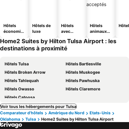
Hôtels
Hôtels de
Hôtels
Hôtels
Hôtel
économiq
luxe
avec
animaux
ues
piscine
acceptés
Home2 Suites by Hilton Tulsa Airport : les
destinations à proximité
Hôtels Tulsa
Hôtels Bartlesville
Hôtels Broken Arrow
Hôtels Muskogee
Hôtels Tahlequah
Hôtels Pawhuska
Hôtels Owasso
Hôtels Claremore
Hôtels Catoosa
Voir tous les hébergements pour Tulsa
Comparateur d'hôtels
Amérique du Nord
Etats-Unis
Oklahoma
Tulsa
Home2 Suites by Hilton Tulsa Airport