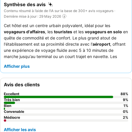
Synthèse des avis
Contenu résumé à l’aide de l’IA sur la base de 300+ avis voyageurs ·
Dernière mise à jour : 29 May 2026
Cet hôtel est un centre urbain polyvalent, idéal pour les
voyageurs d'affaires
, les
touristes
et les
voyageurs en solo
en
quête de commodité et de confort. Le plus grand atout de
l'établissement est sa proximité directe avec l'
aéroport
, offrant
une expérience de voyage fluide avec 5 à 10 minutes de
marche jusqu'au terminal ou un court trajet en navette. Les
clients peuvent profiter d'une
piscine d'eau salée chauffée
bien
Afficher plus
entretenue et d'une salle de sport parfaitement fonctionnelle. Le
personnel est constamment félicité pour son amabilité et sa
serviabilité exceptionnelles, complétant une expérience de
Avis des clients
petit-déjeuner généralement positive avec une variété d'options
chaudes et froides. Pour un séjour plus calme, les clients
Excellent
88
%
devraient envisager de demander une chambre donnant loin du
Très bien
9
%
bruit potentiel des trains.
Bien
1
%
Convenable
0
%
Médiocre
2
%
Afficher les avis