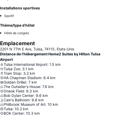
Installations sportives
Sportif
Thème/type d’hôtel
Hôtel de congrès
Emplacement
2201 N 77th E Ave, Tulsa, 74115, Etats-Unis
Distance de l’hébergement Home2 Suites by Hilton Tulsa
Airport
Tulsa International Airport
:
1.5
km
Tulsa Zoo
:
3.1
km
Train Stop
:
3.2
km
HA Chapman Stadium
:
6.4
km
Golden Driller
:
7
km
The Outsider's House
:
7.6
km
Oneok Field
:
9.3
km
Bob Dylan Center
:
9.6
km
Cain's Ballroom
:
9.8
km
Philbrook Museum of Art
:
10
km
Tulsa
:
10.2
km
BOK Center
:
10.3
km