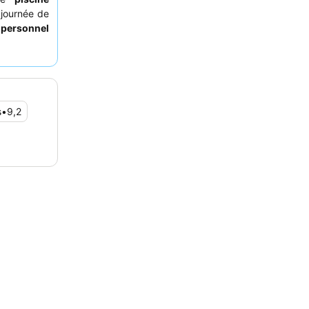
 journée de
e
personnel
posant une
x. Pour une
ander une
profiter de
s
•
9,2