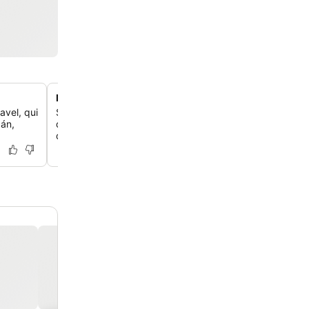
Petit-déjeuner buffet traditionnel d'Oaxaca
avel, qui
Savoure les saveurs locales authentiques, notamment le
bán,
d'Oaxaca, les chilaquiles frais et le mole régional servis 
dans la salle à manger.