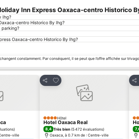
liday Inn Express Oaxaca-centro Historico B
y Ihg?
Oaxaca-centro Historico By Ihg?
n parking?
Express Oaxaca-centro Historico By Ihg?
 changent constamment. Par conséquent, il se peut que l’offre affichée sur trivago
avoris
Ajouter à mes favoris
Partager
Par
Hôtel
4 Étoiles
2 É
aca
Hotel Oaxaca Real
Ho
8,4
7,
luations
)
Très bien
(
5 472 évaluations
)
Centre-ville
Oaxaca, à 0.7 km de : Centre-ville