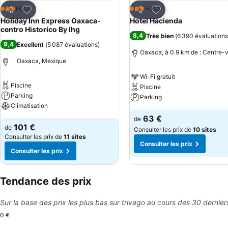
Ajouter à mes favoris
Ajouter à mes favor
Hôtel
Hôtel
3 Étoiles
3 Étoiles
Partager
Partager
Holiday Inn Express Oaxaca-
Hotel Hacienda
centro Historico By Ihg
8,4
Très bien
(
6 390 évaluations
9,4
Excellent
(
5 087 évaluations
)
Oaxaca, à 0.9 km de : Centre-v
Oaxaca, Mexique
Wi-Fi gratuit
Piscine
Piscine
Parking
Parking
Climatisation
63 €
de
101 €
de
Consulter les prix de
10 sites
Consulter les prix de
11 sites
Consulter les prix
Consulter les prix
Tendance des prix
Sur la base des prix les plus bas sur trivago au cours des 30 dernier
0 €