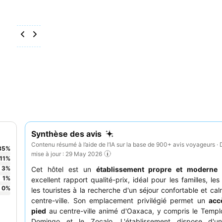
Synthèse des avis
Contenu résumé à l’aide de l’IA sur la base de 900+ avis voyageurs · 
85
%
mise à jour : 29 May 2026
11
%
3
%
Cet hôtel est un
établissement propre et moderne
o
1
%
excellent rapport qualité-prix, idéal pour les familles, le
0
%
les touristes à la recherche d'un séjour confortable et ca
centre-ville. Son emplacement privilégié permet un
acc
pied
au centre-ville animé d'Oaxaca, y compris le Templ
Domingo et le Zocalo. L'établissement dispose d'