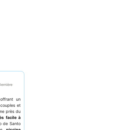
Dernière
ffrant un
s couples et
lme près du
ès facile à
o de Santo
une
piscine