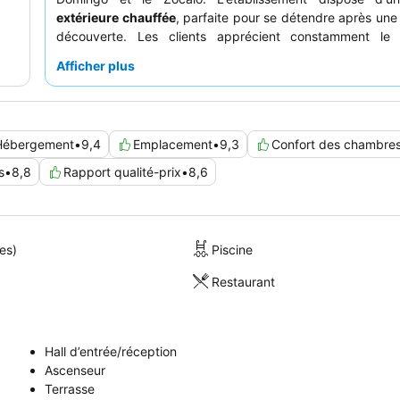
extérieure chauffée
, parfaite pour se détendre après une
découverte. Les clients apprécient constamment l
attentif
et l'
excellent petit-déjeuner buffet gratuit
, pro
Afficher plus
grande variété de plats et de délicieux chocolats locau
expérience vraiment personnalisée, pensez à dem
chambre avec un balcon privé ou un balcon Juliette pour 
vues agréables.
Hébergement
•
9,4
Emplacement
•
9,3
Confort des chambre
s
•
8,8
Rapport qualité-prix
•
8,6
es)
Piscine
Restaurant
Hall d’entrée/réception
Ascenseur
Terrasse