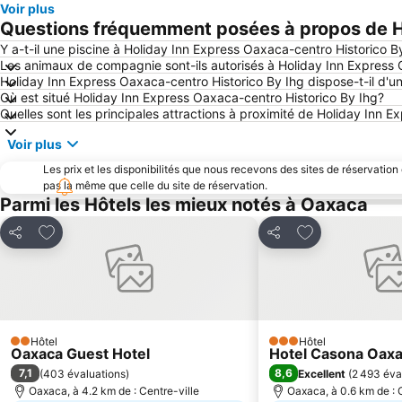
Voir plus
Questions fréquemment posées à propos de Ho
Y a-t-il une piscine à Holiday Inn Express Oaxaca-centro Historico B
Les animaux de compagnie sont-ils autorisés à Holiday Inn Express 
Holiday Inn Express Oaxaca-centro Historico By Ihg dispose-t-il d'u
Où est situé Holiday Inn Express Oaxaca-centro Historico By Ihg?
Quelles sont les principales attractions à proximité de Holiday Inn 
Voir plus
Les prix et les disponibilités que nous recevons des sites de réservation
pas la même que celle du site de réservation.
Parmi les Hôtels les mieux notés à Oaxaca
Ajouter à mes favoris
Ajouter à mes f
Partager
Partager
Hôtel
Hôtel
2 Étoiles
3 Étoiles
Oaxaca Guest Hotel
Hotel Casona Oax
7,1
8,6
(
403 évaluations
)
Excellent
(
2 493 éva
Oaxaca, à 4.2 km de : Centre-ville
Oaxaca, à 0.6 km de : 