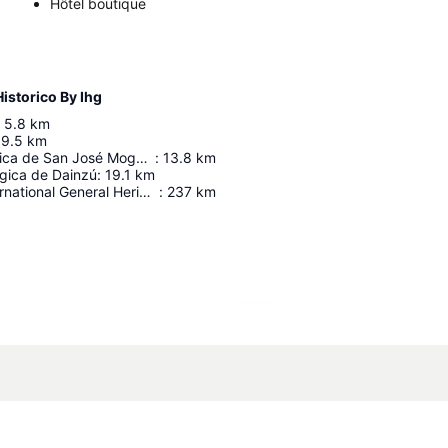
Hôtel boutique
istorico By Ihg
5.8
km
9.5
km
Zona arquelógica de San José Mogote
:
13.8
km
gica de Dainzú
:
19.1
km
L'aéroport International General Heriberto Jara
:
237
km
Agrandir la carte