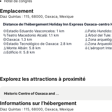
Hôtel de congrès
Emplacement
Diaz Quintas : 115, 68000, Oaxaca, Mexique
Distance de l’hébergement Holiday Inn Express Oaxaca-centro H
Estadio Eduardo Vasconcelos
:
1
km
Patio Hundido
:
Teatro Macedonio Alcalá
:
1.1
km
Árbol del Tule
:
Oaxaca
:
1.3
km
Estadio Tecnológico de Oaxaca
:
2.8
km
Zona Arqueoló
Monte Albán
:
5.8
km
Edificio II
:
5.8
km
Explorez les attractions à proximité
Historic Centre of Oaxaca and Archaeological Site of Monte Albán
Informations sur l’hébergement
Diaz Quintas : 115, 68000, Oaxaca, Mexique