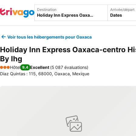
Destination
Arrivée/départ
Dates
Voir tous les hébergements pour Oaxaca
Holiday Inn Express Oaxaca-centro Hi
By Ihg
Hôtel
Excellent
(
5 087 évaluations
)
9,4
3 Étoiles
Diaz Quintas : 115, 68000, Oaxaca, Mexique