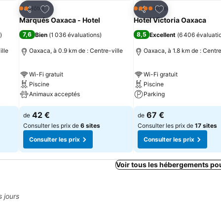
is
Ajouter à mes favoris
Ajouter à mes fav
Hôtel
Hôtel
2 Étoiles
4 Étoiles
Partager
Partager
Marqués Oaxaca - Hotel
Hotel Victoria Oaxaca
7,6
8,5
)
Bien
(
1 036 évaluations
)
Excellent
(
6 406 évaluati
ille
Oaxaca, à 0.9 km de : Centre-ville
Oaxaca, à 1.8 km de : Centre
Wi-Fi gratuit
Wi-Fi gratuit
Piscine
Piscine
Animaux acceptés
Parking
42 €
67 €
de
de
Consulter les prix de
6 sites
Consulter les prix de
17 sites
Consulter les prix
Consulter les prix
Voir tous les hébergements po
s jours