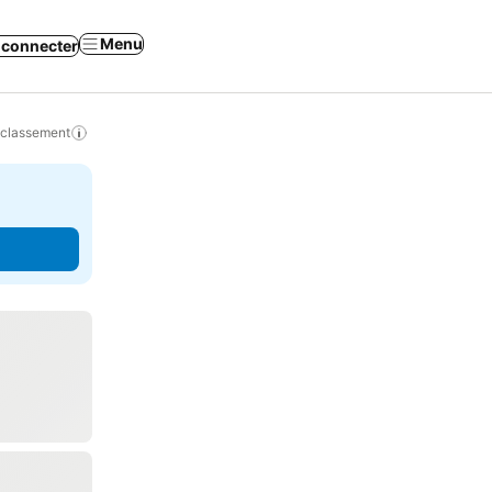
Menu
 connecter
 classement