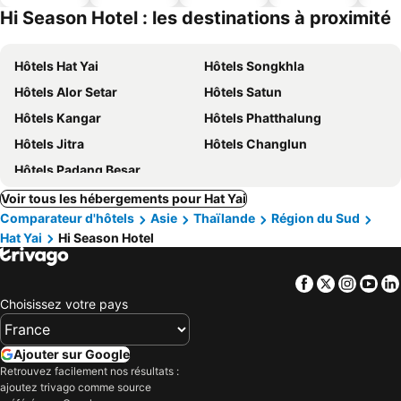
ues
piscine
acceptés
Hi Season Hotel : les destinations à proximité
Hôtels Hat Yai
Hôtels Songkhla
Hôtels Alor Setar
Hôtels Satun
Hôtels Kangar
Hôtels Phatthalung
Hôtels Jitra
Hôtels Changlun
Hôtels Padang Besar
Voir tous les hébergements pour Hat Yai
Comparateur d'hôtels
Asie
Thaïlande
Région du Sud
Hat Yai
Hi Season Hotel
Facebook
Twitter
Insta
Yo
Choisissez votre pays
Ajouter sur Google
Retrouvez facilement nos résultats :
ajoutez trivago comme source