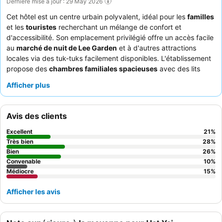
Dernière mise à jour : 29 May 2026
Cet hôtel est un centre urbain polyvalent, idéal pour les
familles
et les
touristes
recherchant un mélange de confort et
d'accessibilité. Son emplacement privilégié offre un accès facile
au
marché de nuit de Lee Garden
et à d'autres attractions
locales via des tuk-tuks facilement disponibles. L'établissement
propose des
chambres familiales spacieuses
avec des lits
confortables, garantissant un séjour relaxant pour tous les
Afficher plus
clients. Le personnel, en particulier l'
équipe d'entretien
ménager
, est constamment félicité pour sa politesse et son
efficacité, complétant le
petit-déjeuner buffet
pratique et le
Avis des clients
restaurant shabu-shabu sur place. Pour ceux qui voyagent avec
un véhicule, le
grand parking pratique
est un avantage
Excellent
21
%
considérable.
Très bien
28
%
Bien
26
%
Convenable
10
%
Médiocre
15
%
Afficher les avis