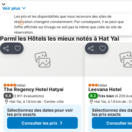
Voir plus
Les prix et les disponibilités que nous recevons des sites de
réservation changent constamment. Par conséquent, il se peut que
l’offre affichée sur trivago ne soit pas la même que celle du site de
réservation.
Parmi les Hôtels les mieux notés à Hat Yai
Partager
Ajouter à mes favoris
Partager
Ajouter à mes
Hôtel
Hôtel
4 Étoiles
3 Étoiles
The Regency Hotel Hatyai
Leevana Hotel
6,8
8,2
(
3 911 évaluations
)
Très bien
(
4 209 éva
Hat Yai, à 1.6 km de : Centre-ville
Hat Yai, à 1.9 km de : C
Sélectionnez des dates pour voir
Sélectionnez des da
les prix exacts
les prix exacts
Consulter les prix
Consulter le