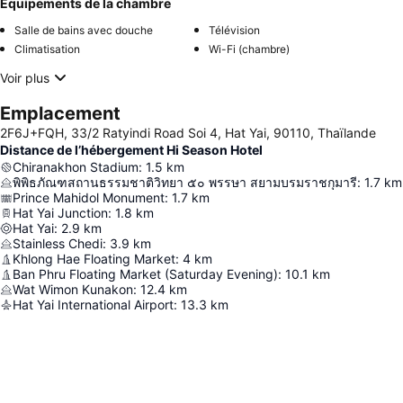
Équipements de la chambre
Salle de bains avec douche
Télévision
Climatisation
Wi-Fi (chambre)
Voir plus
Emplacement
2F6J+FQH, 33/2 Ratyindi Road Soi 4, Hat Yai, 90110, Thaïlande
Distance de l’hébergement Hi Season Hotel
Chiranakhon Stadium
:
1.5
km
พิพิธภัณฑสถานธรรมชาติวิทยา ๕๐ พรรษา สยามบรมราชกุมารี
:
1.7
km
Prince Mahidol Monument
:
1.7
km
Hat Yai Junction
:
1.8
km
Hat Yai
:
2.9
km
Stainless Chedi
:
3.9
km
Khlong Hae Floating Market
:
4
km
Ban Phru Floating Market (Saturday Evening)
:
10.1
km
Wat Wimon Kunakon
:
12.4
km
Hat Yai International Airport
:
13.3
km