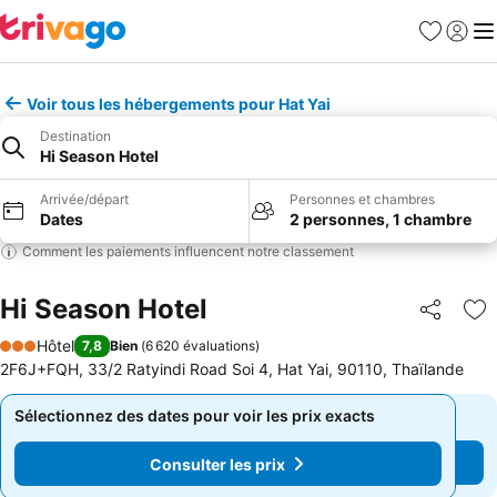
Favoris
Se con
Me
Voir tous les hébergements pour Hat Yai
Destination
Hi Season Hotel
Arrivée/départ
Personnes et chambres
Dates
2 personnes, 1 chambre
Comment les paiements influencent notre classement
Hi Season Hotel
Partager
Aj
Hôtel
7,8
Bien
(
6 620 évaluations
)
3 Étoiles
2F6J+FQH, 33/2 Ratyindi Road Soi 4, Hat Yai, 90110, Thaïlande
Sélectionnez des dates pour voir les prix exacts
Sélectionnez des dates pour voir les prix exacts
Consulter les prix
Consulter les prix