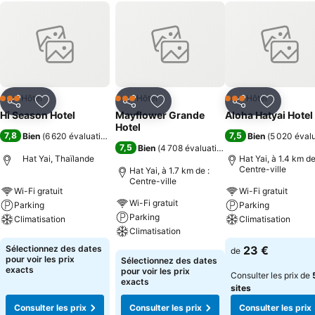
Hôtel
Hôtel
Hôtel
3 Étoiles
3 Étoiles
3 Étoiles
Partager
Ajouter à mes favoris
Partager
Ajouter à mes favoris
Partager
Ajouter à
Hi Season Hotel
Mayflower Grande
Aloha Hatyai Hotel
Hotel
7,8
7,5
Bien
(
6 620 évaluations
)
Bien
(
5 020 éval
7,5
Bien
(
4 708 évaluations
)
Hat Yai, Thaïlande
Hat Yai, à 1.4 km de
Centre-ville
Hat Yai, à 1.7 km de :
Centre-ville
Wi-Fi gratuit
Wi-Fi gratuit
Wi-Fi gratuit
Parking
Parking
Parking
Climatisation
Climatisation
Climatisation
Consulter les prix
Consulter les pri
Sélectionnez des dates
23 €
de
Consulter les prix
pour voir les prix
Sélectionnez des dates
exacts
pour voir les prix
Consulter les prix de
exacts
sites
Consulter les prix
Consulter les prix
Consulter les prix