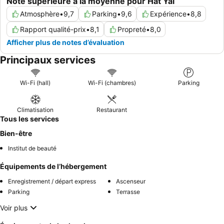
Note supérieure à la moyenne pour Hat Yai
Atmosphère
•
9,7
Parking
•
9,6
Expérience
•
8,8
Rapport qualité-prix
•
8,1
Propreté
•
8,0
Afficher plus de notes d’évaluation
Principaux services
Wi-Fi (hall)
Wi-Fi (chambres)
Parking
Climatisation
Restaurant
Tous les services
Bien-être
Institut de beauté
Équipements de l’hébergement
Enregistrement / départ express
Ascenseur
Parking
Terrasse
Voir plus