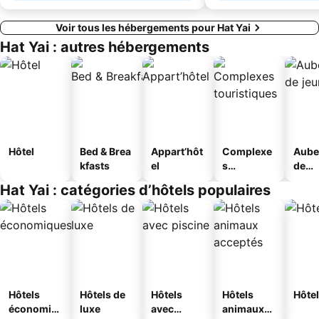
Voir tous les hébergements pour Hat Yai
Hat Yai : autres hébergements
Hôtel
Bed & Brea
Appart’hôt
Complexe
Aube
kfasts
el
s
de
touristique
jeun
Hat Yai : catégories d’hôtels populaires
s
Hôtels
Hôtels de
Hôtels
Hôtels
Hôtel
économiq
luxe
avec
animaux