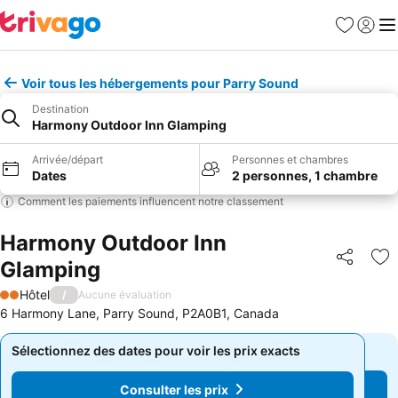
Favoris
Se con
Me
Voir tous les hébergements pour Parry Sound
Destination
Harmony Outdoor Inn Glamping
Arrivée/départ
Personnes et chambres
Dates
2 personnes, 1 chambre
Comment les paiements influencent notre classement
Harmony Outdoor Inn
Glamping
Partager
Aj
Hôtel
/
Aucune évaluation
2 Étoiles
6 Harmony Lane, Parry Sound, P2A0B1, Canada
Sélectionnez des dates pour voir les prix exacts
Sélectionnez des dates pour voir les prix exacts
Consulter les prix
Consulter les prix