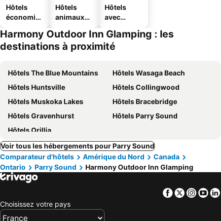
Hôtels
Hôtels
Hôtels
économiq
animaux
avec
ues
acceptés
parking
Harmony Outdoor Inn Glamping : les
destinations à proximité
Hôtels The Blue Mountains
Hôtels Wasaga Beach
Hôtels Huntsville
Hôtels Collingwood
Hôtels Muskoka Lakes
Hôtels Bracebridge
Hôtels Gravenhurst
Hôtels Parry Sound
Hôtels Orillia
Voir tous les hébergements pour Parry Sound
Comparateur d'hôtels
Amérique du Nord
Canada
Ontario
Parry Sound
Harmony Outdoor Inn Glamping
Facebook
Twitter
Insta
Yo
Choisissez votre pays