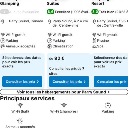
Glamping
Suites
Resort
/
8,6
8,0
Aucune évaluation
Excellent
(
1 996 évaluations
Très bien
)
(
2 023 é
Parry Sound, Canada
Parry Sound, à 2.4 km
Parry Sound, à 9.2
de : Centre-ville
de : Centre-ville
Wi-Fi gratuit
Wi-Fi gratuit
Wi-Fi gratuit
Parking
Parking
Piscine
Animaux acceptés
Climatisation
Spa
Sélectionnez des dates
92 €
Sélectionnez des da
de
pour voir les prix
pour voir les prix
exacts
exacts
Consulter les prix de
7
sites
Consulter les prix
Consulter les prix
Consulter les prix
Voir tous les hébergements pour Parry Sound
Principaux services
Wi-Fi (hall)
Wi-Fi (chambres)
Parking
Animaux acceptés