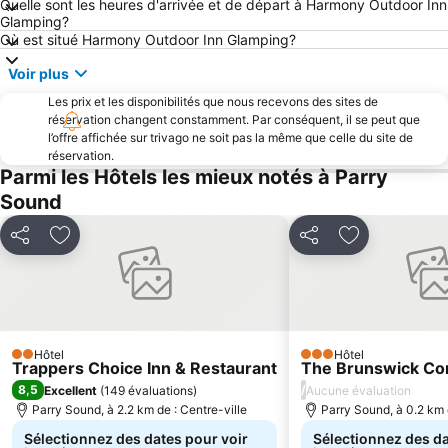
Quelle sont les heures d'arrivée et de départ à Harmony Outdoor Inn
Glamping?
Où est situé Harmony Outdoor Inn Glamping?
Voir plus
Les prix et les disponibilités que nous recevons des sites de
réservation changent constamment. Par conséquent, il se peut que
l’offre affichée sur trivago ne soit pas la même que celle du site de
réservation.
Parmi les Hôtels les mieux notés à Parry
Sound
Partager
Ajouter à mes favoris
Partager
Ajouter à mes
Hôtel
Hôtel
2 Étoiles
3 Étoiles
Trappers Choice Inn & Restaurant
The Brunswick Co
8,5
/
Excellent
(
149 évaluations
)
Aucune évaluation
Parry Sound, à 2.2 km de : Centre-ville
Parry Sound, à 0.2 km 
Sélectionnez des dates pour voir
Sélectionnez des da