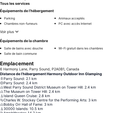
Tous les services
Équipements de l’hébergement
Parking
Animaux acceptés
Chambres non-fumeurs
PC avec accès Internet
Voir plus
Équipements de la chambre
Salle de bains avec douche
Wi-Fi gratuit dans les chambres
Salle de bain commune
Emplacement
6 Harmony Lane, Parry Sound, P2A0B1, Canada
Distance de l’hébergement Harmony Outdoor Inn Glamping
Parry Sound
:
2.1
km
Parry Sound
:
2.4
km
West Parry Sound District Museum on Tower Hill
:
2.4
km
The Museum on Tower Hill
:
2.4
km
Island Queen Cruise
:
2.8
km
Charles W. Stockey Centre for the Performing Arts
:
3
km
Bobby Orr Hall of Fame
:
3
km
30000 Islands
:
10.5
km
Amphitheater
:
14.2
km