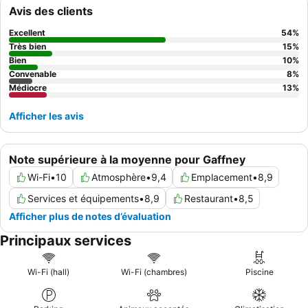
offres de petit-déjeuner
satisfaisantes et variées, qui
Avis des clients
dépassent souvent les sélections continentales typiques. Pour
une expérience plus calme, les clients peuvent préférer les
Excellent
54
%
chambres ne donnant pas sur l'autoroute.
Très bien
15
%
Bien
10
%
Convenable
8
%
Médiocre
13
%
Afficher les avis
Note supérieure à la moyenne pour Gaffney
Wi-Fi
•
10
Atmosphère
•
9,4
Emplacement
•
8,9
Services et équipements
•
8,9
Restaurant
•
8,5
Afficher plus de notes d’évaluation
Principaux services
Wi-Fi (hall)
Wi-Fi (chambres)
Piscine