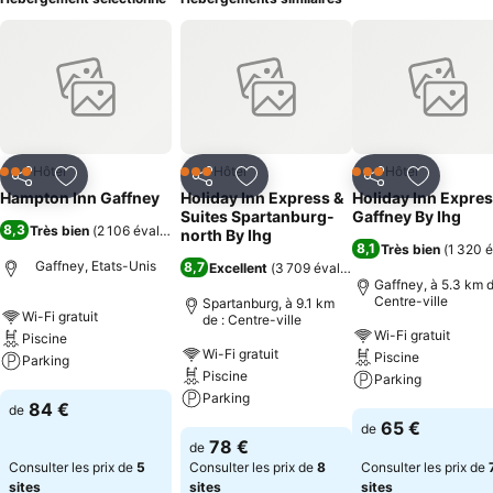
Hôtel
Hôtel
Hôtel
3 Étoiles
3 Étoiles
3 Étoiles
Partager
Ajouter à mes favoris
Partager
Ajouter à mes favoris
Partager
Ajouter à
Hampton Inn Gaffney
Holiday Inn Express &
Holiday Inn Expre
Suites Spartanburg-
Gaffney By Ihg
8,3
Très bien
(
2 106 évaluations
)
north By Ihg
8,1
Très bien
(
1 320 é
Gaffney, Etats-Unis
8,7
Excellent
(
3 709 évaluations
)
Gaffney, à 5.3 km d
Centre-ville
Spartanburg, à 9.1 km
Wi-Fi gratuit
de : Centre-ville
Wi-Fi gratuit
Piscine
Wi-Fi gratuit
Piscine
Parking
Piscine
Parking
Parking
Consulter les prix
84 €
de
Consulter les pri
65 €
de
Consulter les prix
78 €
de
Consulter les prix de
5
Consulter les prix de
8
Consulter les prix de
sites
sites
sites