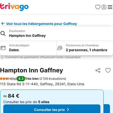
Favoris
Se con
Me
Voir tous les hébergements pour Gaffney
Destination
Hampton Inn Gaffney
Arrivée/départ
Personnes et chambres
Dates
2 personnes, 1 chambre
Comment les paiements influencent notre classement
Hampton Inn Gaffney
Partager
Aj
Hôtel
8,3
Très bien
(
2 106 évaluations
)
3 Étoiles
115 State Rd S-11-440, Gaffney, 29341, Etats-Unis
84 €
84 €
de
de
Consulter les prix de
5 sites
Consulter les prix de
5 sites
Consulter les prix
Consulter les prix