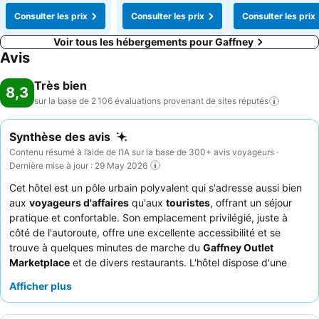
Consulter les prix
Consulter les prix
Consulter les prix
Voir tous les hébergements pour Gaffney
Avis
Très bien
8,3
sur la base de 2 106 évaluations provenant de sites
réputés
Synthèse des avis
Contenu résumé à l’aide de l’IA sur la base de 300+ avis voyageurs ·
Dernière mise à jour : 29 May 2026
Cet hôtel est un pôle urbain polyvalent qui s'adresse aussi bien
aux
voyageurs d'affaires
qu'aux
touristes
, offrant un séjour
pratique et confortable. Son emplacement privilégié, juste à
côté de l'autoroute, offre une excellente accessibilité et se
trouve à quelques minutes de marche du
Gaffney Outlet
Marketplace
et de divers restaurants. L'hôtel dispose d'une
piscine
rafraîchissante et d'une
salle de sport
bien équipée
Afficher plus
pour le confort des clients. Les clients apprécient constamment
l'amabilité et la serviabilité du
personnel de la réception
et les