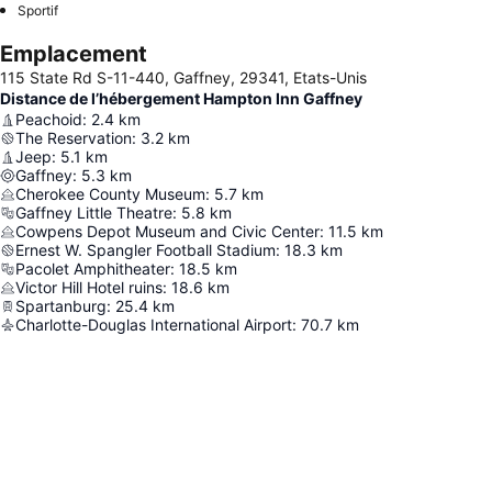
Sportif
Emplacement
115 State Rd S-11-440, Gaffney, 29341, Etats-Unis
Distance de l’hébergement Hampton Inn Gaffney
Peachoid
:
2.4
km
The Reservation
:
3.2
km
Jeep
:
5.1
km
Gaffney
:
5.3
km
Cherokee County Museum
:
5.7
km
Gaffney Little Theatre
:
5.8
km
Cowpens Depot Museum and Civic Center
:
11.5
km
Ernest W. Spangler Football Stadium
:
18.3
km
Pacolet Amphitheater
:
18.5
km
Victor Hill Hotel ruins
:
18.6
km
Spartanburg
:
25.4
km
Charlotte-Douglas International Airport
:
70.7
km