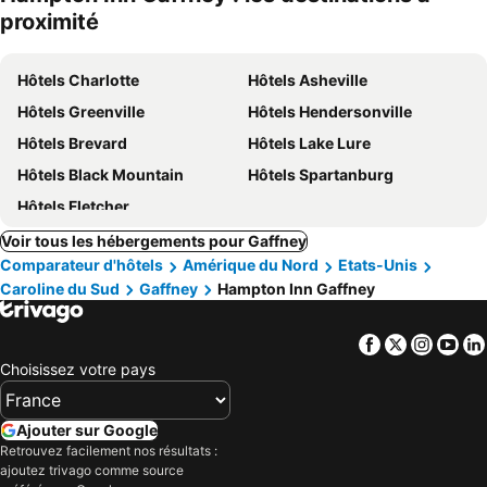
proximité
Hôtels Charlotte
Hôtels Asheville
Hôtels Greenville
Hôtels Hendersonville
Hôtels Brevard
Hôtels Lake Lure
Hôtels Black Mountain
Hôtels Spartanburg
Hôtels Fletcher
Voir tous les hébergements pour Gaffney
Comparateur d'hôtels
Amérique du Nord
Etats-Unis
Caroline du Sud
Gaffney
Hampton Inn Gaffney
Facebook
Twitter
Insta
Yo
Choisissez votre pays
Ajouter sur Google
Retrouvez facilement nos résultats :
ajoutez trivago comme source