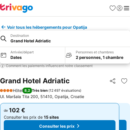
Favoris
Se con
Me
Voir tous les hébergements pour Opatija
Destination
Grand Hotel Adriatic
Arrivée/départ
Personnes et chambres
Dates
2 personnes, 1 chambre
Comment les paiements influencent notre classement
Grand Hotel Adriatic
Partager
Aj
Hôtel
8,2
Très bien
(
12 497 évaluations
)
4 Étoiles
Ul. Maršala Tita 200, 51410, Opatija, Croatie
102 €
102 €
de
de
Consulter les prix de
15 sites
Consulter les prix de
15 sites
Consulter les prix
Consulter les prix