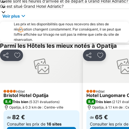
Quelle sont les heures d'arrivée et de départ à Grand Hotel Adriatic?
Où est situé Grand Hotel Adriatic?
Voir plus
Les prix et les disponibilités que nous recevons des sites de
réservation changent constamment. Par conséquent, il se peut que
l’offre affichée sur trivago ne soit pas la même que celle du site de
réservation.
Parmi les Hôtels les mieux notés à Opatija
Partager
Ajouter à mes favoris
Partager
Ajouter à mes
Hôtel
Hôtel
4 Étoiles
3 Étoiles
Bristol Hotel Opatija
Hotel Lungomare O
8,4
8,4
Très bien
(
5 321 évaluations
)
Très bien
(
2 121 éva
Opatija, à 0.3 km de : Centre-ville
Opatija, à 1.1 km de : C
82 €
65 €
de
de
Consulter les prix de
16 sites
Consulter les prix d