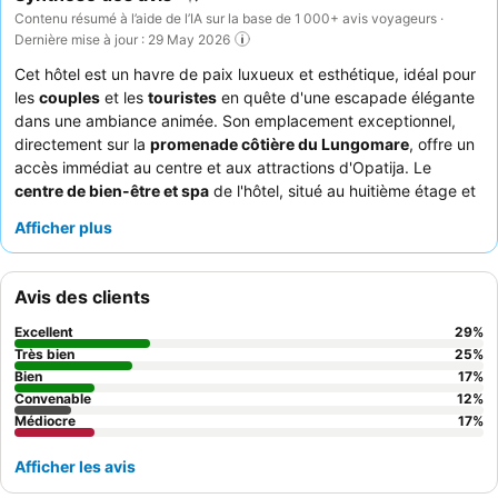
Contenu résumé à l’aide de l’IA sur la base de 1 000+ avis voyageurs ·
Dernière mise à jour : 29 May 2026
Cet hôtel est un havre de paix luxueux et esthétique, idéal pour
les
couples
et les
touristes
en quête d'une escapade élégante
dans une ambiance animée. Son emplacement exceptionnel,
directement sur la
promenade côtière du Lungomare
, offre un
accès immédiat au centre et aux attractions d'Opatija. Le
centre de bien-être et spa
de l'hôtel, situé au huitième étage et
doté d'une piscine d'eau de mer et d'un jacuzzi avec vue
Afficher plus
panoramique sur la mer, constitue une évasion tranquille. Les
clients louent constamment le
buffet du petit-déjeuner
pour
son choix vaste et varié, ainsi que le personnel, en particulier les
Avis des clients
serveurs, le personnel d'entretien et le personnel du centre de
bien-être, pour leur gentillesse et leur serviabilité. Pour une
Excellent
29
%
expérience optimale, pensez à réserver une chambre à un
Très bien
25
%
étage supérieur
Bien
pour profiter de vues imprenables.
17
%
Convenable
12
%
Médiocre
17
%
Afficher les avis