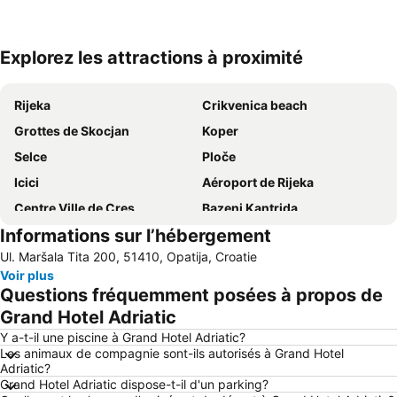
Explorez les attractions à proximité
Agrandir la carte
Rijeka
Crikvenica beach
Grottes de Skocjan
Koper
Selce
Ploče
Icici
Aéroport de Rijeka
Centre Ville de Cres
Bazeni Kantrida
Informations sur l’hébergement
Autobusna postaja Rijeka
Malinska
Ul. Maršala Tita 200, 51410, Opatija, Croatie
Camping Krk
Promenade François Joseph et front de mer
Voir plus
Port de Volosko
Hrvatsko Narodno Kazalište Ivana pl Zajca
Questions fréquemment posées à propos de
Maslinica
Marina Punat
Grand Hotel Adriatic
Y a-t-il une piscine à Grand Hotel Adriatic?
Les animaux de compagnie sont-ils autorisés à Grand Hotel
Adriatic?
Grand Hotel Adriatic dispose-t-il d'un parking?