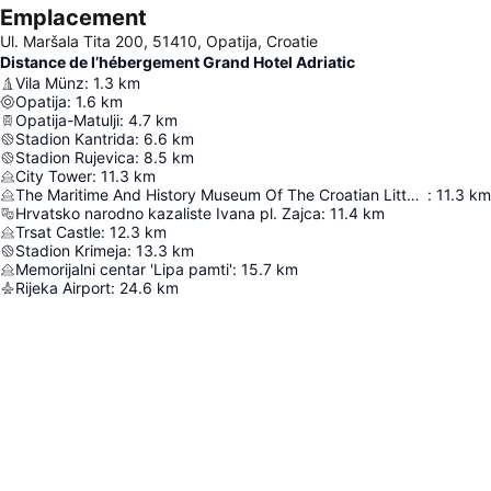
Emplacement
Ul. Maršala Tita 200, 51410, Opatija, Croatie
Distance de l’hébergement Grand Hotel Adriatic
Vila Münz
:
1.3
km
Opatija
:
1.6
km
Opatija-Matulji
:
4.7
km
Stadion Kantrida
:
6.6
km
Stadion Rujevica
:
8.5
km
City Tower
:
11.3
km
The Maritime And History Museum Of The Croatian Littoral
:
11.3
km
Hrvatsko narodno kazaliste Ivana pl. Zajca
:
11.4
km
Trsat Castle
:
12.3
km
Stadion Krimeja
:
13.3
km
Memorijalni centar 'Lipa pamti'
:
15.7
km
Rijeka Airport
:
24.6
km