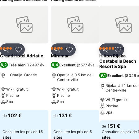
Hôtel
Hôtel
Hôtel
4 Étoiles
4 Étoiles
5 Étoiles
Partager
Ajouter à mes favoris
Partager
Ajouter à mes favoris
Partager
Ajouter à
Grand Hotel Adriatic
Miramar
Hilton Rijeka
Costabella Beach
8,2
9,4
Très bien
(
12 497 évaluations
Excellent
)
(
2 577 évaluations
)
Resort & Spa
Opatija, Croatie
Opatija, à 0.5 km de :
9,1
Excellent
(
8 046 é
Centre-ville
Rijeka, à 5.1 km de 
Wi-Fi gratuit
Wi-Fi gratuit
Centre-ville
Piscine
Piscine
Wi-Fi gratuit
Spa
Spa
Piscine
Spa
Consulter les prix
Consulter les prix
102 €
131 €
de
de
Consulter les pri
151 €
de
Consulter les prix de
15
Consulter les prix de
5
Consulter les prix de
sites
sites
sites