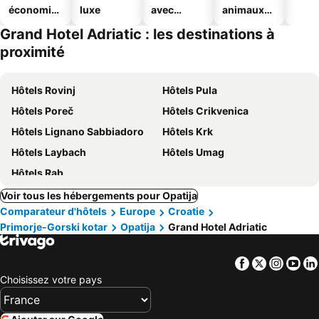
économiq
luxe
avec
animaux
ues
piscine
acceptés
Grand Hotel Adriatic : les destinations à
proximité
Hôtels Rovinj
Hôtels Pula
Hôtels Poreč
Hôtels Crikvenica
Hôtels Lignano Sabbiadoro
Hôtels Krk
Hôtels Laybach
Hôtels Umag
Hôtels Rab
Voir tous les hébergements pour Opatija
Comparateur d'hôtels
Europe
Croatie
Primorje-Gorski kotar
Opatija
Grand Hotel Adriatic
Facebook
Twitter
Insta
Yo
Choisissez votre pays