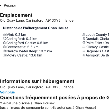
Peignoir
Emplacement
Old Quay Lane, Carlingford, A91DXY5, Irlande
Distance de l’hébergement Ghan House
Mint
:
0.2
km
Louth County
Carlingford
:
0.4
km
Dundalk Clark
Carlingford Castle
:
0.5
km
Greencastle
:
5.6
km
Killeavy Castle
Narrow Water Keep
:
10.2
km
Bagenal's Cast
Moyry Castle
:
13.6
km
Aéroport De B
Informations sur l’hébergement
Old Quay Lane, Carlingford, A91DXY5, Irlande
Voir plus
Questions fréquemment posées à propos de 
Y a-t-il une piscine à Ghan House?
Les animaux de compagnie sont-ils autorisés à Ghan House?