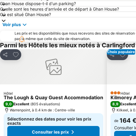
Ghan House dispose-t-il d'un parking?
Quelle sont les heures d'arrivée et de départ à Ghan House?
Où est situé Ghan House?
Voir plus
Les prix et les disponibilités que nous recevons des sites de réservation
pas la même que celle du site de réservation.
Parmi les Hôtels les mieux notés à Carlingford
Choix populaire
Ajouter à mes favoris
Ajouter
Partager
Partager
Hôtel
Hôtel
3 Étoiles
The Lough & Quay Guest Accommodation
Kilmorey 
9,0
8,9
Excellent
(
805 évaluations
)
Excellen
Warrenpoint, à 0.4 km de : Centre-ville
Kilkeel, à 0
Sélectionnez des dates pour voir les prix
164 
de
exacts
Consulter 
Consulter les prix