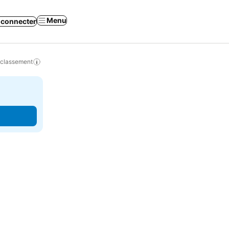
Menu
 connecter
 classement