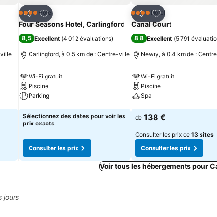
is
Ajouter à mes favoris
Ajouter à mes fav
Hôtel
Hôtel
4 Étoiles
4 Étoiles
Partager
Partager
Four Seasons Hotel, Carlingford
Canal Court
8,5
8,8
)
Excellent
(
4 012 évaluations
)
Excellent
(
5 791 évaluati
ville
Carlingford, à 0.5 km de : Centre-ville
Newry, à 0.4 km de : Centre-
Wi-Fi gratuit
Wi-Fi gratuit
Piscine
Piscine
Parking
Spa
Consulter les prix
Consulter les prix
Sélectionnez des dates pour voir les
138 €
de
prix exacts
Consulter les prix de
13 sites
Consulter les prix
Consulter les prix
Voir tous les hébergements pour C
s jours