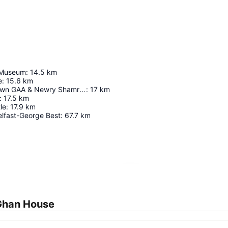
 Museum
:
14.5
km
e
:
15.6
km
Páirc Esler (Down GAA & Newry Shamrocks GAC)
:
17
km
:
17.5
km
le
:
17.9
km
elfast-George Best
:
67.7
km
Agrandir la carte
Ghan House