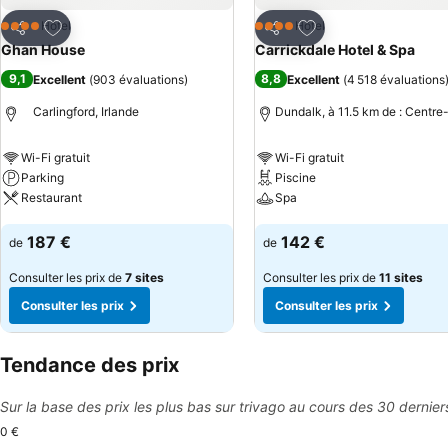
Ajouter à mes favoris
Ajouter à mes favor
Hôtel
Hôtel
4 Étoiles
4 Étoiles
Partager
Partager
Ghan House
Carrickdale Hotel & Spa
9,1
8,8
Excellent
(
903 évaluations
)
Excellent
(
4 518 évaluations
Carlingford, Irlande
Dundalk, à 11.5 km de : Centre-
Wi-Fi gratuit
Wi-Fi gratuit
Parking
Piscine
Restaurant
Spa
Consulter les prix
Consulter les prix
187 €
142 €
de
de
Consulter les prix de
7 sites
Consulter les prix de
11 sites
Consulter les prix
Consulter les prix
Tendance des prix
Sur la base des prix les plus bas sur trivago au cours des 30 dernier
0 €