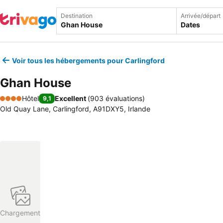
Destination
Arrivée/départ
Dates
Voir tous les hébergements pour Carlingford
Ghan House
Hôtel
Excellent
(
903 évaluations
)
9,1
4 Étoiles
Old Quay Lane, Carlingford, A91DXY5, Irlande
Chargement