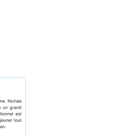
ime. Nichée
e un grand
ionnel est
jeuner tout
an.