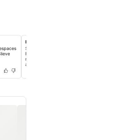
Restaurant gastronomique primé
s espaces
Savoure une cuisine irlandaise exquise dans un restaura
lieve
Rosette, proposant des ingrédients locaux, y compris de
mer du lough et des produits de son propre jardin d'her
aromatiques.