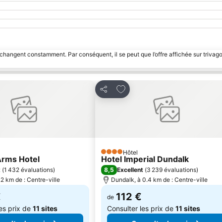
 changent constamment. Par conséquent, il se peut que l’offre affichée sur trivago
 à mes favoris
Ajouter à mes favoris
Partager
Hôtel
4 Étoiles
Arms Hotel
Hotel Imperial Dundalk
8,5
t
(
1 432 évaluations
)
Excellent
(
3 239 évaluations
)
.2 km de : Centre-ville
Dundalk, à 0.4 km de : Centre-ville
€
112 €
de
les prix de
11 sites
Consulter les prix de
11 sites