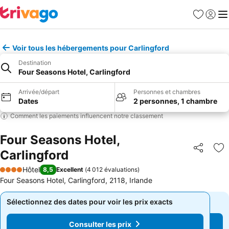
Favoris
Se con
Me
Voir tous les hébergements pour Carlingford
Destination
Four Seasons Hotel, Carlingford
Arrivée/départ
Personnes et chambres
Dates
2 personnes, 1 chambre
Comment les paiements influencent notre classement
Four Seasons Hotel,
Carlingford
Partager
Aj
Hôtel
8,5
Excellent
(
4 012 évaluations
)
4 Étoiles
Four Seasons Hotel, Carlingford, 2118, Irlande
Sélectionnez des dates pour voir les prix exacts
Sélectionnez des dates pour voir les prix exacts
Consulter les prix
Consulter les prix