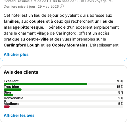
Contenu résumé à l’aide de l’IA sur la base de 1 000+ avis voyageurs ·
Dernière mise à jour : 29 May 2026
Cet hôtel est un lieu de séjour polyvalent qui s'adresse aux
familles
, aux
couples
et à ceux qui recherchent un
lieu de
mariage pittoresque
. Il bénéficie d'un excellent emplacement
dans le charmant village de Carlingford, offrant un accès
pratique au
centre-ville
et des vues imprenables sur le
Carlingford Lough
et les
Cooley Mountains
. L'établissement
dispose d'une
piscine
très appréciée, idéale pour la détente et
Afficher plus
les loisirs en famille. Les clients ne cessent de louer le
personnel
amical et attentif
et les délicieux et variés
petits-déjeuners
.
Pour une expérience vraiment mémorable, pensez à réserver
Avis des clients
une chambre avec vue sur le lough afin de profiter pleinement
du paysage à couper le souffle.
Excellent
70
%
Très bien
15
%
Bien
8
%
Convenable
2
%
Médiocre
5
%
Afficher les avis