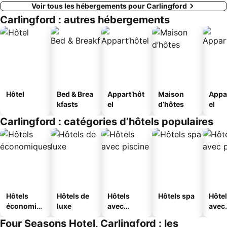
Voir tous les hébergements pour Carlingford
Carlingford : autres hébergements
Hôtel
Bed & Brea
Appart’hôt
Maison
Appa
kfasts
el
d’hôtes
el
Carlingford : catégories d’hôtels populaires
Hôtels
Hôtels de
Hôtels
Hôtels spa
Hôte
économiq
luxe
avec
avec
ues
piscine
park
Four Seasons Hotel, Carlingford : les