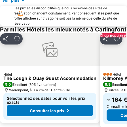
Voir plus
Les prix et les disponibilités que nous recevons des sites de
réservation changent constamment. Par conséquent, il se peut que
l’offre affichée sur trivago ne soit pas la même que celle du site de
réservation.
Parmi les Hôtels les mieux notés à Carlingford
Choix populaire
Partager
Ajouter à mes favoris
Partager
Ajou
Hôtel
Hôtel
3 Étoiles
The Lough & Quay Guest Accommodation
Kilmorey 
9,0
8,9
Excellent
(
805 évaluations
)
Excellen
Warrenpoint, à 0.4 km de : Centre-ville
Kilkeel, à 0
Sélectionnez des dates pour voir les prix
164 
de
exacts
Consulter 
Consulter les prix
Con