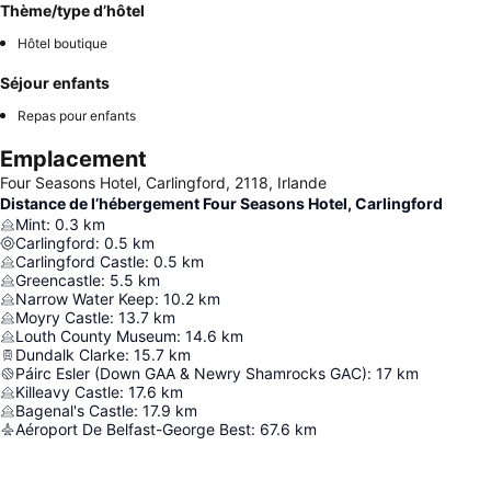
Thème/type d’hôtel
Hôtel boutique
Séjour enfants
Repas pour enfants
Emplacement
Four Seasons Hotel, Carlingford, 2118, Irlande
Distance de l’hébergement Four Seasons Hotel, Carlingford
Mint
:
0.3
km
Carlingford
:
0.5
km
Carlingford Castle
:
0.5
km
Greencastle
:
5.5
km
Narrow Water Keep
:
10.2
km
Moyry Castle
:
13.7
km
Louth County Museum
:
14.6
km
Dundalk Clarke
:
15.7
km
Páirc Esler (Down GAA & Newry Shamrocks GAC)
:
17
km
Killeavy Castle
:
17.6
km
Bagenal's Castle
:
17.9
km
Aéroport De Belfast-George Best
:
67.6
km