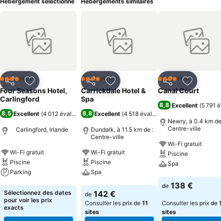
Hébergement sélectionné
Hébergements similaires
Hôtel
Hôtel
Hôtel
4 Étoiles
4 Étoiles
4 Étoiles
Partager
Ajouter à mes favoris
Partager
Ajouter à mes favoris
Partager
Ajouter à
Four Seasons Hotel,
Carrickdale Hotel &
Canal Court
Carlingford
Spa
8,8
Excellent
(
5 791 é
8,5
8,8
Excellent
(
4 012 évaluations
)
Excellent
(
4 518 évaluations
)
Newry, à 0.4 km de
Centre-ville
Carlingford, Irlande
Dundalk, à 11.5 km de :
Centre-ville
Wi-Fi gratuit
Wi-Fi gratuit
Wi-Fi gratuit
Piscine
Piscine
Piscine
Spa
Parking
Spa
Consulter les pri
138 €
de
Consulter les prix
Consulter les prix
Sélectionnez des dates
142 €
de
pour voir les prix
Consulter les prix de
11
Consulter les prix de
exacts
sites
sites