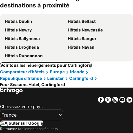
destinations à proximité
Hôtels Dublin
Hôtels Belfast
Hôtels Newry
Hôtels Newcastle
Hôtels Ballymena
Hôtels Bangor
Hôtels Drogheda
Hôtels Navan
Hôtels Dungannon
Voir tous les hébergements pour Carlingford
Comparateur d'hôtels
Europe
Irlande
République d'Irlande
Leinster
Carlingford
Four Seasons Hotel, Carlingford
Facebook
Twitter
Insta
Yo
Choisissez votre pays
Ajouter sur Google
Retrouvez facilement nos résultats :