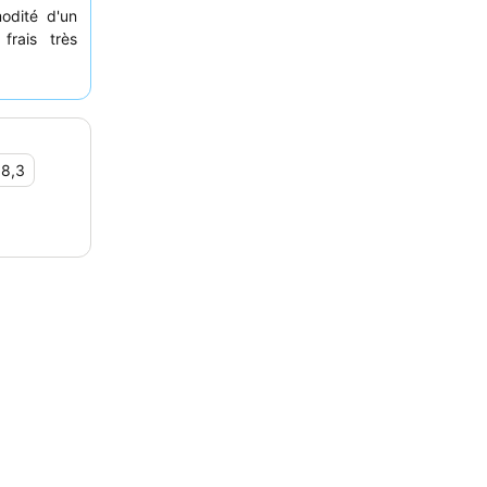
odité d'un
rais très
s pour son
globale des
e chambre à
•
8,3