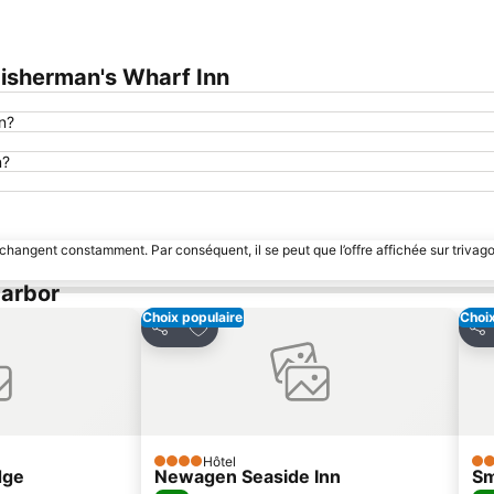
Agrandir la carte
isherman's Wharf Inn
n?
n?
 changent constamment. Par conséquent, il se peut que l’offre affichée sur trivago
Harbor
Choix populaire
Choix
avoris
Ajouter à mes favoris
Partager
Par
Hôtel
4 Étoiles
3 É
dge
Newagen Seaside Inn
Sm