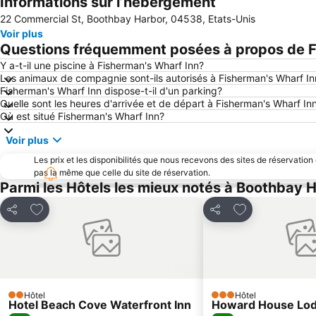
Informations sur l’hébergement
22 Commercial St, Boothbay Harbor, 04538, Etats-Unis
Voir plus
Questions fréquemment posées à propos de F
Y a-t-il une piscine à Fisherman's Wharf Inn?
Les animaux de compagnie sont-ils autorisés à Fisherman's Wharf In
Fisherman's Wharf Inn dispose-t-il d'un parking?
Quelle sont les heures d'arrivée et de départ à Fisherman's Wharf In
Où est situé Fisherman's Wharf Inn?
Voir plus
Les prix et les disponibilités que nous recevons des sites de réservation
pas la même que celle du site de réservation.
Parmi les Hôtels les mieux notés à Boothbay 
Ajouter à mes favoris
Ajouter à mes f
Partager
Partager
Hôtel
Hôtel
2 Étoiles
3 Étoiles
Hotel Beach Cove Waterfront Inn
Howard House Lo