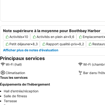
Note supérieure à la moyenne pour Boothbay Harbor
Activités
•
10
Activités en plein air
•
9,6
Emplacement
Petit déjeuner
•
8,3
Rapport qualité-prix
•
8,2
Restaur
Afficher plus de notes d’évaluation
Principaux services
Wi-Fi (hall)
Wi-Fi (chambr
Climatisation
Bar dans l'hôt
Tous les services
Équipements de l’hébergement
Hall d’entrée/réception
Salle de fitness
Terrasse