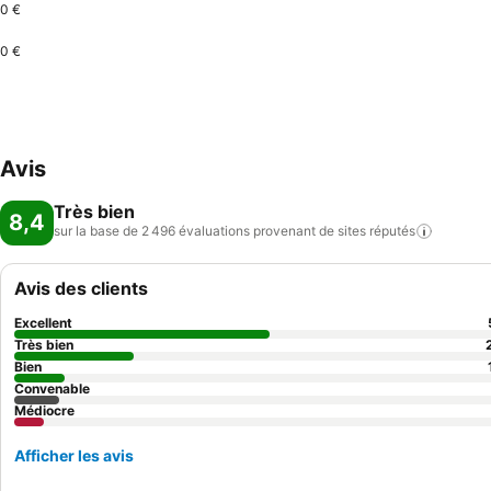
0 €
0 €
Avis
Très bien
8,4
sur la base de 2 496 évaluations provenant de sites
réputés
Avis des clients
Excellent
Très bien
Bien
Convenable
Médiocre
Afficher les avis