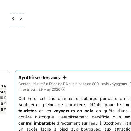
Synthèse des avis
Contenu résumé à l’aide de l’IA sur la base de 800+ avis voyageurs · 
51
%
mise à jour : 29 May 2026
24
%
10
%
Cet hôtel est une charmante auberge portuaire de la
9
%
Angleterre, pleine de caractère, idéale pour les
co
6
%
touristes
et les
voyageurs en solo
en quête d'une e
côtière historique. L'établissement bénéficie d'un
em
central imbattable
directement sur l'eau à Boothbay Harb
un accès facile à pied aux boutiques, aux attracti