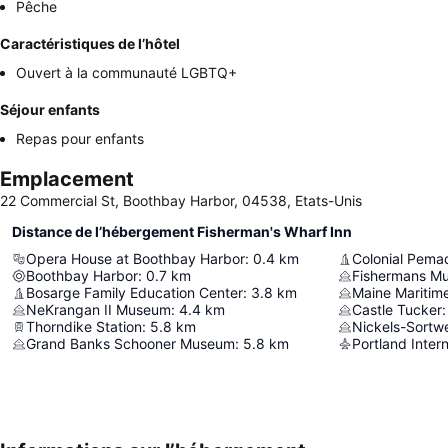
Pêche
Caractéristiques de l’hôtel
Ouvert à la communauté LGBTQ+
Séjour enfants
Repas pour enfants
Emplacement
22 Commercial St, Boothbay Harbor, 04538, Etats-Unis
Distance de l’hébergement Fisherman's Wharf Inn
Opera House at Boothbay Harbor
:
0.4
km
Colonial Pemaq
Boothbay Harbor
:
0.7
km
Fishermans Mu
Bosarge Family Education Center
:
3.8
km
Maine Mariti
NeKrangan II Museum
:
4.4
km
Castle Tucker
:
Thorndike Station
:
5.8
km
Nickels-Sortw
Grand Banks Schooner Museum
:
5.8
km
Portland Intern