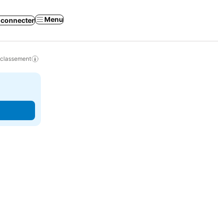
Menu
 connecter
 classement