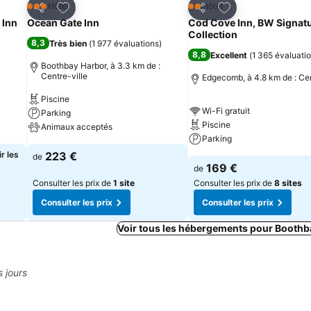
is
Ajouter à mes favoris
Ajouter à mes fav
Hôtel
Hôtel
3 Étoiles
2 Étoiles
Partager
Partager
 Inn
Ocean Gate Inn
Cod Cove Inn, BW Signat
Collection
8,3
Très bien
(
1 977 évaluations
)
8,8
Excellent
(
1 365 évaluati
Boothbay Harbor, à 3.3 km de :
Centre-ville
Edgecomb, à 4.8 km de : Cen
Piscine
Wi-Fi gratuit
Parking
Piscine
Animaux acceptés
Parking
r les
223 €
de
169 €
de
Consulter les prix de
1 site
Consulter les prix de
8 sites
Consulter les prix
Consulter les prix
Voir tous les hébergements pour Boothb
s jours