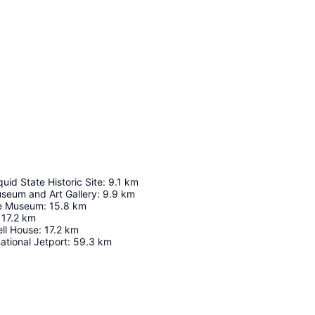
uid State Historic Site
:
9.1
km
seum and Art Gallery
:
9.9
km
me Museum
:
15.8
km
17.2
km
ell House
:
17.2
km
ational Jetport
:
59.3
km