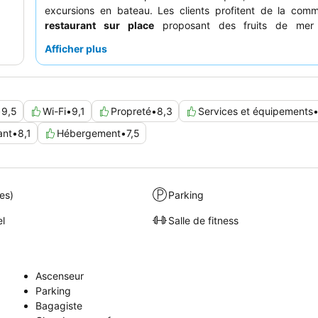
excursions en bateau. Les clients profitent de la comm
restaurant sur place
proposant des fruits de mer f
appréciés. Le personnel reçoit constamment des éloge
Afficher plus
service amical et accommodant, améliorant l'expérience 
clients. Pour les meilleures vues, pensez à demander un
un étage plus élevé.
•
9,5
Wi-Fi
•
9,1
Propreté
•
8,3
Services et équipements
ant
•
8,1
Hébergement
•
7,5
es)
Parking
el
Salle de fitness
Ascenseur
Parking
Bagagiste