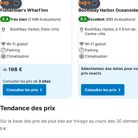
Ajouter à mes favoris
Ajouter à mes favor
Hôtel
Hôtel
3 Étoiles
4 Étoiles
Partager
Partager
Fisherman's Wharf Inn
Boothbay Harbor Oceanside
8,4
8,5
Très bien
(
2 496 évaluations
)
Excellent
(
685 évaluations
)
Boothbay Harbor, Etats-Unis
Boothbay Harbor, à 0.8 km de :
Centre-ville
Wi-Fi gratuit
Wi-Fi gratuit
Parking
Parking
Climatisation
Climatisation
198 €
Sélectionnez des dates pour voi
de
prix exacts
Consulter les prix de
3 sites
Consulter les prix
Consulter les prix
Tendance des prix
Sur la base des prix les plus bas sur trivago au cours des 30 dernier
0 €