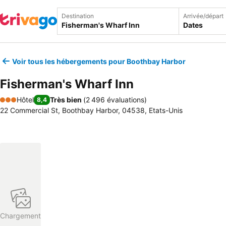
Destination
Arrivée/départ
Dates
Voir tous les hébergements pour Boothbay Harbor
Fisherman's Wharf Inn
Hôtel
Très bien
(
2 496 évaluations
)
8,4
3 Étoiles
22 Commercial St, Boothbay Harbor, 04538, Etats-Unis
Chargement