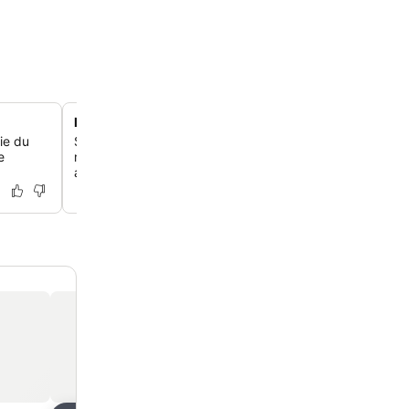
Restaurant au bord du quai
ie du
Savoure des fruits de mer frais et une cuisine côtière ré
e
restaurant saisonnier de l'hôtel, qui propose des repas 
au bord du quai sur une terrasse extérieure ou dans la s