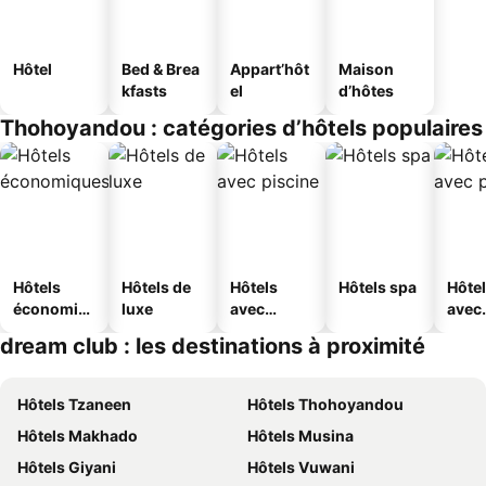
Hôtel
Bed & Brea
Appart’hôt
Maison
kfasts
el
d’hôtes
Thohoyandou : catégories d’hôtels populaires
Hôtels
Hôtels de
Hôtels
Hôtels spa
Hôte
économiq
luxe
avec
avec
ues
piscine
park
dream club : les destinations à proximité
Hôtels Tzaneen
Hôtels Thohoyandou
Hôtels Makhado
Hôtels Musina
Hôtels Giyani
Hôtels Vuwani