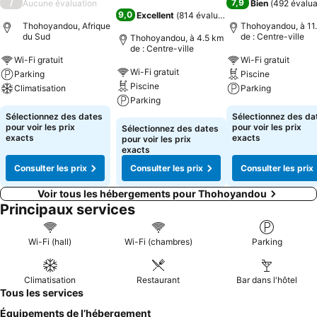
/
7,9
Aucune évaluation
Bien
(
492 évalua
9,0
Excellent
(
814 évaluations
)
Thohoyandou, Afrique
Thohoyandou, à 11
du Sud
de : Centre-ville
Thohoyandou, à 4.5 km
de : Centre-ville
Wi-Fi gratuit
Wi-Fi gratuit
Wi-Fi gratuit
Parking
Piscine
Piscine
Climatisation
Parking
Parking
Sélectionnez des dates
Sélectionnez des da
pour voir les prix
pour voir les prix
Sélectionnez des dates
exacts
exacts
pour voir les prix
exacts
Consulter les prix
Consulter les prix
Consulter les prix
Voir tous les hébergements pour Thohoyandou
Principaux services
Wi-Fi (hall)
Wi-Fi (chambres)
Parking
Climatisation
Restaurant
Bar dans l'hôtel
Tous les services
Équipements de l’hébergement