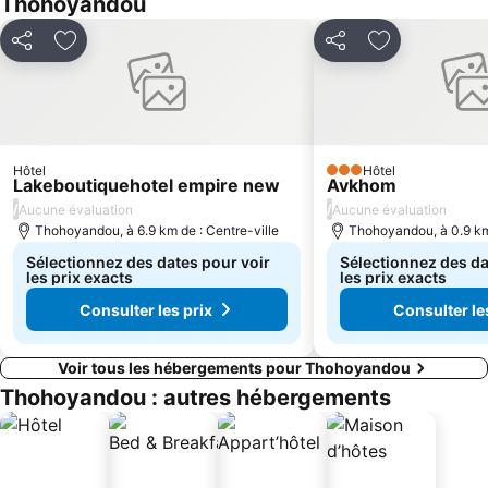
Thohoyandou
Partager
Ajouter à mes favoris
Partager
Ajouter à mes
Hôtel
Hôtel
3 Étoiles
Lakeboutiquehotel empire new
Avkhom
/
/
Aucune évaluation
Aucune évaluation
Thohoyandou, à 6.9 km de : Centre-ville
Thohoyandou, à 0.9 km 
Sélectionnez des dates pour voir
Sélectionnez des da
les prix exacts
les prix exacts
Consulter les prix
Consulter le
Voir tous les hébergements pour Thohoyandou
Thohoyandou : autres hébergements