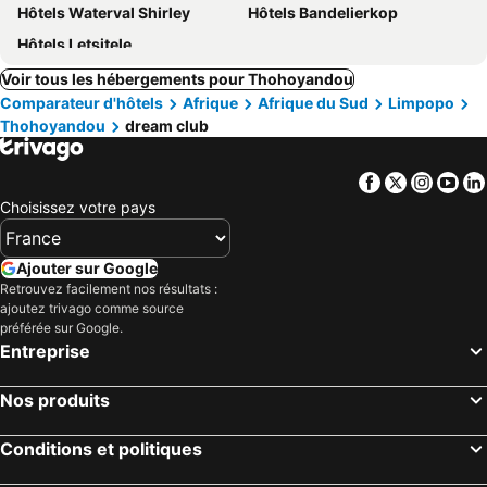
Hôtels Waterval Shirley
Hôtels Bandelierkop
Hôtels Letsitele
Voir tous les hébergements pour Thohoyandou
Comparateur d'hôtels
Afrique
Afrique du Sud
Limpopo
Thohoyandou
dream club
Facebook
Twitter
Insta
Yo
Choisissez votre pays
Ajouter sur Google
Retrouvez facilement nos résultats :
ajoutez trivago comme source
préférée sur Google.
Entreprise
Nos produits
Conditions et politiques