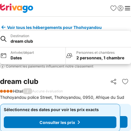
Favoris
Se con
Me
Voir tous les hébergements pour Thohoyandou
Destination
dream club
Arrivée/départ
Personnes et chambres
Dates
2 personnes, 1 chambre
Comment les paiements influencent notre classement
dream club
Partager
Aj
Hôtel
/
Aucune évaluation
4 Étoiles
Thohoyandou police Street, Thohoyandou, 0950, Afrique du Sud
Sélectionnez des dates pour voir les prix exacts
Sélectionnez des dates pour voir les prix exacts
Consulter les prix
Consulter les prix