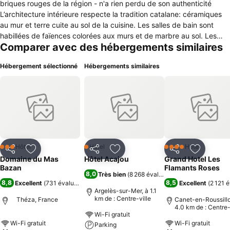
briques rouges de la région - n'a rien perdu de son authenticité
L’architecture intérieure respecte la tradition catalane: céramiques
au mur et terre cuite au sol de la cuisine. Les salles de bain sont
habillées de faïences colorées aux murs et de marbre au sol. Les
Comparer avec des hébergements similaires
plafonds et les charpentes apparentes sont en bois. Les chambres
sont éclairées par les couleurs toniques des tissus catalans et le
Hébergement sélectionné
Hébergements similaires
marbre des salles de bains provient des carrières toutes proches. Le
Mas est entouré d’un parc arboré de 4 ha avec des vergers, des
potagers, une grande piscine, des animaux. Des platanes
majestueux vous offrent leur ombre bienveillante. La nature est
omniprésente. Le Mas Bazan c’est la campagne à la mer L’offre du
mas est variée et s’adapte à vos besoins : des hébergements
communiquants ou séparés, une grande salle, la possibilité de
plusieurs salons ou salles intermédiaires, un accueil personnalisé,
Hôtel
Hôtel
Hôtel
3 Étoiles
1 Étoiles
4 Étoiles
Partager
Ajouter à mes favoris
Partager
Ajouter à mes favoris
Partager
Ajouter à
des découvertes à thème autour du safran et de la vigne, etc…..
Domaine du Mas
Hôtel Acajou
Grand Hotel Les
Bazan
Flamants Roses
8,0
Très bien
(
8 268 évaluations
)
8,8
8,5
Excellent
(
731 évaluations
)
Excellent
(
2 121 
Argelès-sur-Mer, à 1.1
km de : Centre-ville
Théza, France
Canet-en-Roussillo
4.0 km de : Centre-
Wi-Fi gratuit
Wi-Fi gratuit
Wi-Fi gratuit
Parking