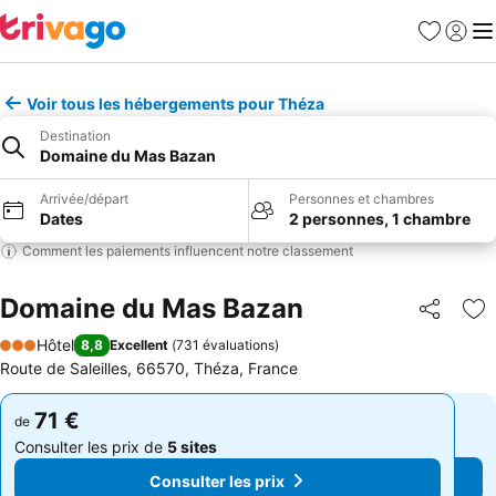
Favoris
Se con
Me
Voir tous les hébergements pour Théza
Destination
Domaine du Mas Bazan
Arrivée/départ
Personnes et chambres
Dates
2 personnes, 1 chambre
Comment les paiements influencent notre classement
Domaine du Mas Bazan
Partager
Aj
Hôtel
8,8
Excellent
(
731 évaluations
)
3 Étoiles
Route de Saleilles, 66570, Théza, France
71 €
71 €
de
de
Consulter les prix de
5 sites
Consulter les prix de
5 sites
Consulter les prix
Consulter les prix