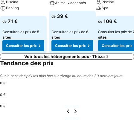
Piscine
Piscine
Animaux acceptés
Parking
Spa
Consulter les prix
39 €
de
Consulter les prix
Consulter les pri
71 €
106 €
de
de
Consulter les prix de
5
Consulter les prix de
6
Consulter les prix de
sites
sites
sites
Consulter les prix
Consulter les prix
Consulter les prix
Voir tous les hébergements pour Théza
Tendance des prix
Sur la base des prix les plus bas sur trivago au cours des 30 derniers jours
0 €
0 €
0 €