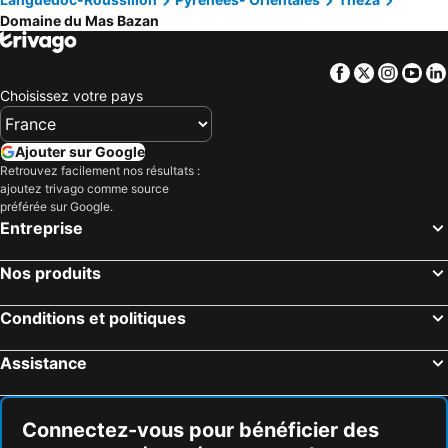
Domaine du Mas Bazan
Facebook
Twitter
Insta
Yo
Choisissez votre pays
Ajouter sur Google
Retrouvez facilement nos résultats :
ajoutez trivago comme source
préférée sur Google.
Entreprise
Nos produits
Conditions et politiques
Assistance
Connectez-vous pour bénéficier des