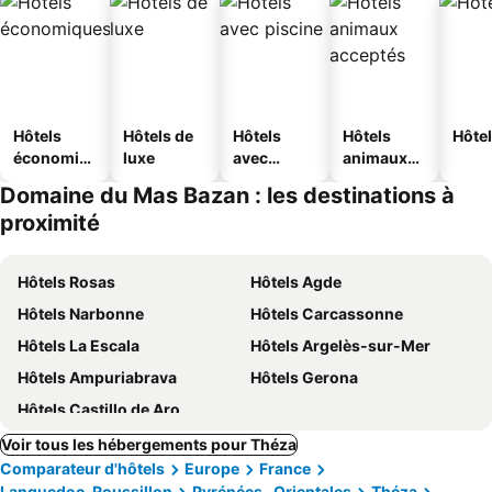
Hôtels
Hôtels de
Hôtels
Hôtels
Hôtel
économiq
luxe
avec
animaux
ues
piscine
acceptés
Domaine du Mas Bazan : les destinations à
proximité
Hôtels Rosas
Hôtels Agde
Hôtels Narbonne
Hôtels Carcassonne
Hôtels La Escala
Hôtels Argelès-sur-Mer
Hôtels Ampuriabrava
Hôtels Gerona
Hôtels Castillo de Aro
Voir tous les hébergements pour Théza
Comparateur d'hôtels
Europe
France
Languedoc-Roussillon
Pyrénées- Orientales
Théza