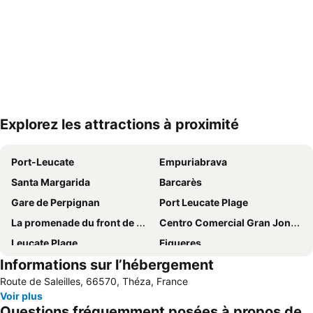
Explorez les attractions à proximité
Agrandir la carte
Port-Leucate
Empuriabrava
Santa Margarida
Barcarès
Gare de Perpignan
Port Leucate Plage
La promenade du front de mer
Centro Comercial Gran Jonquera
Leucate Plage
Figueres
Informations sur l’hébergement
La Franqui
La plage
Route de Saleilles, 66570, Théza, France
Baie de Cadaques
Réserve Africaine de Sigean
Voir plus
Aqua Brava
d'Argelès-sur-mer
Questions fréquemment posées à propos de