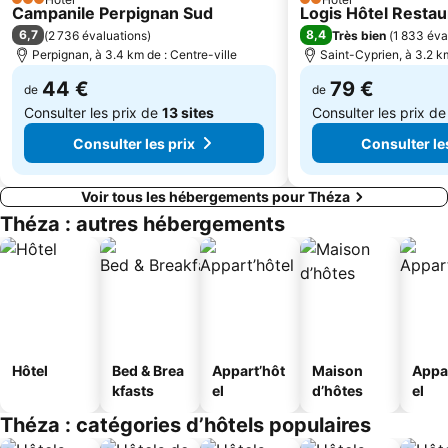
Plage Centrale de Sainte Marie la Mer
Cap de Creus
3 Étoiles
2 Étoiles
Campanile Perpignan Sud
Logis Hôtel Restau
Plage du Port
Cala Montjoi
6,7
8,4
(
2 736 évaluations
)
Très bien
(
1 833 éva
Perpignan, à 3.4 km de : Centre-ville
Saint-Cyprien, à 3.2 km
44 €
79 €
de
de
Consulter les prix de
13 sites
Consulter les prix d
Consulter les prix
Consulter le
Voir tous les hébergements pour Théza
Théza : autres hébergements
Hôtel
Bed & Brea
Appart’hôt
Maison
Appa
kfasts
el
d’hôtes
el
Théza : catégories d’hôtels populaires