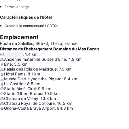
Ferme-auberge
Caractéristiques de l’hôtel
Ouvert à la communauté LGBTQ+
Emplacement
Route de Saleilles, 66570, Théza, France
Distance de l’hébergement Domaine du Mas Bazan
:
1.4
km
Ancienne maternité Suisse d'Elne
:
4.9
km
Elne
:
5.5
km
Palais des Rois de Majorque
:
7.9
km
Hôtel Pams
:
8.1
km
Musée D'art Hyacinthe-Rigaud
:
8.4
km
Le Castillet
:
8.5
km
Stade Aimé-Giral
:
9.9
km
Stade Gilbert Brutus
:
10.9
km
Château de Valmy
:
13.8
km
Château Royal de Collioure
:
16.5
km
Girona-Costa Brava Airport
:
84.3
km