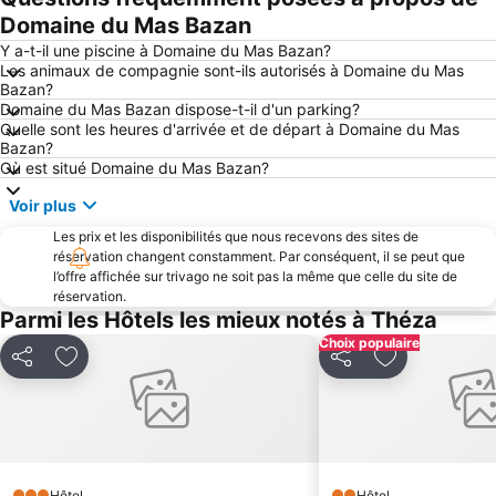
Port de Saint-Cyprien
Llançà
Domaine du Mas Bazan
Citadelle de Roses
Port de Rosas
Y a-t-il une piscine à Domaine du Mas Bazan?
Les animaux de compagnie sont-ils autorisés à Domaine du Mas
Port de Collioure
De la Gare
Bazan?
Domaine du Mas Bazan dispose-t-il d'un parking?
Plage du Lydia
Marina de Empuriabrava
Quelle sont les heures d'arrivée et de départ à Domaine du Mas
Le Port de Canet Plage
Aéroport de Perpignan - Rivesaltes
Bazan?
Où est situé Domaine du Mas Bazan?
Plage Centrale
Canyelles Petites
Voir plus
Porte d'Espagne
Le Port de Port Barcarès
Les prix et les disponibilités que nous recevons des sites de
Côte Vermeille
de Banyuls
réservation changent constamment. Par conséquent, il se peut que
Plage du Roussillon
Portbou
l’offre affichée sur trivago ne soit pas la même que celle du site de
réservation.
Plage de la Punta
du Racou
Parmi les Hôtels les mieux notés à Théza
De Canet
Parc des Expositions
Choix populaire
Partager
Ajouter à mes favoris
Partager
Ajouter à mes
Port de plaisance
Plage Sud
Plage de la Lagune
Perpignan-Bompas
Plage des Capellans
Le Lydia
Palalda
Colera
Hôtel
Hôtel