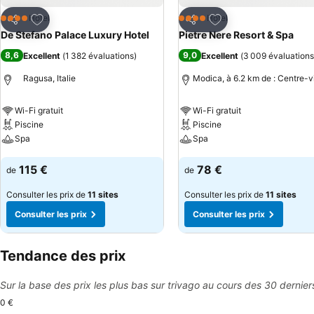
Ajouter à mes favoris
Ajouter à mes favor
Hôtel
Hôtel
4 Étoiles
4 Étoiles
Partager
Partager
De Stefano Palace Luxury Hotel
Pietre Nere Resort & Spa
8,6
9,0
Excellent
(
1 382 évaluations
)
Excellent
(
3 009 évaluations
Ragusa, Italie
Modica, à 6.2 km de : Centre-vi
Wi-Fi gratuit
Wi-Fi gratuit
Piscine
Piscine
Spa
Spa
Consulter les prix
Consulter les prix
115 €
78 €
de
de
Consulter les prix de
11 sites
Consulter les prix de
11 sites
Consulter les prix
Consulter les prix
Tendance des prix
Sur la base des prix les plus bas sur trivago au cours des 30 dernier
0 €