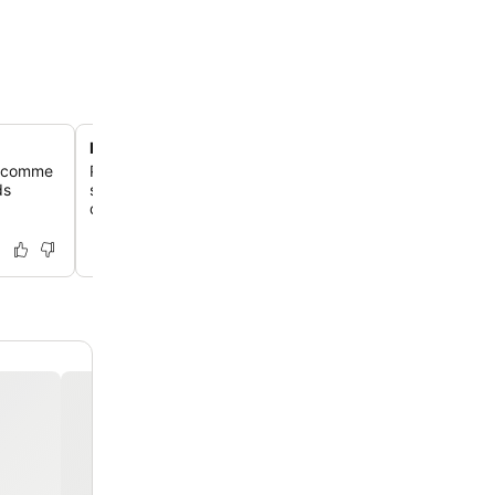
Bar en terrasse avec service d'apéritif
s comme
Profite de moments de détente ou d'un apéritif au couch
ds
sur la splendide terrasse de l'hôtel, un cadre idéal pour 
divertissements en soirée.