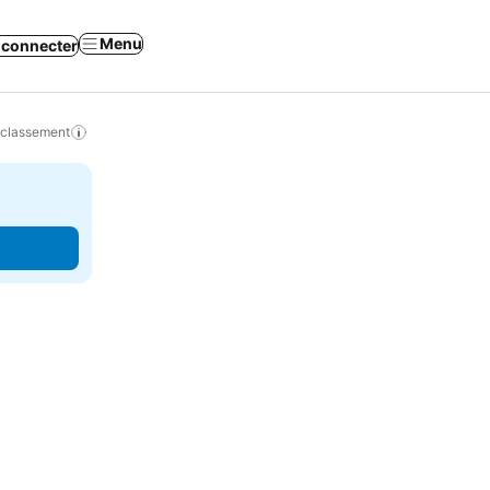
Menu
 connecter
 classement