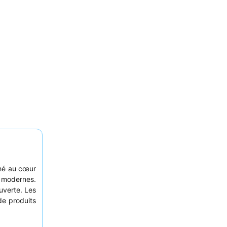
ché au cœur
s modernes.
uverte. Les
e produits