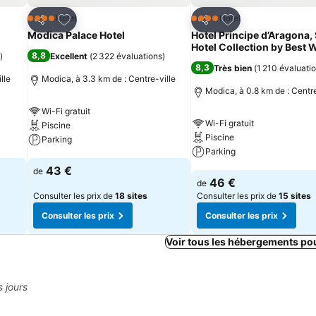
is
Ajouter à mes favoris
Ajouter à mes fav
Hôtel
Hôtel
4 Étoiles
4 Étoiles
Partager
Partager
Modica Palace Hotel
Hotel Principe d’Aragona,
Hotel Collection by Best 
8,8
)
Excellent
(
2 322 évaluations
)
8,3
Très bien
(
1 210 évaluati
lle
Modica, à 3.3 km de : Centre-ville
Modica, à 0.8 km de : Centre
Wi-Fi gratuit
Wi-Fi gratuit
Piscine
Piscine
Parking
Parking
Consulter les prix
43 €
de
Consulter les prix
46 €
de
Consulter les prix de
18 sites
Consulter les prix de
15 sites
Consulter les prix
Consulter les prix
Voir tous les hébergements po
s jours