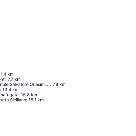
1.4
km
nti
:
7.7
km
Museo Casa natale Salvatore Quasimodo
:
7.8
km
:
13.4
km
nnafugata
:
15.8
km
etto Siciliano
:
18.1
km