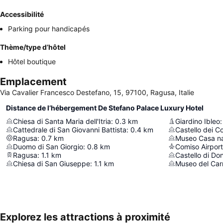
Accessibilité
Parking pour handicapés
Thème/type d’hôtel
Hôtel boutique
Emplacement
Via Cavalier Francesco Destefano, 15, 97100, Ragusa, Italie
Distance de l’hébergement De Stefano Palace Luxury Hotel
Chiesa di Santa Maria dell'Itria
:
0.3
km
Giardino Ibleo
:
Cattedrale di San Giovanni Battista
:
0.4
km
Castello dei Co
Ragusa
:
0.7
km
Duomo di San Giorgio
:
0.8
km
Comiso Airport
Ragusa
:
1.1
km
Castello di Do
Chiesa di San Giuseppe
:
1.1
km
Museo del Carr
Explorez les attractions à proximité